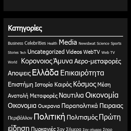
Κατηγορίες
Media
Celebrities
Business
Health
Newsbeat
Science
Sports
Uncategorized
Videos
WebTV
Stories
Web TV
Tech
Κορονοιος
Άμυνα
Αερο-μεταφορές
World
Ελλάδα
Επικαιρότητα
Αποψεις
Κόσμος
Επιστήμη
Καιρός
Ιστορία
Μέση
Οικονομία
Ναυτιλια
Ανατολή
Μεταφορές
Οικονομια
Παραπολιτικά
Πειραιας
Ουκρανια
Πολιτική
Πρώτη
Πολιτισμός
Περιβάλλον
είδηση
Πυρκαγιές
Σαν Σήμερα
Σπορ
Σαν σήμερα