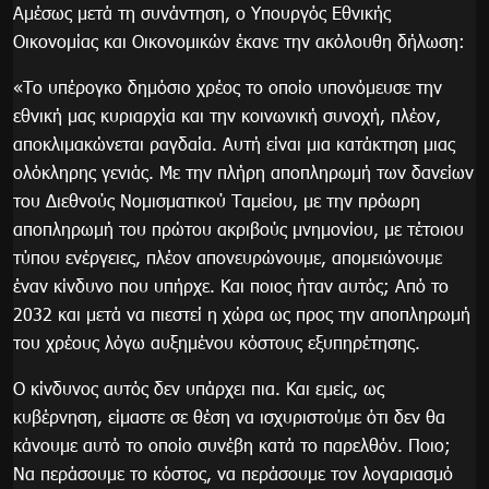
Αμέσως μετά τη συνάντηση, ο Υπουργός Εθνικής
Οικονομίας και Οικονομικών έκανε την ακόλουθη δήλωση:
«Το υπέρογκο δημόσιο χρέος το οποίο υπονόμευσε την
εθνική μας κυριαρχία και την κοινωνική συνοχή, πλέον,
αποκλιμακώνεται ραγδαία. Αυτή είναι μια κατάκτηση μιας
ολόκληρης γενιάς. Με την πλήρη αποπληρωμή των δανείων
του Διεθνούς Νομισματικού Ταμείου, με την πρόωρη
αποπληρωμή του πρώτου ακριβούς μνημονίου, με τέτοιου
τύπου ενέργειες, πλέον απονευρώνουμε, απομειώνουμε
έναν κίνδυνο που υπήρχε. Και ποιος ήταν αυτός; Από το
2032 και μετά να πιεστεί η χώρα ως προς την αποπληρωμή
του χρέους λόγω αυξημένου κόστους εξυπηρέτησης.
Ο κίνδυνος αυτός δεν υπάρχει πια. Και εμείς, ως
κυβέρνηση, είμαστε σε θέση να ισχυριστούμε ότι δεν θα
κάνουμε αυτό το οποίο συνέβη κατά το παρελθόν. Ποιο;
Να περάσουμε το κόστος, να περάσουμε τον λογαριασμό