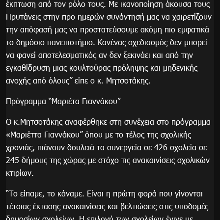
έκπτωση από τον ρόλο τους. Με ικανοποίηση άκουσα τους
Πρυτάνεις στην προ ημερών συνάντησή μας να χαιρετίζουν
την απόφασή μας να προστατεύσουμε ακόμη πιο εμφατικά
το δημόσιο πανεπιστήμιο. Κανένας σχεδιασμός δεν μπορεί
να φανεί αποτελεσματικός αν δεν ξεκινάει και από την
εγκαθίδρυση μιας κουλτούρας πρόληψης και μηδενικής
ανοχής από όλους” είπε ο κ. Μητσοτάκης.
Πρόγραμμα “Μαριέτα Γιαννάκου”
Ο κ.Μητσοτάκης αναφέρθηκε στη συνέχεια στο πρόγραμμα
«Μαριέττα Γιαννάκου” όπου με το τέλος της σχολικής
χρονιάς, πιάνουν δουλειά τα συνεργεία σε 426 σχολεία σε
245 δήμους της χώρας με στόχο τις ανακαινίσεις σχολικών
κτιρίων.
“Το είπαμε, το κάναμε. Είναι η πρώτη φορά που γίνονται
τέτοιας έκτασης ανακαινίσεις και βελτιώσεις στις υποδομές
δημοσίων σχολείων. Η επιλογή των σχολείων έγινε με