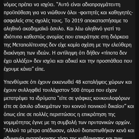
νόμος πρέπει να ισχύει. “Αυτό είναι αδιαπραγμάτευτη
προϋπόθεση για να νιώθουν όλοι -φοιτητές και καθηγητές-
ασφαλείς στις σχολές τους. Το 2019 αποκαταστήσαμε το
αληθινό ακαδημαϊκό άσυλο. Και λέω αληθινό γιατί το
ιδιότυπο καθεστώς ανομίας που επικράτησε στη διάρκεια
της Μεταπολίτευσης δεν είχε καμία σχέση με την ελεύθερη
διακίνηση των ιδεών. Η αντίληψη ότι δήθεν «τίποτα δεν
έχει αλλάξει» δεν ισχύει και αδικεί και την προσπάθεια που
έχουμε κάνει” είπε.
Υπενθύμισε ότι έχουν εκκενωθεί 48 καταλήψεις χώρων και
έχουν συλληφθεί τουλάχιστον 500 άτομα που είχαν
μετατρέψει τα ιδρύματα “είτε σε γιάφκες κουκουλοφόρων
είτε σε άσυλο αδικημάτων του κοινού ποινικού δικαίου” και
όπως είπε σε πολλές περιπτώσεις η επικράτηση της
νομιμότητας έγινε με τη συμβολή των πρυτανικών αρχών.
“Αλλού τα μέτρα απέδωσαν, αλλού διαπιστωθήκαν κενά και
αδυναμία ανταπόκρισης τόσο της κυβέρνησης και των