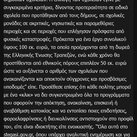
συγκεκριμένα κριτήρια, δίνοντας προτεραιότητα σε ειδικά
σχολεία που προτάθηκαν από τους δήμους, σε σχολικές
μονάδες σε ακριτικές, νησιωτικές και παραμεθόριες
περιοχές και σε περιοχές που επλήγησαν πρόσφατα από
φυσικές καταστροφές. Πρόκειται για ένα έργο συνολικού
ύψους 100 εκ. ευρώ, τα οποία προέρχονται από τη δωρεά
της Ελληνικής Ένωσης Τραπεζών, ενώ κάθε χρόνο θα
προστίθενται από εθνικούς πόρους επιπλέον 50 εκ. ευρώ
ώστε να αυξάνεται ο αριθμός των σχολείων που
ανακαινίζονται και αποκτούν σύγχρονες και προσβάσιμες
υποδομές” είπε. Προσέθεσε επίσης ότι κάθε πολίτης μπορεί
με ένα «κλικ» να δει συγκεντρωμένα όλα τα προγράμματα
που αφορούν την απόκτηση, ανακαίνιση, επισκευή ή
αναβάθμιση κατοικίας και να εντοπίσει ποιες επιδοτήσεις,
φοροελαφρύνσεις ή διευκολύνσεις αντιστοιχούν στο προφίλ
του, είτε είναι ιδιοκτήτης είτε ενοικιαστής. “Όλα αυτά στο
stegasi.gov.gr, όπου υπάρχει αναλυτική ενημέρωση και για