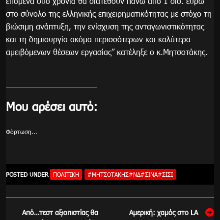
επόμενα δυο χρόνια θα διατεθούν πάνω από 1 δισ. ευρώ
στο σύνολο της ελληνικής επιχειρηματικότητας με στόχο τη
βιώσιμη ανάπτυξη, την ενίσχυση της ανταγωνιστικότητας
και τη δημιουργία ακόμα περισσότερων και καλύτερα
αμειβόμενων θέσεων εργασίας” κατέληξε ο κ.Μητσοτάκης.
Μου αρέσει αυτό:
Φόρτωση...
POSTED UNDER
ΠΟΛΙΤΙΚΉ
#ΜΗΤΣΟΤΑΚΗΣ#ΝΔ#ΣΙΝΑ#ΣΙΣΙ
Πλοήγηση
Από…τεστ αξιοπιστίας θα
Αμερική: χαμός στο LA