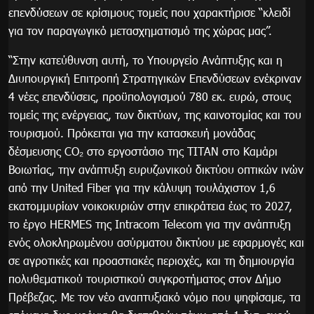
επενδύσεων σε κρίσιμους τομείς που χαρακτήρισε “κλειδί
για τον παραγωγικό μετασχηματισμό της χώρας μας”.
“Στην κατεύθυνση αυτή, το Υπουργείο Ανάπτυξης και η
Διυπουργική Επιτροπή Στρατηγικών Επενδύσεων ενέκριναν
4 νέες επενδύσεις, προϋπολογισμού 780 εκ. ευρώ, στους
τομείς της ενέργειας, των δικτύων, της καινοτομίας και του
τουρισμού. Πρόκειται για την κατασκευή μονάδας
δέσμευσης CO₂ στο εργοστάσιο της ΤΙΤΑΝ στο Καμάρι
Βοιωτίας, την ανάπτυξη ευρυζωνικού δικτύου οπτικών ινών
από την United Fiber για την κάλυψη τουλάχιστον 1,6
εκατομμυρίων νοικοκυριών στην επικράτεια έως το 2027,
το έργο HERMES της Intracom Telecom για την ανάπτυξη
ενός ολοκληρωμένου ασύρματου δικτύου με εφαρμογές και
σε αγροτικές και προαστιακές περιοχές, και τη δημιουργία
πολυθεματικού τουριστικού συγκροτήματος στον Δήμο
Πρέβεζας. Με τον νέο αναπτυξιακό νόμο που ψηφίσαμε, τα