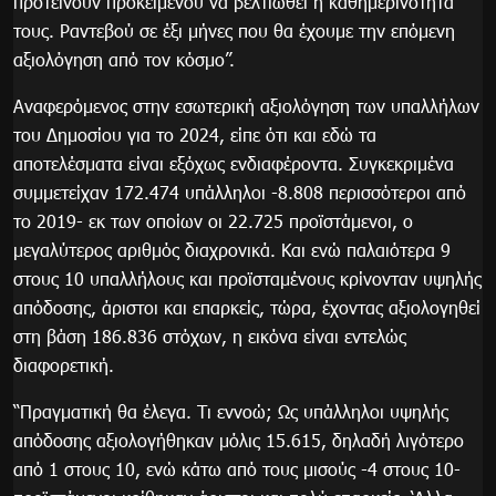
προτείνουν προκειμένου να βελτιωθεί η καθημερινότητά
τους. Ραντεβού σε έξι μήνες που θα έχουμε την επόμενη
αξιολόγηση από τον κόσμο”.
Αναφερόμενος στην εσωτερική αξιολόγηση των υπαλλήλων
του Δημοσίου για το 2024, είπε ότι και εδώ τα
αποτελέσματα είναι εξόχως ενδιαφέροντα. Συγκεκριμένα
συμμετείχαν 172.474 υπάλληλοι -8.808 περισσότεροι από
το 2019- εκ των οποίων οι 22.725 προϊστάμενοι, ο
μεγαλύτερος αριθμός διαχρονικά. Και ενώ παλαιότερα 9
στους 10 υπαλλήλους και προϊσταμένους κρίνονταν υψηλής
απόδοσης, άριστοι και επαρκείς, τώρα, έχοντας αξιολογηθεί
στη βάση 186.836 στόχων, η εικόνα είναι εντελώς
διαφορετική.
“Πραγματική θα έλεγα. Τι εννοώ; Ως υπάλληλοι υψηλής
απόδοσης αξιολογήθηκαν μόλις 15.615, δηλαδή λιγότερο
από 1 στους 10, ενώ κάτω από τους μισούς -4 στους 10-