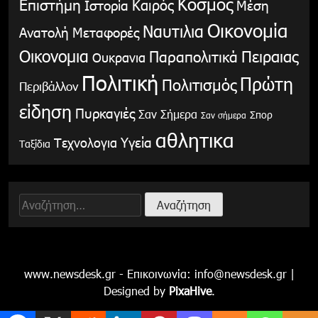
Κόσμος
Επιστήμη
Καιρός
Ιστορία
Μέση
Οικονομία
Ναυτιλια
Ανατολή
Μεταφορές
Οικονομια
Παραπολιτικά
Πειραιας
Ουκρανια
Πολιτική
Πρώτη
Πολιτισμός
Περιβάλλον
είδηση
Πυρκαγιές
Σαν Σήμερα
Σπορ
Σαν σήμερα
αθλητικα
Υγεία
Τεχνολογια
Ταξίδια
Αναζήτηση
για:
www.newsdesk.gr - Επικοινωνία:
info@newsdesk.gr
|
Designed by
PixaHive
.