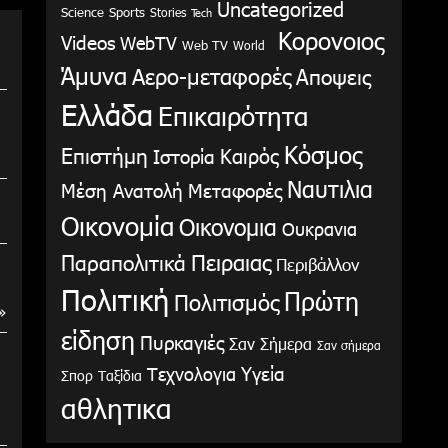
Uncategorized
Science
Sports
Stories
Tech
Κορονοιος
Videos
WebTV
Web TV
World
Άμυνα
Αερο-μεταφορές
Αποψεις
Ελλάδα
Επικαιρότητα
Κόσμος
Επιστήμη
Καιρός
Ιστορία
Ναυτιλια
Μέση Ανατολή
Μεταφορές
Οικονομία
Οικονομια
Ουκρανια
Παραπολιτικά
Πειραιας
Περιβάλλον
Πολιτική
Πρώτη
Πολιτισμός
»
είδηση
Πυρκαγιές
Σαν Σήμερα
Σαν σήμερα
Υγεία
Τεχνολογια
Σπορ
Ταξίδια
αθλητικα