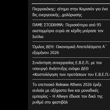
Πιερρακάκης: αίτημα στην Κομισιόν για ένα
δις ενεργειακής…χαλάρωσης
ΠΑΜΕ ΣΤΟΙΧΗΜΑ: Περισσότερα από 95
εκατομμύρια ευρώ σε κέρδη μοίρασε τον
Ιούλιο
Όμιλος ΔΕΗ: Οικονομικά Αποτελέσματα Α΄
εξαμήνου 2026
Συνάντηση συνεργασίας Ε.Β.Ε.Π. με τον
υπουργό Ανάπτυξης ενόψει ΔΕΘ
«Κοστολόγηση των προτάσεων του Ε.Β.Ε.Π.
Το επετειακό Release Athens 2026 έριξε
αυλαία με αξέχαστα live και μοναδικές
εμπειρίες – Η Allwyn έδωσε τον δικό της
ρυθμό στο φεστιβάλ