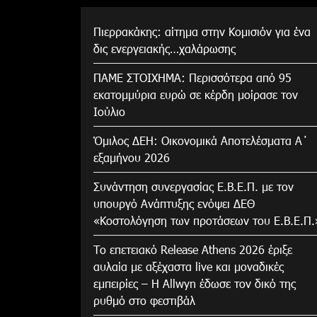
Πιερρακάκης: αίτημα στην Κομισιόν για ένα
δις ενεργειακής…χαλάρωσης
ΠΑΜΕ ΣΤΟΙΧΗΜΑ: Περισσότερα από 95
εκατομμύρια ευρώ σε κέρδη μοίρασε τον
Ιούλιο
Όμιλος ΔΕΗ: Οικονομικά Αποτελέσματα Α΄
εξαμήνου 2026
Συνάντηση συνεργασίας Ε.Β.Ε.Π. με τον
υπουργό Ανάπτυξης ενόψει ΔΕΘ
«Κοστολόγηση των προτάσεων του Ε.Β.Ε.Π.
Το επετειακό Release Athens 2026 έριξε
αυλαία με αξέχαστα live και μοναδικές
εμπειρίες – Η Allwyn έδωσε τον δικό της
ρυθμό στο φεστιβάλ