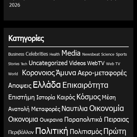
2026
Κατηγορίες
Media
Celebrities
Business
Health
Newsbeat
Science
Sports
Uncategorized
Videos
WebTV
Stories
Web TV
Tech
Κορονοιος
Άμυνα
Αερο-μεταφορές
World
Ελλάδα
Επικαιρότητα
Αποψεις
Κόσμος
Επιστήμη
Καιρός
Ιστορία
Μέση
Οικονομία
Ναυτιλια
Ανατολή
Μεταφορές
Οικονομια
Παραπολιτικά
Πειραιας
Ουκρανια
Πολιτική
Πρώτη
Πολιτισμός
Περιβάλλον