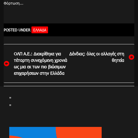
Φόρτωση...
POSTED UNDER
ΕΛΛΆΔΑ
Πλοήγηση
ΟΛΠ Α.Ε.: Διακρίθηκε για
Δένδιας: όλες οι αλλαγές στη
άρθρων
τέταρτη συνεχόμενη χρονιά
θητεία
ως μια εκ των πιο βιώσιμων
επιχειρήσεων στην Ελλάδα
"
"