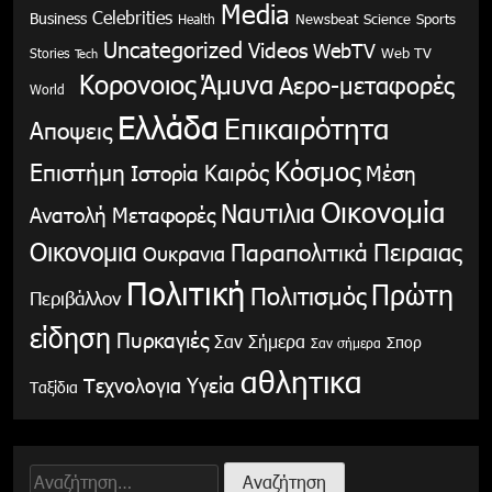
Media
Celebrities
Business
Health
Newsbeat
Science
Sports
Uncategorized
Videos
WebTV
Stories
Web TV
Tech
Κορονοιος
Άμυνα
Αερο-μεταφορές
World
Ελλάδα
Επικαιρότητα
Αποψεις
Κόσμος
Επιστήμη
Καιρός
Ιστορία
Μέση
Οικονομία
Ναυτιλια
Ανατολή
Μεταφορές
Οικονομια
Παραπολιτικά
Πειραιας
Ουκρανια
Πολιτική
Πρώτη
Πολιτισμός
Περιβάλλον
είδηση
Πυρκαγιές
Σαν Σήμερα
Σπορ
Σαν σήμερα
αθλητικα
Υγεία
Τεχνολογια
Ταξίδια
Αναζήτηση