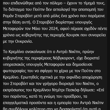
που επιδεινώθηκε από τον πόλεμο – έχουν το τίμημά τους.
Το διάταγμα του Πούτιν δεν αιτιολογεί την αποπομπή του
Ρομάν Σταροβόιτ μετά από μόλις ένα χρόνο που παρέμεινε
στην θέση αυτή. Ο Σταροβόιτ διορίστηκε υπουργός
Μεταφορών τον Μάιο του 2024, αφού πέρασε σχεδόν πέντε
χρόνια ως κυβερνήτης της περιοχής Κουρσκ που συνορεύει
με την Ουκρανία.
Το Κρεμλίνο ανακοίνωσε ότι ο Αντρέι Νικίτιν, πρώην
κυβερνήτης της περιφέρειας Νόβγκοροντ, είχε διοριστεί
υπηρεσιακός υπουργός Μεταφορών και δημοσίευσε
φωτογραφίες του να σφίγγει τα χέρια με τον Πούτιν στο
Κρεμλίνο. Ερωτηθείς σχετικά με την αιφνίδια αποχώρηση
του Σταροβόιτ και τον γρήγορο διορισμό του Νικίτιν, ο
εκπρόσωπος του Κρεμλίνου Ντμίτρι Πεσκόφ δήλωσε: «Επί
του παρόντος, κατά τη γνώμη του προέδρου, τα
επαγγελματικά προσόντα και η εμπειρία του Αντρέι Νικίτιν
θα συμβάλουν καλύτερα στο να διασφαλιστεί ότι αυτή η