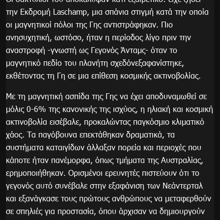
την Εκδρομή Laschamp, μια σπάνια στιγμή κατά την οποία
οι μαγνητικοί πόλοι της Γης αντιστράφηκαν. Πιο
ανησυχητική, ωστόσο, ήταν η περίοδος λίγο πριν την
αναστροφή -γνωστή ως Γεγονός Άνταμς- όταν το
μαγνητικό πεδίο του πλανήτη σχεδόνεξαφανίστηκε,
εκθέτοντας τη Γη σε μια επίθεση κοσμικής ακτινοβολίας.
Με τη μαγνητική ασπίδα της Γης να έχει αποδυναμωθεί σε
μόλις 0-6% της κανονικής της ισχύος, η ηλιακή και κοσμική
ακτινοβολία εισέβαλε, προκαλώντας παγκόσμιο κλιματικό
χάος. Τα παγόβουνα επεκτάθηκαν δραματικά, τα
συστήματα καταιγίδων άλλαξαν πορεία και περιοχές που
κάποτε ήταν πανέμορφα, όπως τμήματα της Αυστραλίας,
ερημοποιήθηκαν. Ορισμένοι ερευνητές πιστεύουν ότι το
γεγονός αυτό συνέβαλε στην εξαφάνιση των Νεάντερταλ
και εξανάγκασε τους πρώτους ανθρώπους να μεταφερθούν
σε σπηλιές για προστασία, όπου άρχισαν να δημιουργούν