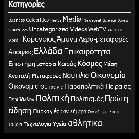
Κατηγορίες
Media
Celebrities
Business
Health
Newsbeat
Science
Sports
Uncategorized
Videos
WebTV
Stories
Web TV
Tech
Κορονοιος
Άμυνα
Αερο-μεταφορές
World
Ελλάδα
Επικαιρότητα
Αποψεις
Κόσμος
Επιστήμη
Καιρός
Ιστορία
Μέση
Οικονομία
Ναυτιλια
Ανατολή
Μεταφορές
Οικονομια
Παραπολιτικά
Πειραιας
Ουκρανια
Πολιτική
Πρώτη
Πολιτισμός
Περιβάλλον
είδηση
Πυρκαγιές
Σαν Σήμερα
Σπορ
Σαν σήμερα
αθλητικα
Υγεία
Τεχνολογια
Ταξίδια