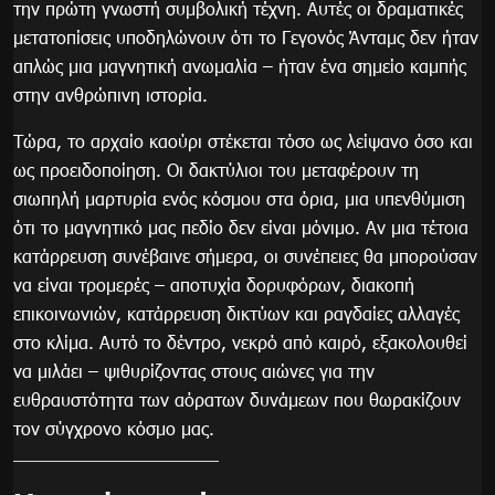
την πρώτη γνωστή συμβολική τέχνη. Αυτές οι δραματικές
μετατοπίσεις υποδηλώνουν ότι το Γεγονός Άνταμς δεν ήταν
απλώς μια μαγνητική ανωμαλία – ήταν ένα σημείο καμπής
στην ανθρώπινη ιστορία.
Τώρα, το αρχαίο καούρι στέκεται τόσο ως λείψανο όσο και
ως προειδοποίηση. Οι δακτύλιοι του μεταφέρουν τη
σιωπηλή μαρτυρία ενός κόσμου στα όρια, μια υπενθύμιση
ότι το μαγνητικό μας πεδίο δεν είναι μόνιμο. Αν μια τέτοια
κατάρρευση συνέβαινε σήμερα, οι συνέπειες θα μπορούσαν
να είναι τρομερές – αποτυχία δορυφόρων, διακοπή
επικοινωνιών, κατάρρευση δικτύων και ραγδαίες αλλαγές
στο κλίμα. Αυτό το δέντρο, νεκρό από καιρό, εξακολουθεί
να μιλάει – ψιθυρίζοντας στους αιώνες για την
ευθραυστότητα των αόρατων δυνάμεων που θωρακίζουν
τον σύγχρονο κόσμο μας.