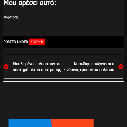
Μου αρέσει αυτό:
Φόρτωση...
POSTED UNDER
ΚΌΣΜΟΣ
Πλοήγηση
Μπαλωμένος : Απαιτούνται
Κορκίδης : αυξάνεται ο
άρθρων
αυστηρά μέτρα αποτροπής
κίνδυνος εμπορικού πολέμου
"
"