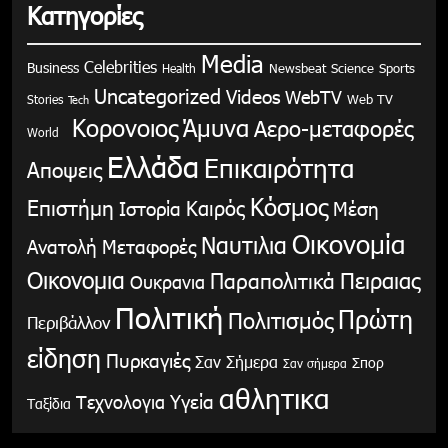
Κατηγορίες
Media
Celebrities
Business
Health
Newsbeat
Science
Sports
Uncategorized
Videos
WebTV
Stories
Web TV
Tech
Κορονοιος
Άμυνα
Αερο-μεταφορές
World
Ελλάδα
Επικαιρότητα
Αποψεις
Κόσμος
Επιστήμη
Καιρός
Ιστορία
Μέση
Οικονομία
Ναυτιλια
Ανατολή
Μεταφορές
Οικονομια
Παραπολιτικά
Πειραιας
Ουκρανια
Πολιτική
Πρώτη
Πολιτισμός
Περιβάλλον
είδηση
Πυρκαγιές
Σαν Σήμερα
Σπορ
Σαν σήμερα
αθλητικα
Υγεία
Τεχνολογια
Ταξίδια