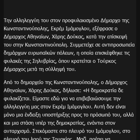
Την αλληλεγγύη του στον προφυλακισμένο Δήμαρχο της
Κωνσταντινούπολης, Εκρέμ Ιμάμογλου, εξέφρασε ο
Δήμαρχος Αθηναίων, Χάρης Δούκας, κατά την επίσκεψή
του στην Κωνσταντινούπολη. Συμμετείχε σε αντιπροσωπεία
δημάρχων ευρωπαϊκών πόλεων, η οποία επισκέφθηκε τις
φυλακές της Σηλυβρίας, όπου κρατείται ο Τούρκος
Δήμαρχος μετά τη σύλληψή του.
Από το δημαρχείο της Κωνσταντινούπολης, ο Δήμαρχος
Αθηναίων, Χάρης Δούκας, δήλωσε: «Η δημοκρατία δε
φυλακίζεται. Είμαστε εδώ για να επιβεβαιώσουμε την
αλληλεγγύη μας στον Εκρέμ Ιμάμογλου. Αυτή δεν είναι
μόνο μια ένδειξη υποστήριξης προς το πρόσωπό του, αλλά
και μια στάση υπέρ της δημοκρατίας, ενάντια στον
αυταρχισμό. Στεκόμαστε στο πλευρό του Ιμάμογλου, στο
πλευρό του λαού της Τουρκίας.. Μαζί, πρέπει να