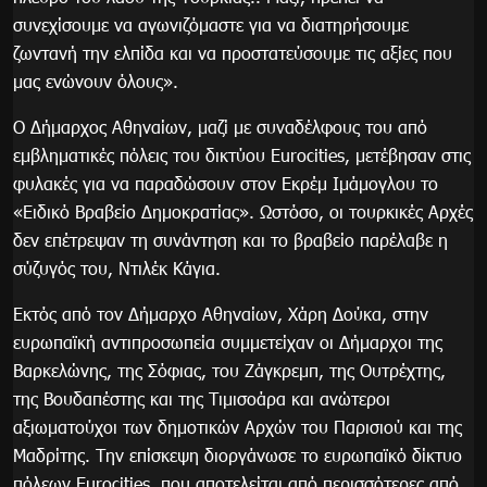
συνεχίσουμε να αγωνιζόμαστε για να διατηρήσουμε
ζωντανή την ελπίδα και να προστατεύσουμε τις αξίες που
μας ενώνουν όλους».
Ο Δήμαρχος Αθηναίων, μαζί με συναδέλφους του από
εμβληματικές πόλεις του δικτύου Eurocities, μετέβησαν στις
φυλακές για να παραδώσουν στον Εκρέμ Ιμάμογλου το
«Ειδικό Βραβείο Δημοκρατίας». Ωστόσο, οι τουρκικές Αρχές
δεν επέτρεψαν τη συνάντηση και το βραβείο παρέλαβε η
σύζυγός του, Ντιλέκ Κάγια.
Εκτός από τον Δήμαρχο Αθηναίων, Χάρη Δούκα, στην
ευρωπαϊκή αντιπροσωπεία συμμετείχαν οι Δήμαρχοι της
Βαρκελώνης, της Σόφιας, του Ζάγκρεμπ, της Ουτρέχτης,
της Βουδαπέστης και της Τιμισοάρα και ανώτεροι
αξιωματούχοι των δημοτικών Αρχών του Παρισιού και της
Μαδρίτης. Την επίσκεψη διοργάνωσε το ευρωπαϊκό δίκτυο
πόλεων Eurocities, που αποτελείται από περισσότερες από