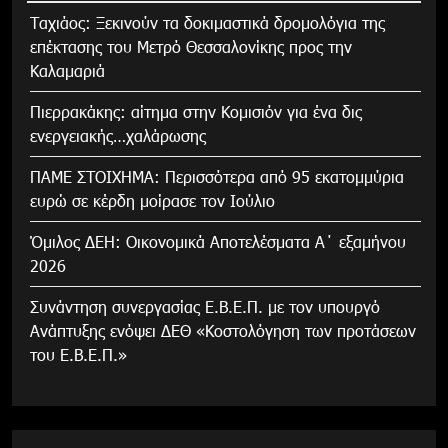
Tαχιάος: Ξεκινούν τα δοκιμαστικά δρομολόγια της
επέκτασης του Μετρό Θεσσαλονίκης προς την
Καλαμαριά
Πιερρακάκης: αίτημα στην Κομισιόν για ένα δις
ενεργειακής…χαλάρωσης
ΠΑΜΕ ΣΤΟΙΧΗΜΑ: Περισσότερα από 95 εκατομμύρια
ευρώ σε κέρδη μοίρασε τον Ιούλιο
Όμιλος ΔΕΗ: Οικονομικά Αποτελέσματα Α΄ εξαμήνου
2026
Συνάντηση συνεργασίας Ε.Β.Ε.Π. με τον υπουργό
Ανάπτυξης ενόψει ΔΕΘ «Κοστολόγηση των προτάσεων
του Ε.Β.Ε.Π.»