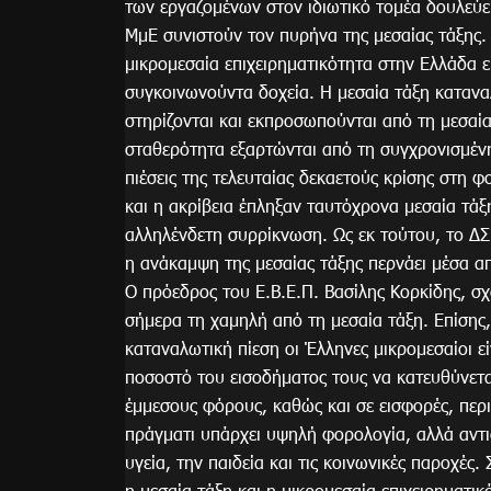
των εργαζομένων στον ιδιωτικό τομέα δουλεύει 
ΜμΕ συνιστούν τον πυρήνα της μεσαίας τάξης. 
μικρομεσαία επιχειρηματικότητα στην Ελλάδα ε
συγκοινωνούντα δοχεία. Η μεσαία τάξη καταναλ
στηρίζονται και εκπροσωπούνται από τη μεσαία
σταθερότητα εξαρτώνται από τη συγχρονισμένη
πιέσεις της τελευταίας δεκαετούς κρίσης στη φ
και η ακρίβεια έπληξαν ταυτόχρονα μεσαία τάξ
αλληλένδετη συρρίκνωση. Ως εκ τούτου, το ΔΣ
η ανάκαμψη της μεσαίας τάξης περνάει μέσα α
Ο πρόεδρος του Ε.Β.Ε.Π. Βασίλης Κορκίδης, σχ
σήμερα τη χαμηλή από τη μεσαία τάξη. Επίσης,
καταναλωτική πίεση οι Έλληνες μικρομεσαίοι 
ποσοστό του εισοδήματος τους να κατευθύνετα
έμμεσους φόρους, καθώς και σε εισφορές, περ
πράγματι υπάρχει υψηλή φορολογία, αλλά αντι
υγεία, την παιδεία και τις κοινωνικές παροχές
η μεσαία τάξη και η μικρομεσαία επιχειρηματικ