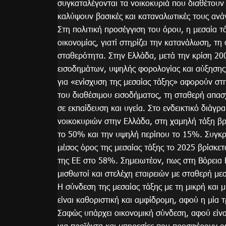
συγκαταλέγονται τα νοικοκυριά που διαθέτουν 
καλύψουν βασικές και καταναλωτικές τους ανά
Στη πολιτική προσέγγιση του όρου, η μεσαία τ
οικονομίας, γιατί στηρίζει την κατανάλωση, τη
σταθερότητα. Στην Ελλάδα, μετά την κρίση 2
εισοδημάτων, υψηλής φορολογίας και αύξησης 
για «ενίσχυση της μεσαίας τάξης» αφορούν στ
του διαθέσιμου εισοδήματος, τη σταθερή απα
σε εκπαίδευση και υγεία. Στο ενδεικτικό διάγ
νοικοκυριών στην Ελλάδα, στη χαμηλή τάξη βρ
το 50% και την υψηλή περίπου το 15%. Συγκρι
μέσος όρος της μεσαίας τάξης το 2025 βρίσκετ
της ΕΕ στο 58%. Σημειωτέον, πως στη Βόρεια 
μισθωτοί και στελέχη εταιρειών με σταθερή με
Η σύνδεση της μεσαίας τάξης με τη μικρή και 
είναι καθοριστική και αμφίδρομη, αφού η μία τ
Σαφώς υπάρχει οικονομική σύνδεση, αφού είνα
για προϊόντα και υπηρεσίες που προσφέρουν οι 