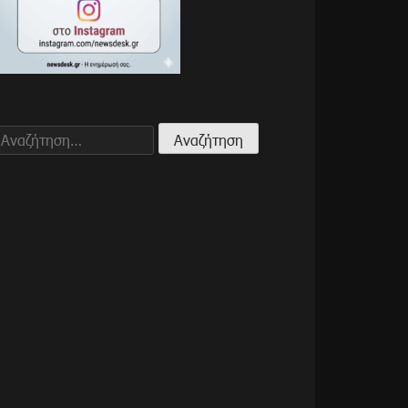
Αναζήτηση
για: