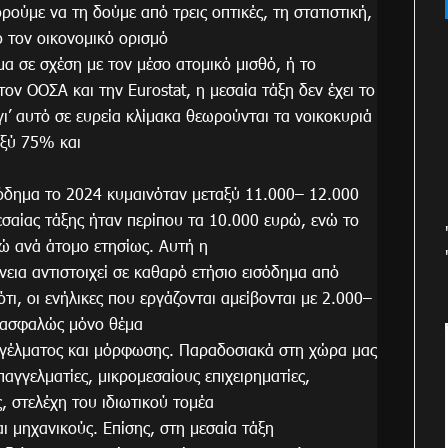
ούμε να τη δούμε από τρεις οπτικές, τη στατιστική,
ό τον οικονομικό ορισμό
μα σε σχέση με τον μέσο ατομικό μισθό, ή το
ον ΟΟΣΑ και την Eurostat, η μεσαία τάξη δεν έχει το
 γι’ αυτό σε ευρεία κλίμακα θεωρούνται τα νοικοκυριά
αξύ 75% και
σόδημα το 2024 κυμαινόταν μεταξύ 11.000– 12.000
εσαίας τάξης ήταν περίπου τα 10.000 ευρώ, ενώ το
ώ ανά άτομο ετησίως. Αυτή η
νεια αντιστοιχεί σε καθαρό ετήσιο εισόδημα από
ι, οι ενήλικες που εργάζονται αμείβονται με 2.000–
ι ασφαλώς μόνο θέμα
αγγέλματος και μόρφωσης. Παραδοσιακά στη χώρα μας
αγγελματίες, μικρομεσαίους επιχειρηματίες,
 στελέχη του ιδιωτικού τομέα
ι μηχανικούς. Επίσης, στη μεσαία τάξη