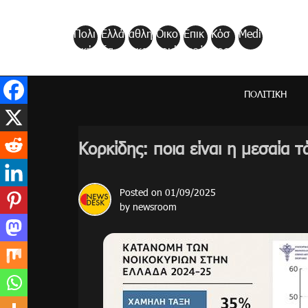
Skip
to
Πολι
Ελλά
αθλη
Οικο
Επικ
Κόσ
Medi
content
τική
δα
τικα
νομί
αιρό
μος
a
α
τητα
ΠΟΛΙΤΙΚΉ
Κορκίδης: ποια είναι η μεσαία 
Posted on
01/09/2025
by
newsroom