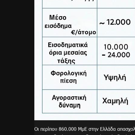
Οι περίπου 860.000 ΜμΕ στην Ελλάδα απασχολ