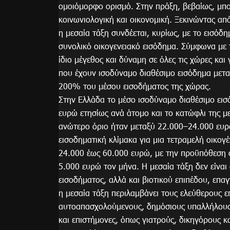
ομοιόμορφο ορισμό. Στην πράξη, βεβαίως, μπορ
κοινωνιολογική και οικονομική. Ξεκινώντας απ
η μεσαία τάξη συνδέεται, κυρίως, με το εισόδη
συνολικό οικογενειακό εισόδημα. Σύμφωνα με τ
ίδιο μέγεθος και δύναμη σε όλες τις χώρες και
που έχουν ισοδύναμο διαθέσιμο εισόδημα μετ
200% του μέσου εισοδήματος της χώρας.
Στην Ελλάδα το μέσο ισοδύναμο διαθέσιμο ει
ευρώ ετησίως ανά άτομο και το κατώφλι της μ
ανώτερο όριο ήταν μεταξύ 22.000–24.000 ευρ
εισοδηματική κλίμακα για μια τετραμελή οικογέ
24.000 έως 60.000 ευρώ, με την προϋπόθεση ότ
5.000 ευρώ τον μήνα. Η μεσαία τάξη δεν είνα
εισοδήματος, αλλά και βιοτικού επιπέδου, επ
η μεσαία τάξη περιλαμβάνει τους ελεύθερους επ
αυτοαπασχολούμενους, δημόσιους υπαλλήλους,
και επιστήμονες, όπως γιατρούς, δικηγόρους κα