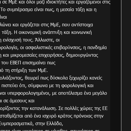
σε ΜμΕ και όλοι μαζί ιδιοκτήτες και εργαζόμενοι στις
Το συμπέρασμα είναι πως, η μεσαία τάξη και η
ίναι
ώνει και εργάζεται στις ΜμΕ, που αντίστοιχα
 τάξη. Η οικονομική ανάπτυξη και κοινωνική
 ενίσχυσή τους. Άλλωστε, οι
ορολογία, οι ασφαλιστικές επιβαρύνσεις, η πανδημία
η και μικρομεσαίες επιχειρήσεις, δημιουργώντας
 του ΕΒΕΠ επισημαίνει πως
πό τη στήριξη των ΜμΕ.
ολιάζοντας, θεωρεί πως δύσκολα ξεχωρίζει κανείς
 πιστεύει ότι, σύμφωνα με τη φορολογική και
είναι υπερφορολογημένοι, με αποτέλεσμα ένα μεγάλο
ι σε άμεσους και
ιορίζοντας την κατανάλωση. Σε πολλές χώρες της ΕΕ
σταθμίζεται από ένα ισχυρό κράτος πρόνοιας στην
. Συμπερασματικά, στην Ελλάδα,
ότητα είναι μικρότερη σε μέγεθος, φτωχότερη σε