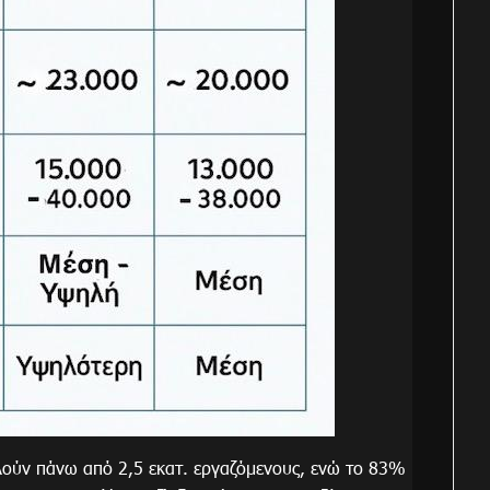
ούν πάνω από 2,5 εκατ. εργαζόμενους, ενώ το 83%