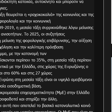
ιδιόκτητη κατοικία, αυτοκίνητο και μπορούν να
γκες.
άξη θεωρείται η «ραχοκοκαλιά» της κοινωνίας και της
 φορολογία και την κοινωνική
009-2019, η μεσαία τάξη συρρικνώθηκε λόγω μείωσης
ανισοτήτων. Το 2025, οι συζητήσεις
η μείωση της φορολογικής επιβάρυνσης, την αύξηση
σχόληση και την καλύτερη πρόσβαση
ραμμα, με την κατανομή των
ίσκονται περίπου το 35%, στη μεσαία τάξη περίπου
τικά με την Ελλάδα, στις χώρες της Ευρωζώνης ο
αι στο 60% και στις 27 χώρες
Ευρώπη στη μεσαία τάξη είναι οι υψηλά αμειβόμενοι
σαία εισοδηματική βάση.
μικρομεσαία επιχειρηματικότητα (ΜμΕ) στην Ελλάδα
ροφοδοτεί και στηρίζει την άλλη.
ι αυτή που αποτελεί το βασικό καταναλωτικό κοινό
μικρές και μεσαίες επιχειρήσεις. Οι ΜμΕ που είναι το