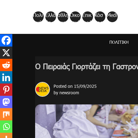
Skip
to
Πολι
Ελλά
αθλη
Οικο
Επικ
Κόσ
Medi
content
τική
δα
τικα
νομί
αιρό
μος
a
α
τητα
ΠΟΛΙΤΙΚΉ
Ο Πειραιάς Γιορτάζει τη Γαστρ
Posted on
15/09/2025
by
newsroom