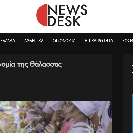
NewsDesk
ΕΛΛΆΔΑ
ΑΘΛΗΤΙΚΑ
ΟΙΚΟΝΟΜΊΑ
ΕΠΙΚΑΙΡΌΤΗΤΑ
ΚΌΣ
ονομία της Θάλασσας