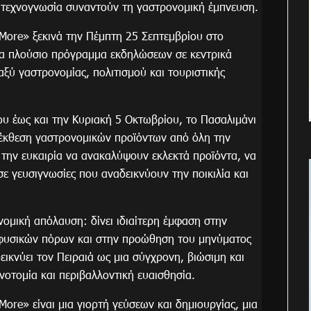
η τεχνογνωσία συναντούν τη γαστρονομική έμπνευση.
ore» ξεκινά την Πέμπτη 25 Σεπτεμβρίου στο
ένα πλούσιο πρόγραμμα εκδηλώσεων σε κεντρικά
αξύ γαστρονομίας, πολιτισμού και τουριστικής
υ έως και την Κυριακή 5 Οκτωβρίου, το Πασαλιμάνι
λη έκθεση γαστρονομικών προϊόντων από όλη την
 την ευκαιρία να ανακαλύψουν εκλεκτά προϊόντα, να
 γευσιγνωσίες που αναδεικνύουν την ποικιλία και
νομική απόλαυση: δίνει ιδιαίτερη έμφαση στην
ι φυσικών πόρων και στην προώθηση του μηνύματος
ικνύει τον Πειραιά ως μια σύγχρονη, βιώσιμη και
οτομία και περιβαλλοντική ευαισθησία.
re» είναι μια γιορτή γεύσεων και δημιουργίας, μια