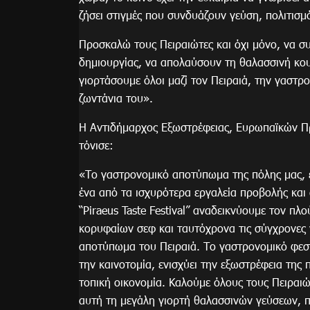
ζήσει στιγμές που συνδυάζουν γεύση, πολιτισμ
Προσκαλώ τους Πειραιώτες και όχι μόνο, να σ
δημιουργίας, να απολαύσουν τη θαλασσινή κουζ
γιορτάσουμε όλοι μαζί τον Πειραιά, την γαστρ
ζωντάνια του».
Η Αντιδήμαρχος Εξωστρέφειας, Ευρωπαϊκών Π
τόνισε:
«Το γαστρονομικό αποτύπωμα της πόλης μας, εί
ένα από τα ισχυρότερα εργαλεία προβολής και 
“Piraeus Taste Festival” αναδεικνύουμε τον πλ
κορυφαίων σεφ και ταυτόχρονα τις σύγχρονες 
αποτύπωμα του Πειραιά. Το γαστρονομικό φεσ
την καινοτομία, ενισχύει την εξωστρέφεια της 
τοπική οικονομία. Καλούμε όλους τους Πειραιώ
αυτή τη μεγάλη γιορτή θαλασσινών γεύσεων, π