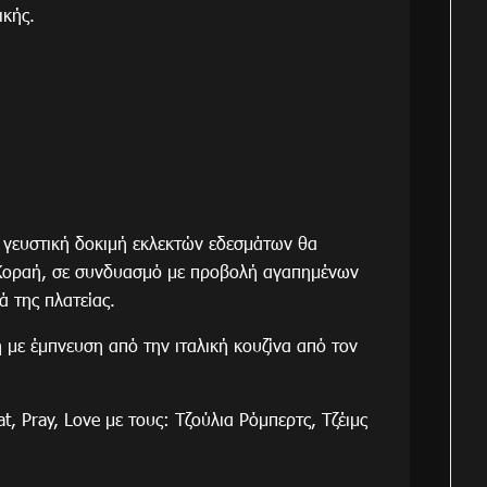
ικής.
ι γευστική δοκιμή εκλεκτών εδεσμάτων θα
α Κοραή, σε συνδυασμό με προβολή αγαπημένων
ά της πλατείας.
ή με έμπνευση από την ιταλική κουζίνα από τον
, Pray, Love με τους: Τζούλια Ρόμπερτς, Τζέιμς