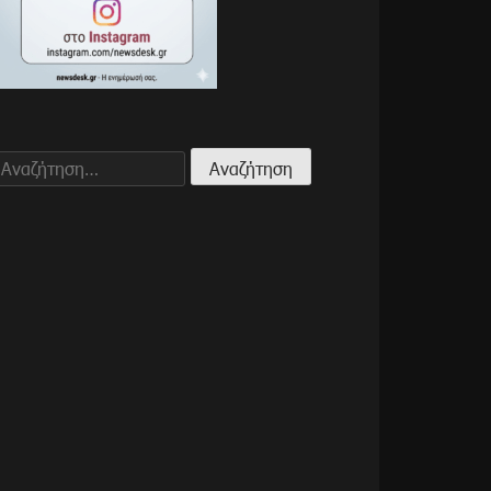
Αναζήτηση
για: