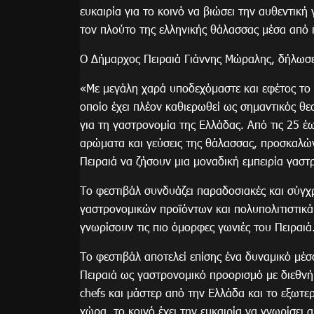
ευκαιρία για το κοινό να βιώσει την αυθεντική
τον πλούτο της ελληνικής θάλασσας μέσα από πι
Ο Δήμαρχος Πειραιά Γιάννης Μώραλης, δήλωσ
«Με μεγάλη χαρά υποδεχόμαστε και εφέτος το «
οποίο έχει πλέον καθιερωθεί ως σημαντικός θε
για τη γαστρονομία της Ελλάδας. Από τις 25 έ
αρώματα και γεύσεις της θάλασσας, προσκαλών
Πειραιά να ζήσουν μια μοναδική εμπειρία γαστ
Το φεστιβάλ συνδυάζει παραδοσιακές και σύγχρο
γαστρονομικών προϊόντων και πολυπολιτιστικά
γνωρίσουν τις πιο όμορφες γωνιές του Πειραιά
Το φεστιβάλ αποτελεί επίσης ένα δυναμικό μέ
Πειραιά ως γαστρονομικό προορισμό με διεθν
chefs και μάστερ από την Ελλάδα και το εξωτ
χώρα, το κοινό έχει την ευκαιρία να γνωρίσει α