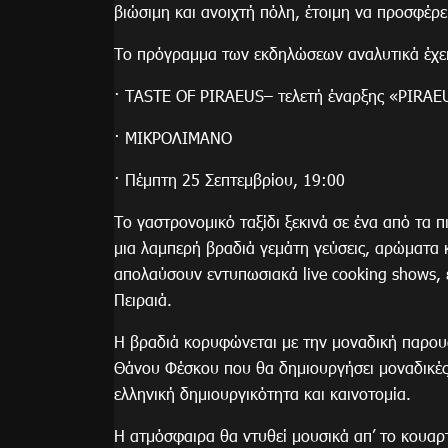
βιώσιμη και ανοιχτή πόλη, έτοιμη να προσφέρε
Το πρόγραμμα των εκδηλώσεων αναλυτικά έχει
· TASTE OF PIRAEUS– τελετή έναρξης «PIRAE
· ΜΙΚΡΟΛΙΜΑΝΟ
· Πέμπτη 25 Σεπτεμβρίου, 19:00
Το γαστρονομικό ταξίδι ξεκινά σε ένα από τα 
μια λαμπερή βραδιά γεμάτη γεύσεις, αρώματα κα
απολαύσουν εντυπωσιακά live cooking shows,
Πειραιά.
Η βραδιά κορυφώνεται με την μοναδική παρουσ
Θάνου Φέσκου που θα δημιουργήσει μοναδικές 
ελληνική δημιουργικότητα και καινοτομία.
Η ατμόσφαιρα θα ντυθεί μουσικά απ’ το κουαρτ