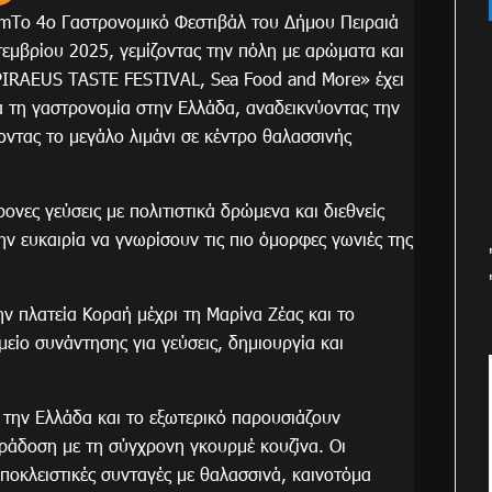
mΤο 4ο Γαστρονομικό Φεστιβάλ του Δήμου Πειραιά
πτεμβρίου 2025, γεμίζοντας την πόλη με αρώματα και
«PIRAEUS TASTE FESTIVAL, Sea Food and More» έχει
α τη γαστρονομία στην Ελλάδα, αναδεικνύοντας την
οντας το μεγάλο λιμάνι σε κέντρο θαλασσινής
ονες γεύσεις με πολιτιστικά δρώμενα και διεθνείς
ν ευκαιρία να γνωρίσουν τις πιο όμορφες γωνιές της
ην πλατεία Κοραή μέχρι τη Μαρίνα Ζέας και το
μείο συνάντησης για γεύσεις, δημιουργία και
 την Ελλάδα και το εξωτερικό παρουσιάζουν
ράδοση με τη σύγχρονη γκουρμέ κουζίνα. Οι
αποκλειστικές συνταγές με θαλασσινά, καινοτόμα