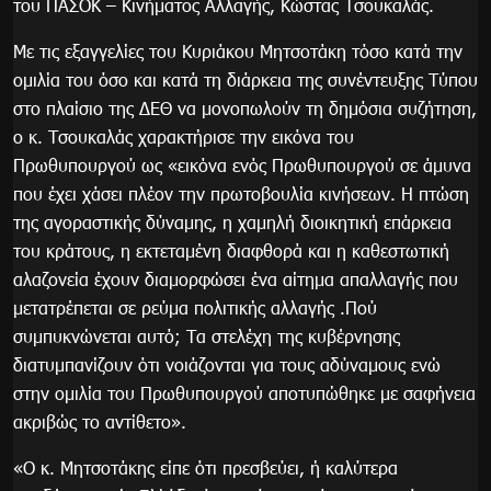
του ΠΑΣΟΚ – Κινήματος Αλλαγής, Κώστας Τσουκαλάς.
Με τις εξαγγελίες του Κυριάκου Μητσοτάκη τόσο κατά την
ομιλία του όσο και κατά τη διάρκεια της συνέντευξης Τύπου
στο πλαίσιο της ΔΕΘ να μονοπωλούν τη δημόσια συζήτηση,
ο κ. Τσουκαλάς χαρακτήρισε την εικόνα του
Πρωθυπουργού ως «εικόνα ενός Πρωθυπουργού σε άμυνα
που έχει χάσει πλέον την πρωτοβουλία κινήσεων. Η πτώση
της αγοραστικής δύναμης, η χαμηλή διοικητική επάρκεια
του κράτους, η εκτεταμένη διαφθορά και η καθεστωτική
αλαζονεία έχουν διαμορφώσει ένα αίτημα απαλλαγής που
μετατρέπεται σε ρεύμα πολιτικής αλλαγής .Πού
συμπυκνώνεται αυτό; Τα στελέχη της κυβέρνησης
διατυμπανίζουν ότι νοιάζονται για τους αδύναμους ενώ
στην ομιλία του Πρωθυπουργού αποτυπώθηκε με σαφήνεια
ακριβώς το αντίθετο».
«Ο κ. Μητσοτάκης είπε ότι πρεσβεύει, ή καλύτερα