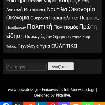
Κόσμος
Επιστήμη
Καιρός
Ιστορία
Μέση
Οικονομία
Ναυτιλια
Ανατολή
Μεταφορές
Οικονομια
Παραπολιτικά
Πειραιας
Ουκρανια
Πολιτική
Πρώτη
Πολιτισμός
Περιβάλλον
είδηση
Πυρκαγιές
Σαν Σήμερα
Σπορ
Σαν σήμερα
αθλητικα
Υγεία
Τεχνολογια
Ταξίδια
Αναζήτηση
για:
www.newsdesk.gr - Επικοινωνία:
info@newsdesk.gr
|
Designed by
PixaHive
.