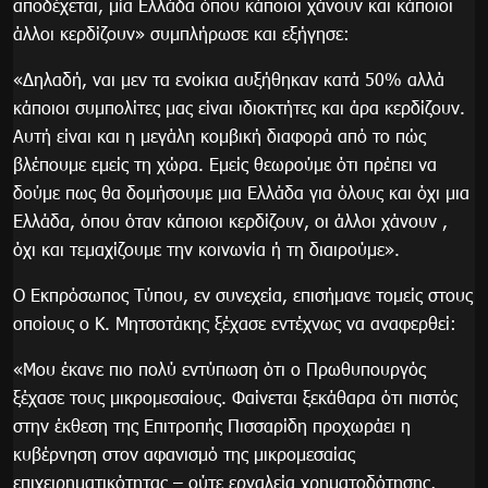
αποδέχεται, μία Ελλάδα όπου κάποιοι χάνουν και κάποιοι
άλλοι κερδίζουν» συμπλήρωσε και εξήγησε:
«Δηλαδή, ναι μεν τα ενοίκια αυξήθηκαν κατά 50% αλλά
κάποιοι συμπολίτες μας είναι ιδιοκτήτες και άρα κερδίζουν.
Αυτή είναι και η μεγάλη κομβική διαφορά από το πώς
βλέπουμε εμείς τη χώρα. Εμείς θεωρούμε ότι πρέπει να
δούμε πως θα δομήσουμε μια Ελλάδα για όλους και όχι μια
Ελλάδα, όπου όταν κάποιοι κερδίζουν, οι άλλοι χάνουν ,
όχι και τεμαχίζουμε την κοινωνία ή τη διαιρούμε».
Ο Εκπρόσωπος Τύπου, εν συνεχεία, επισήμανε τομείς στους
οποίους ο Κ. Μητσοτάκης ξέχασε εντέχνως να αναφερθεί:
«Μου έκανε πιο πολύ εντύπωση ότι ο Πρωθυπουργός
ξέχασε τους μικρομεσαίους. Φαίνεται ξεκάθαρα ότι πιστός
στην έκθεση της Επιτροπής Πισσαρίδη προχωράει η
κυβέρνηση στον αφανισμό της μικρομεσαίας
επιχειρηματικότητας – ούτε εργαλεία χρηματοδότησης,