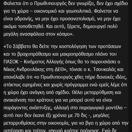
Φαίνεται ότι ο Πρωθυπουργός δεν γνωρίζει, δεν έχει σχέδιο
για τη χώρα – οικονομικό και γεωπολιτικό. Φαίνεται να
είναι αδρανής, να μην έχει προσανατολισμό, να μην έχει
ακόμα τοποθετηθεί. Και αυτό, ξέρετε, δημιουργεί πολύ
μεγάλη ανασφάλεια στον κόσμο».
«Το Σάββατο θα δείτε την κοστολόγηση των προτάσεων
και το βραχυπρόθεσμο και μακροπρόθεσμο πλάνο του
ΠΑΣΟΚ – Κινήματος Αλλαγής όπως θα το παρουσιάσει ο
Νίκος Ανδρουλάκης στη ΔΕΘ», τόνισε ο κ. Τσουκαλάς και
επανέλαβε ότι «ο Πρωθυπουργός χθες πήρε δανεικές ιδέες,
ατάκτως ειρημένες και χωρίς πρόγραμμα ενώ εμείς λέμε ότι
η χώρα έχει ανάγκη από σχέδιο. Θέλει μεταρρύθμιση και
ανακαίνιση του κράτους για να μπορεί αυτό να είναι
παράγοντες ανάπτυξης, αλλαγή στο παραγωγικό μοντέλο –
αυτό που δεν έκανε έξι χρόνια με 70 δις -, μεγάλες
μεταρρυθμίσεις στην οικονομία, για να βγει η χώρα από την
υστέρηση και τρίτον, ισχυρό κράτος πρόνοιας. Εγώ δε