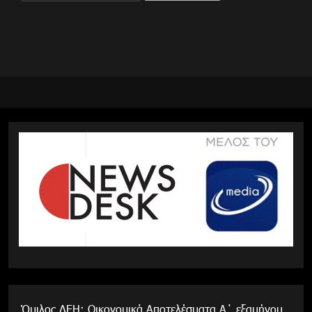
για:
Όμιλος ΔΕΗ: Οικονομικά Αποτελέσματα Α΄ εξαμήνου