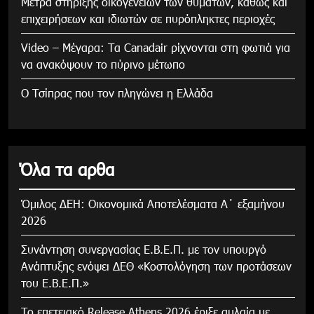
Μέτρα στήριξης οικογενειών των θυμάτων, καθώς και
επιχειρήσεων και ιδιωτών σε πυρόπληκτες περιοχές
Video – Μέγαρα: Τα Canadair ρίχνονται στη φωτιά για
να ανακόψουν το πύρινο μέτωπο
Ο Τσίπρας που τον πληγώνει η Ελλάδα
Όλα τα αρθα
Όμιλος ΔΕΗ: Οικονομικά Αποτελέσματα Α΄ εξαμήνου
2026
Συνάντηση συνεργασίας Ε.Β.Ε.Π. με τον υπουργό
Ανάπτυξης ενόψει ΔΕΘ «Κοστολόγηση των προτάσεων
του Ε.Β.Ε.Π.»
Το επετειακό Release Athens 2026 έριξε αυλαία με