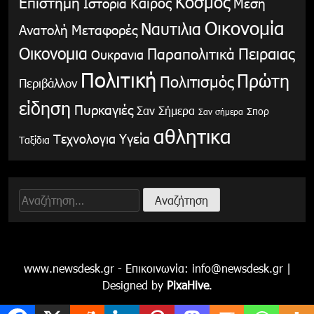
Κόσμος
Επιστήμη
Καιρός
Ιστορία
Μέση
Οικονομία
Ναυτιλια
Ανατολή
Μεταφορές
Οικονομια
Παραπολιτικά
Πειραιας
Ουκρανια
Πολιτική
Πρώτη
Πολιτισμός
Περιβάλλον
είδηση
Πυρκαγιές
Σαν Σήμερα
Σπορ
Σαν σήμερα
αθλητικα
Υγεία
Τεχνολογια
Ταξίδια
Αναζήτηση
για:
www.newsdesk.gr - Επικοινωνία:
info@newsdesk.gr
|
Designed by
PixaHive
.