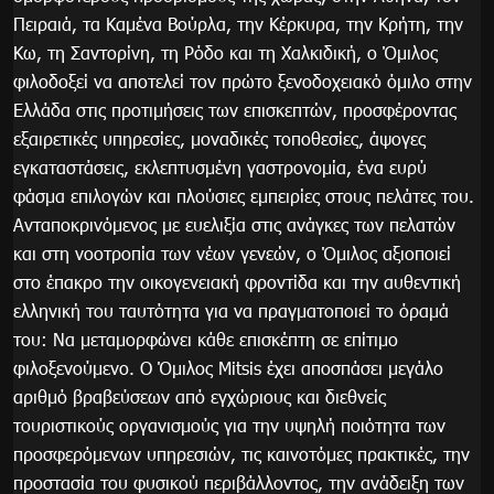
Πειραιά, τα Καμένα Βούρλα, την Κέρκυρα, την Κρήτη, την
Κω, τη Σαντορίνη, τη Ρόδο και τη Χαλκιδική, ο Όμιλος
φιλοδοξεί να αποτελεί τον πρώτο ξενοδοχειακό όμιλο στην
Ελλάδα στις προτιμήσεις των επισκεπτών, προσφέροντας
εξαιρετικές υπηρεσίες, μοναδικές τοποθεσίες, άψογες
εγκαταστάσεις, εκλεπτυσμένη γαστρονομία, ένα ευρύ
φάσμα επιλογών και πλούσιες εμπειρίες στους πελάτες του.
Ανταποκρινόμενος με ευελιξία στις ανάγκες των πελατών
και στη νοοτροπία των νέων γενεών, ο Όμιλος αξιοποιεί
στο έπακρο την οικογενειακή φροντίδα και την αυθεντική
ελληνική του ταυτότητα για να πραγματοποιεί το όραμά
του: Να μεταμορφώνει κάθε επισκέπτη σε επίτιμο
φιλοξενούμενο. Ο Όμιλος Mitsis έχει αποσπάσει μεγάλο
αριθμό βραβεύσεων από εγχώριους και διεθνείς
τουριστικούς οργανισμούς για την υψηλή ποιότητα των
προσφερόμενων υπηρεσιών, τις καινοτόμες πρακτικές, την
προστασία του φυσικού περιβάλλοντος, την ανάδειξη των