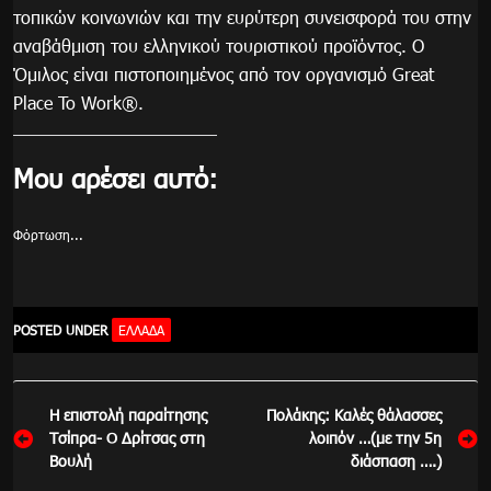
τοπικών κοινωνιών και την ευρύτερη συνεισφορά του στην
αναβάθμιση του ελληνικού τουριστικού προϊόντος. Ο
Όμιλος είναι πιστοποιημένος από τον οργανισμό Great
Place To Work®.
Μου αρέσει αυτό:
Φόρτωση...
POSTED UNDER
ΕΛΛΆΔΑ
Πλοήγηση
Η επιστολή παραίτησης
Πολάκης: Καλές θάλασσες
άρθρων
Τσίπρα- Ο Δρίτσας στη
λοιπόν …(με την 5η
Βουλή
διάσπαση ….)