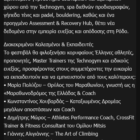
χώρου από την Technogym, spa διεθνών προδιαγραφών,
γήπεδα τένις και padel, bouldering, καθώς και ένα
προηγμένο Assessment & Recovery Hub, θέτει νέα
δεδομένα στην εμπειρία ευεξίας και απόδοσης στη Ρόδο.
Διακεκριμένοι Καλεσμένοι & Εκπαιδευτές
Το φεστιβάλ θα φιλοξενήσει κορυφαίους Έλληνες αθλητές,
προπονητές, Master Trainers της Technogym και ειδικούς
ευεξίας, προσφέροντας στους συμμετέχοντες την ευκαιρία
να εκπαιδευτούν και να εμπνευστούν από τους καλύτερους:
• Μαρία Πολύζου – Θρύλος του Μαραθωνίου, γνωστή ως η
«Μαραθωνοδρόμος της Ελλάδας & Coach
• Κωνσταντίνος Χουβαρδάς – Καταξιωμένος Δρομέας
μεγάλων αποστάσεων και Coach
• Δημήτρης Μώρος – Athletes Performance Coach, CrossFit
Trainer & Fitness Consultant του Ομίλου Mitsis
• Γιάννης Αλιγιάννης – The Art of Climbing