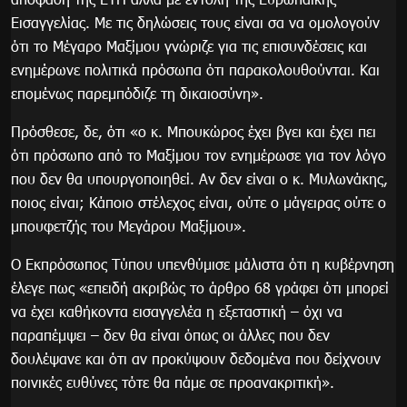
Εισαγγελίας. Με τις δηλώσεις τους είναι σα να ομολογούν
ότι το Μέγαρο Μαξίμου γνώριζε για τις επισυνδέσεις και
ενημέρωνε πολιτικά πρόσωπα ότι παρακολουθούνται. Και
επομένως παρεμπόδιζε τη δικαιοσύνη».
Πρόσθεσε, δε, ότι «ο κ. Μπουκώρος έχει βγει και έχει πει
ότι πρόσωπο από το Μαξίμου τον ενημέρωσε για τον λόγο
που δεν θα υπουργοποιηθεί. Αν δεν είναι ο κ. Μυλωνάκης,
ποιος είναι; Κάποιο στέλεχος είναι, ούτε ο μάγειρας ούτε ο
μπουφετζής του Μεγάρου Μαξίμου».
Ο Εκπρόσωπος Τύπου υπενθύμισε μάλιστα ότι η κυβέρνηση
έλεγε πως «επειδή ακριβώς το άρθρο 68 γράφει ότι μπορεί
να έχει καθήκοντα εισαγγελέα η εξεταστική – όχι να
παραπέμψει – δεν θα είναι όπως οι άλλες που δεν
δουλέψανε και ότι αν προκύψουν δεδομένα που δείχνουν
ποινικές ευθύνες τότε θα πάμε σε προανακριτική».