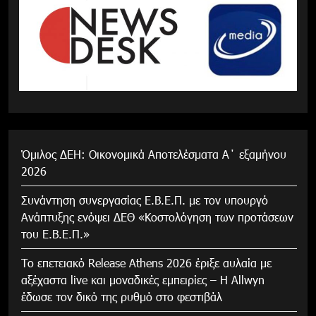
Όμιλος ΔΕΗ: Οικονομικά Αποτελέσματα Α΄ εξαμήνου
2026
Συνάντηση συνεργασίας Ε.Β.Ε.Π. με τον υπουργό
Ανάπτυξης ενόψει ΔΕΘ «Κοστολόγηση των προτάσεων
του Ε.Β.Ε.Π.»
Το επετειακό Release Athens 2026 έριξε αυλαία με
αξέχαστα live και μοναδικές εμπειρίες – Η Allwyn
έδωσε τον δικό της ρυθμό στο φεστιβάλ