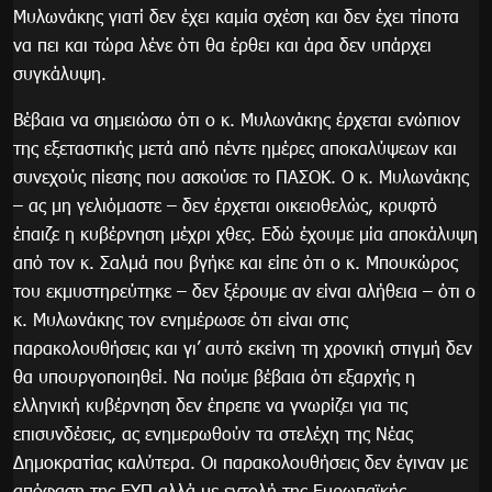
Μυλωνάκης γιατί δεν έχει καμία σχέση και δεν έχει τίποτα
να πει και τώρα λένε ότι θα έρθει και άρα δεν υπάρχει
συγκάλυψη.
Βέβαια να σημειώσω ότι ο κ. Μυλωνάκης έρχεται ενώπιον
της εξεταστικής μετά από πέντε ημέρες αποκαλύψεων και
συνεχούς πίεσης που ασκούσε το ΠΑΣΟΚ. Ο κ. Μυλωνάκης
– ας μη γελιόμαστε – δεν έρχεται οικειοθελώς, κρυφτό
έπαιζε η κυβέρνηση μέχρι χθες. Εδώ έχουμε μία αποκάλυψη
από τον κ. Σαλμά που βγήκε και είπε ότι ο κ. Μπουκώρος
του εκμυστηρεύτηκε – δεν ξέρουμε αν είναι αλήθεια – ότι ο
κ. Μυλωνάκης τον ενημέρωσε ότι είναι στις
παρακολουθήσεις και γι’ αυτό εκείνη τη χρονική στιγμή δεν
θα υπουργοποιηθεί. Να πούμε βέβαια ότι εξαρχής η
ελληνική κυβέρνηση δεν έπρεπε να γνωρίζει για τις
επισυνδέσεις, ας ενημερωθούν τα στελέχη της Νέας
Δημοκρατίας καλύτερα. Οι παρακολουθήσεις δεν έγιναν με
απόφαση της ΕΥΠ αλλά με εντολή της Ευρωπαϊκής