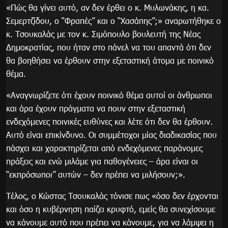
«Πώς θα γίνει αυτό, αν δεν έρθει ο κ. Μυλωνάκης, η κα.
Σεμερτζίδου, ο “Φραπές” και ο “Χασάπης”;» αναρωτήθηκε ο
κ. Τσουκαλάς με τον κ. Σιμόπουλο βουλευτή της Νέας
Δημοκρατίας, που ήταν στο πάνελ να του απαντά ότι δεν
θα βοηθήσει να έρθουν στην εξεταστική άτομα με ποινικό
θέμα.
«Αναγνωρίζετε ότι έχουν ποινικό θέμα αυτοί οι άνθρωποι
και άρα έχουν πράγματα να πουν στην εξεταστική
ενδεχόμενες ποινικές ευθύνες και λέτε ότι δεν θα έρθουν.
Αυτό είναι επικίνδυνο. Οι συμμέτοχοι μίας διαδικασίας που
πάσχει και χαρακτηρίζεται από ενδεχόμενες παράνομες
πράξεις και ενώ μιλάμε για παθογένειες – άρα είναι οι
“εκπρόσωποι” αυτών – δεν πρέπει να μιλήσουν;».
Τέλος, ο Κώστας Τσουκαλάς τόνισε πως «όσο δεν έρχονται
και όσο η κυβέρνηση παίζει κρυφτό, εμείς θα συνεχίσουμε
να κάνουμε αυτό που πρέπει να κάνουμε, για να λάμψει η