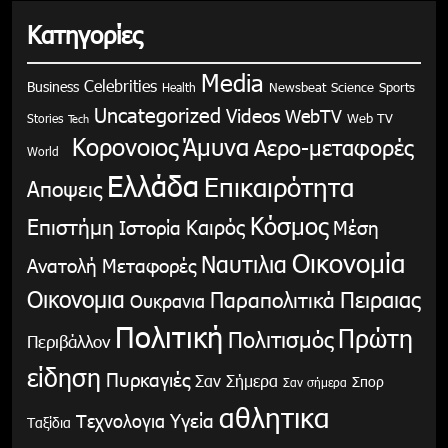
Κατηγορίες
Media
Celebrities
Business
Health
Newsbeat
Science
Sports
Uncategorized
Videos
WebTV
Stories
Web TV
Tech
Κορονοιος
Άμυνα
Αερο-μεταφορές
World
Ελλάδα
Επικαιρότητα
Αποψεις
Κόσμος
Επιστήμη
Καιρός
Ιστορία
Μέση
Οικονομία
Ναυτιλια
Ανατολή
Μεταφορές
Οικονομια
Παραπολιτικά
Πειραιας
Ουκρανια
Πολιτική
Πρώτη
Πολιτισμός
Περιβάλλον
είδηση
Πυρκαγιές
Σαν Σήμερα
Σπορ
Σαν σήμερα
αθλητικα
Υγεία
Τεχνολογια
Ταξίδια