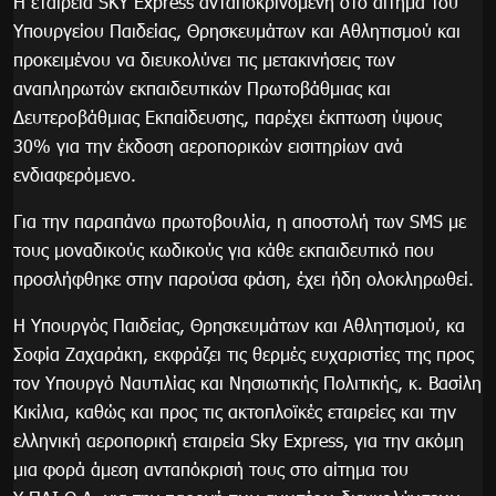
H εταιρεία SKY Express ανταποκρινόμενη στο αίτημα του
Υπουργείου Παιδείας, Θρησκευμάτων και Αθλητισμού και
προκειμένου να διευκολύνει τις μετακινήσεις των
αναπληρωτών εκπαιδευτικών Πρωτοβάθμιας και
Δευτεροβάθμιας Εκπαίδευσης, παρέχει έκπτωση ύψους
30% για την έκδοση αεροπορικών εισιτηρίων ανά
ενδιαφερόμενο.
Για την παραπάνω πρωτοβουλία, η αποστολή των SMS με
τους μοναδικούς κωδικούς για κάθε εκπαιδευτικό που
προσλήφθηκε στην παρούσα φάση, έχει ήδη ολοκληρωθεί.
Η Υπουργός Παιδείας, Θρησκευμάτων και Αθλητισμού, κα
Σοφία Ζαχαράκη, εκφράζει τις θερμές ευχαριστίες της προς
τον Υπουργό Ναυτιλίας και Νησιωτικής Πολιτικής, κ. Βασίλη
Κικίλια, καθώς και προς τις ακτοπλοϊκές εταιρείες και την
ελληνική αεροπορική εταιρεία Sky Express, για την ακόμη
μια φορά άμεση ανταπόκρισή τους στο αίτημα του