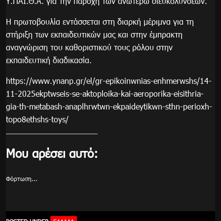
Υ.ΠΑΙ.Θ.Α. για την παροχή των ανωτέρω διευκολύνσεων.
Η πρωτοβουλία εντάσσεται στη διαρκή μέριμνα για τη
στήριξη των εκπαιδευτικών μας και στην έμπρακτη
αναγνώριση του καθοριστικού τους ρόλου στην
εκπαιδευτική διαδικασία.
https://www.ynanp.gr/el/gr-epikoinwnias-enhmerwshs/14-
11-2025ekptwseis-se-aktoploika-kai-aeroporika-eisithria-
gia-th-metabash-anaplhrwtwn-ekpaideytikwn-sthn-perioxh-
topo8ethshs-toys/
Μου αρέσει αυτό:
Φόρτωση...