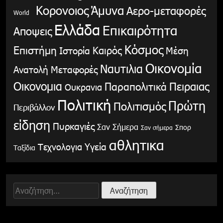
Κορονοιος
Άμυνα
Αερο-μεταφορές
World
Ελλάδα
Επικαιρότητα
Αποψεις
Κόσμος
Επιστήμη
Καιρός
Ιστορία
Μέση
Οικονομία
Ναυτιλια
Ανατολή
Μεταφορές
Οικονομια
Παραπολιτικά
Πειραιας
Ουκρανια
Πολιτική
Πρώτη
Πολιτισμός
Περιβάλλον
είδηση
Πυρκαγιές
Σαν Σήμερα
Σπορ
Σαν σήμερα
αθλητικα
Υγεία
Τεχνολογια
Ταξίδια
Αναζήτηση
για: