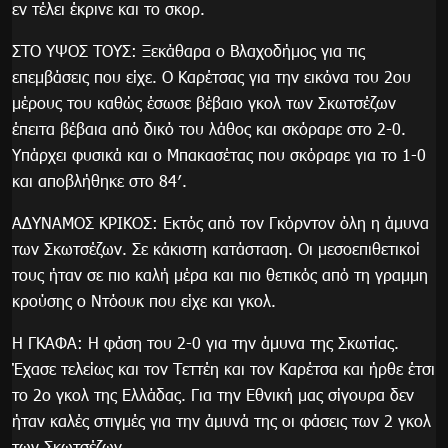
εν τέλει έκρινε και το σκορ.
ΣΤΟ ΥΨΟΣ ΤΟΥΣ: Ξεκάθαρα ο Βλαχοδήμος για τις
επεμβάσεις που είχε. Ο Καρέτσας για την εικόνα του 2ου
μέρους του καθώς έσωσε βέβαιο γκολ των Σκωτσέζων
έπειτα βέβαια από δικό του λάθος και σκόραρε στο 2-0.
Υπάρχει φυσικά και ο Μπακασέτας που σκόραρε για το 1-0
και αποβλήθηκε στο 84′.
ΑΔΥΝΑΜΟΣ ΚΡΙΚΟΣ: Εκτός από τον Γκόρντον όλη η άμυνα
των Σκωτσέζων. Σε κάκιστη κατάσταση. Οι μεσοεπιθετικοί
τους ήταν σε πιο καλή μέρα και πιο θετικός από τη γραμμη
κρούσης ο Ντόουκ που είχε και γκολ.
Η ΓΚΑΦΑ: Η φάση του 2-0 για την άμυνα της Σκωτίας.
Έχασε τελείως και τον Τεττέη και τον Καρέτσα και ήρθε έτσι
το 2ο γκολ της Ελλάδας. Για την Εθνική μας σίγουρα δεν
ήταν καλές στιγμές για την άμυνά της οι φάσεις των 2 γκολ
των Σκωτσέζων.