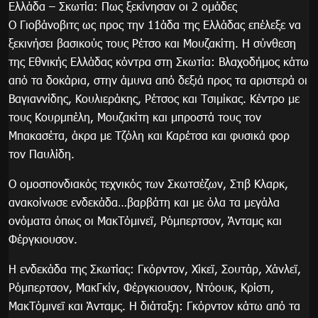
Ελλάδα – Σκωτία: Πως ξεκίνησαν οι 2 ομάδες
Ο Γιοβάνοβιτς ως προς την 11άδα της Ελλάδας επέλεξε να
ξεκινήσει βασικούς τους Ρέτσο και Μουζακίτη. Η σύνθεση
της Εθνικής Ελλάδας κόντρα στη Σκωτία: Βλαχοδήμος κάτω
από τα δοκάρια, στην άμυνα από δεξιά προς τα αριστερά οι
Βαγιαννίδης, Κουλιεράκης, Ρέτσος και Τσιμίκας. Κέντρο με
τους Κουρμπέλη, Μουζακίτη και μπροστά τους τον
Μπακασέτα, άκρα με Τζόλη και Καρέτσα και φυσικά φορ
τον Παυλίδη.
Ο ομοσπονδιακός τεχνικός των Σκωτσέζων, Στιβ Κλαρκ,
ανακοίνωσε ενδεκάδα…βαρβάτη και με όλα τα μεγάλα
ονόματα όπως οι ΜακΤόμινεϊ, Ρόμπερτσον, Άνταμς και
Φέργκιουσον.
Η ενδεκάδα της Σκωτίας: Γκόρντον, Χίκεϊ, Σουτάρ, Χάνλεϊ,
Ρόμπερτσον, ΜακΓκίν, Φέργκιουσον, Ντόουκ, Κρίστι,
ΜακΤόμινεϊ και Άνταμς. Η διάταξη: Γκόρντον κάτω από τα