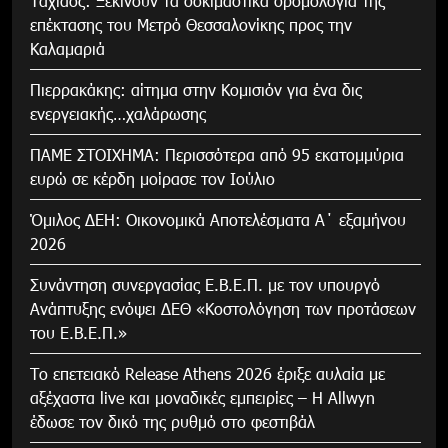
Tαχιάος: Ξεκινούν τα δοκιμαστικά δρομολόγια της
επέκτασης του Μετρό Θεσσαλονίκης προς την
Καλαμαριά
Πιερρακάκης: αίτημα στην Κομισιόν για ένα δις
ενεργειακής…χαλάρωσης
ΠΑΜΕ ΣΤΟΙΧΗΜΑ: Περισσότερα από 95 εκατομμύρια
ευρώ σε κέρδη μοίρασε τον Ιούλιο
Όμιλος ΔΕΗ: Οικονομικά Αποτελέσματα Α΄ εξαμήνου
2026
Συνάντηση συνεργασίας Ε.Β.Ε.Π. με τον υπουργό
Ανάπτυξης ενόψει ΔΕΘ «Κοστολόγηση των προτάσεων
του Ε.Β.Ε.Π.»
Το επετειακό Release Athens 2026 έριξε αυλαία με
αξέχαστα live και μοναδικές εμπειρίες – Η Allwyn
έδωσε τον δικό της ρυθμό στο φεστιβάλ