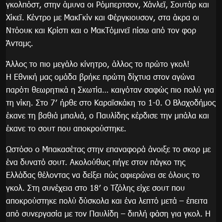
γκολπόστ, στην άμυνα οι Ρόμπερτσον, Χάνλεϊ, Σουτάρ και
Χίκεϊ. Κέντρο με ΜακΓκίν και Φέργκιουσον, στα άκρα οι
Ντόουκ και Κρίστι και ο ΜακΤόμινεϊ πίσω από τον φορ
Άνταμς.
Άλλος το πιο μεγάλο κίνητρο, άλλος το πρώτο γκολ!
Η Εθνική μας ομάδα βρήκε πρώτη δίχτυα στον αγώνα
παρότι θεωρητικά η Σκωτία… καιγόταν σαφώς πιο πολύ για
τη νίκη. Στο 7′ ήρθε στο Καραϊσκάκη το 1-0. Ο Βλαχοδήμος
έκανε τη βαθιά μπαλιά, ο Παυλίδης κέρδισε την μπάλα και
έκανε το σουτ που αποκρούστηκε.
Ωστόσο ο Μπακασέτας στην επαναφορά άνοιξε το σκορ με
ένα δυνατό σουτ. Ακολούθως πήγε στον πάγκο της
Ελλάδας θέλοντας να δείξει πώς αφιερώνει σε όλους το
γκολ. Στη συνέχεια στο 18′ ο Τζόλης είχε σουτ που
αποκρούστηκε πολύ δύσκολα και ένα λεπτό μετά – έπειτα
από συνεργασία με τον Παυλίδη – διπλή φάση για γκολ. Η