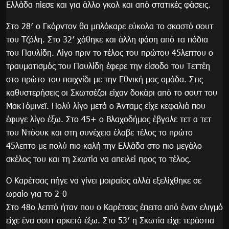
Ελλάδα πίεσε και για άλλο γκολ και από στατικές φάσεις.
Στο 28′ ο Γκόρντον θα μπλόκαρε εύκολα το σκαστό σουτ
του Τζόλη. Στο 32′ χάθηκε και άλλη φάση από τα πόδια
του Παυλίδη. Λίγο πριν το τέλος του πρώτου 45λεπτου ο
τραυματισμός του Παυλίδη έφερε την είσοδο του Τεττέη
στο πρώτο του παιχνίδι με την Εθνική μας ομάδα. Στις
καθυστερήσεις οι Σκωτσέζοι είχαν δοκάρι από το σουτ του
ΜακΤόμινεϊ. Πολύ λίγο μετά ο Άνταμς είχε κεφαλιά που
έφυγε λίγο έξω. Στο 45+ ο Βλαχοδήμος έβγαλε τετ α τετ
του Ντόουκ και στη συνέχεια έλαβε τέλος το πρώτο
45λεπτο με πολύ πιο καλή την Ελλάδα στο πιο μεγάλο
σκέλος του και τη Σκωτία να απειλεί προς το τέλος.
Ο Καρέτσας πήγε να γίνει μοιραίος αλλά εξελίχθηκε σε
ωραίο για το 2-0
Στο 48ο λεπτό ήταν που ο Καρέτσας έπειτα από έναν ελιγμό
είχε ένα σουτ αρκετά έξω. Στο 53′ η Σκωτία είχε τεράστια