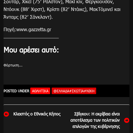
Σουτάρ, Χίκεϊ (75′ Ράλστον), ΜακΓκίν, Φέργκιουσον,
Ντόουκ (88′ Χιρστ), Κρίστι (82′ Ντάικς), ΜακΤόμινεϊ και
Άνταμς (82′ Σάνκλαντ).
Πηγή:www.gazzetta.gr
Μου αρέσει αυτό:
Φόρτωση...
POSTED UNDER
ΑΘΛΗΤΙΚΑ
@ΕΛΛΆΔΑ#ΣΚΩΤΙΑ#ΝΊΚΗ
Πλοήγηση
Κλειστός ο Εθνικός Κήπος
Σβίγκου: Η ακρίβεια είναι
άρθρων
αποτέλεσμα των πολιτικών
επιλογών της κυβέρνησης