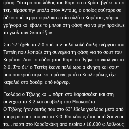
φάση. Ύστερα από λάθος του Καρέτσα ο Κρίστι βγήκε τετ α
τετ, πέρασε την μπάλα στον Άνταμς, ο οποίος σούταρε σε
άδεια από τερματοφύλακα εστία αλλά ο Καρέτσας γύρισε
γρήγορα και έβαλε το μπλοκ στη φάση για να μην προκύψει
το γκολ των Σκωτσέζων.
Στο 57′ ήρθε το 2-0 από την πολύ καλή διπλή ενέργεια του
Τεττέη που έφτιαξε στη συνέχεια τη φάση για το σουτ του
Καρέτσα. Από τα πόδια ρτου Καρέτσα βγήκε το γκολ για το
2-0. Στο 61′ ο Τεττέη έκανε πολύ ωραία κίνηση και σουτ
που αποκρούστηκε και αμέσως μετά ο Κουλιεράκης είχε
κεφαλιά στο δοκάρι από κόρνερ.
Γκολάρα ο Τζόλης και… πάρτι στο Καραϊσκάκη και στη
συνέχεια το 3-2 και αποβολή του Μπακασέτα
Ο Τζόλης ήταν αυτός που στο 63′ έβαλε γκολάρα μετά από
τρομερό σουτ του για το 3-0. Και κάπως έτσι μετά ξεκίνησε
το… πάρτι στο Καραϊσκάκη από περίπου 18.000 φιλάθλους