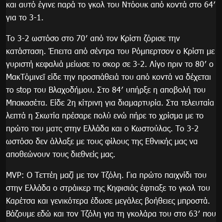
και αυτό έγινε παρά το γκολ του Ντόουκ από κοντά στο 64′
για το 3-1.
Το 3-2 ωστόσο στο 70′ από τον Κρίστι ζόρισε την
κατάσταση. Έπειτα από σέντρα του Ρόμπερτσον ο Κρίστι με
γυριστή κεφαλιά μείωσε το σκορ σε 3-2. Λίγο πριν το 80′ ο
ΜακΤόμινεϊ είδε την προσπάθειά του από κοντά να δέχεται
το stop του Βλαχοδήμου. Στο 84′ υπήρξε η αποβολή του
Μπακασέτα. Είδε 2η κίτρινη για διαμαρτυρία. Στα τελευταία
λεπτά η Σκωτία πρέσαρε πολύ ενώ πήρε το χρίσμα με το
πρώτο του ματς στην Ελλάδα και ο Κωστούλας. Το 3-2
ωστόσο δεν άλλαξε με τους φίλους της Εθνικής μας να
αποθεώνουν τους διεθνείς μας.
MVP: Ο Τεττέη μαζί με τον Τζόλη. Για πρώτο παιχνίδι του
στην Ελλάδα ο στράικερ της Κηφισιάς έφτιαξε το γκολ του
Καρέτσα και γενικότερα έδωσε μεγάλες βοήθειες μπροστά.
Βάζουμε εδώ και τον Τζόλη για τη γκολάρα του στο 63′ που