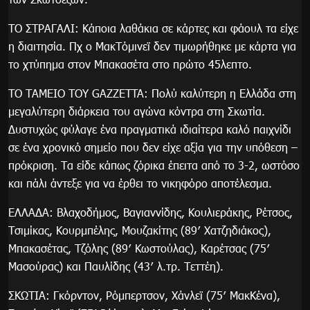
ΤΟ ΣΤΡΑΓΑΛΙ: Κάποια λαθάκια σε κάρτες και φάουλ τα είχε
η διαιτησία. Πχ ο ΜακΤόμινεϊ δεν τιμωρήθηκε με κάρτα για
το χτύπημα στον Μπακασέτα στο πρώτο 45λεπτο.
ΤΟ ΤΑΜΕΙΟ ΤΟΥ GAZZETTA: Πολύ καλύτερη η Ελλάδα στη
μεγαλύτερη διάρκεια του αγώνα κόντρα στη Σκωτία.
Δυστυχώς φύλαγε ένα πραγματικά ιδιαίτερα καλό παιχνίδι
σε ένα χρονικό σημείο που δεν είχε αξία για την υπόθεση –
πρόκριση. Τα είδε κάπως ζόρικα έπειτα από το 3-2, ωστόσο
και πάλι άντεξε για να έρθει το νικηφόρο αποτέλεσμα.
ΕΛΛΑΔΑ: Βλαχοδήμος, Βαγιαννίδης, Κουλιεράκης, Ρέτσος,
Τσιμίκας, Κουρμπέλης, Μουζακίτης (89′ Χατζηδιάκος),
Μπακασέτας, Τζόλης (89′ Κωστούλας), Καρέτσας (75′
Μασούρας) και Παυλίδης (43′ λ.τρ. Τεττέη).
ΣΚΩΤΙΑ: Γκόρντον, Ρόμπερτσον, Χάνλεϊ (75′ ΜακΚένα),