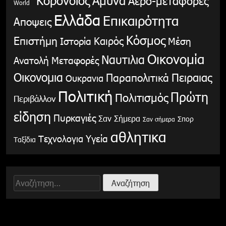
Αερο-μεταφορές
World
Ελλάδα
Επικαιρότητα
Αποψεις
Κόσμος
Επιστήμη
Καιρός
Ιστορία
Μέση
Οικονομία
Ναυτιλια
Ανατολή
Μεταφορές
Οικονομια
Παραπολιτικά
Πειραιας
Ουκρανια
Πολιτική
Πρώτη
Πολιτισμός
Περιβάλλον
είδηση
Πυρκαγιές
Σαν Σήμερα
Σπορ
Σαν σήμερα
αθλητικα
Υγεία
Τεχνολογια
Ταξίδια
Αναζήτηση
για: