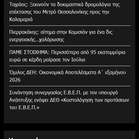
Tαχιάος: Ξεκινούν τα δοκιμαστικά δρομολόγια της
επέκτασης του Μετρό Θεσσαλονίκης προς την
Καλαμαριά
Πιερρακάκης: αίτημα στην Κομισιόν για ένα δις
ενεργειακής…χαλάρωσης
ΠΑΜΕ ΣΤΟΙΧΗΜΑ: Περισσότερα από 95 εκατομμύρια
ευρώ σε κέρδη μοίρασε τον Ιούλιο
Όμιλος ΔΕΗ: Οικονομικά Αποτελέσματα Α΄ εξαμήνου
2026
Συνάντηση συνεργασίας Ε.Β.Ε.Π. με τον υπουργό
Ανάπτυξης ενόψει ΔΕΘ «Κοστολόγηση των προτάσεων
του Ε.Β.Ε.Π.»