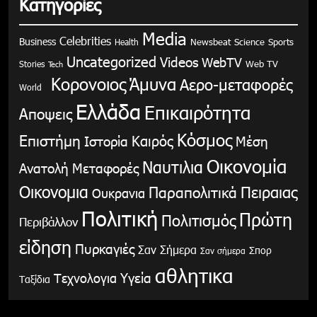
Κατηγορίες
Media
Celebrities
Business
Health
Newsbeat
Science
Sports
Uncategorized
Videos
WebTV
Stories
Web TV
Tech
Κορονοιος
Άμυνα
Αερο-μεταφορές
World
Ελλάδα
Επικαιρότητα
Αποψεις
Κόσμος
Επιστήμη
Καιρός
Ιστορία
Μέση
Οικονομία
Ναυτιλια
Ανατολή
Μεταφορές
Οικονομια
Παραπολιτικά
Πειραιας
Ουκρανια
Πολιτική
Πρώτη
Πολιτισμός
Περιβάλλον
είδηση
Πυρκαγιές
Σαν Σήμερα
Σπορ
Σαν σήμερα
αθλητικα
Υγεία
Τεχνολογια
Ταξίδια