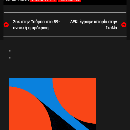
Πλοήγηση
Σοκ στην Τούμπα στο 89-
AEK: έγραψε ιστορία στην
άρθρων
ανοικτή η πρόκριση
Ιταλία
"
"