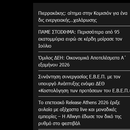
Πιερρακάκης: αίτημα στην Κομισιόν για ένα
δις ενεργειακής…χαλάρωσης
ΠΑΜΕ ΣΤΟΙΧΗΜΑ: Περισσότερα από 95
εκατομμύρια ευρώ σε κέρδη μοίρασε τον
Ιούλιο
Όμιλος ΔΕΗ: Οικονομικά Αποτελέσματα Α΄
εξαμήνου 2026
Συνάντηση συνεργασίας Ε.Β.Ε.Π. με τον
υπουργό Ανάπτυξης ενόψει ΔΕΘ
«Κοστολόγηση των προτάσεων του Ε.Β.Ε.Π.
Το επετειακό Release Athens 2026 έριξε
αυλαία με αξέχαστα live και μοναδικές
εμπειρίες – Η Allwyn έδωσε τον δικό της
ρυθμό στο φεστιβάλ