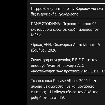
Πιερρακάκης: αίτημα στην Κομισιόν για ένα
δις ενεργειακής…χαλάρωσης
ΠΑΜΕ ΣΤΟΙΧΗΜΑ: Περισσότερα από 95
εκατομμύρια ευρώ σε κέρδη μοίρασε τον
Ιούλιο
Όμιλος ΔΕΗ: Οικονομικά Αποτελέσματα Α΄
εξαμήνου 2026
Συνάντηση συνεργασίας Ε.Β.Ε.Π. με τον
υπουργό Ανάπτυξης ενόψει ΔΕΘ
«Κοστολόγηση των προτάσεων του Ε.Β.Ε.Π.
Το επετειακό Release Athens 2026 έριξε
αυλαία με αξέχαστα live και μοναδικές
εμπειρίες – Η Allwyn έδωσε τον δικό της
ρυθμό στο φεστιβάλ