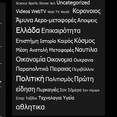
Uncategorized
Science
Sports
Stories
Tech
Κορονοιος
Videos
WebTV
Web TV
World
Άμυνα
Αερο-μεταφορές
Αποψεις
Ελλάδα
Επικαιρότητα
Κόσμος
Επιστήμη
Καιρός
Ιστορία
Ναυτιλια
Μέση Ανατολή
Μεταφορές
Οικονομία
Οικονομια
Ουκρανια
Παραπολιτικά
Πειραιας
Περιβάλλον
Πολιτική
Πρώτη
Πολιτισμός
»
είδηση
Πυρκαγιές
Σαν Σήμερα
Σαν σήμερα
Υγεία
Τεχνολογια
Σπορ
Ταξίδια
αθλητικα