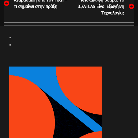
άρθρων
τι σημαίνει στην πράξη
3I/ATLAS Είναι Εξωγήινη
Τεχνολογία;
"
"