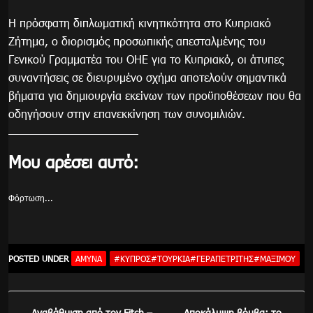
Η πρόσφατη διπλωματική κινητικότητα στο Κυπριακό
Ζήτημα, ο διορισμός προσωπικής απεσταλμένης του
Γενικού Γραμματέα του ΟΗΕ για το Κυπριακό, οι άτυπες
συναντήσεις σε διευρυμένο σχήμα αποτελούν σημαντικά
βήματα για δημιουργία εκείνων των προϋποθέσεων που θα
οδηγήσουν στην επανεκκίνηση των συνομιλιών.
Μου αρέσει αυτό:
Φόρτωση...
POSTED UNDER
ΆΜΥΝΑ
#ΚΎΠΡΟΣ#ΤΟΥΡΚΊΑ#ΓΕΡΑΠΕΤΡΊΤΗΣ#ΜΑΞΊΜΟΥ
Πλοήγηση
Aναβάθμιση από τον Fitch –
Αποκάλυψη βόμβα: το