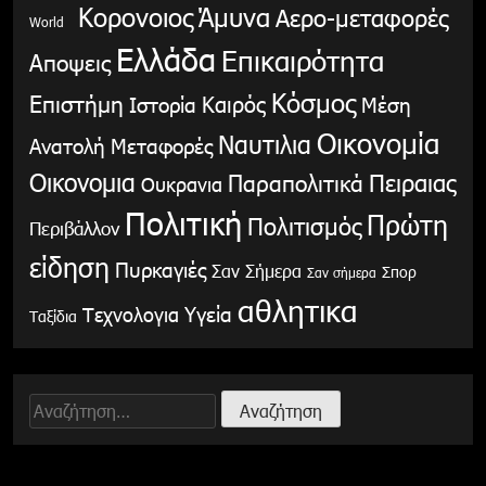
Κορονοιος
Άμυνα
Αερο-μεταφορές
World
Ελλάδα
Επικαιρότητα
Αποψεις
Κόσμος
Επιστήμη
Καιρός
Ιστορία
Μέση
Οικονομία
Ναυτιλια
Ανατολή
Μεταφορές
Οικονομια
Παραπολιτικά
Πειραιας
Ουκρανια
Πολιτική
Πρώτη
Πολιτισμός
Περιβάλλον
είδηση
Πυρκαγιές
Σαν Σήμερα
Σπορ
Σαν σήμερα
αθλητικα
Υγεία
Τεχνολογια
Ταξίδια
Αναζήτηση
για: