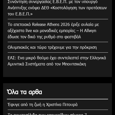
Συνάντηση συνεργασίας Ε.Β.Ε.Π. με τον υπουργό
Ανάπτυξης ενόψει ΔΕΘ «Κοστολόγηση των προτάσεων
του Ε.Β.Ε.Π.»
Το επετειακό Release Athens 2026 έριξε αυλαία με
αξέχαστα live και μοναδικές εμπειρίες – Η Allwyn
έδωσε τον δικό της ρυθμό στο φεστιβάλ
Ολυμπιακός και τώρα τρέχουμε για την πρόκριση
ΕΑΣ: Ενα μικρό θαύμα έχει συντελεστεί στην Ελληνικά
Αμυντικά Συστήματα από τον Μπουτσικάκη
Όλα τα αρθα
Έφυγε από τη ζωή η Χριστίνα Πιτουρά
Τα πρωτοσέλιδα των εφημερίδων σήμερα 7