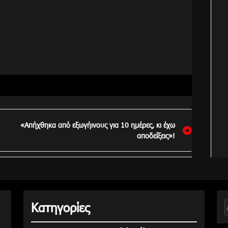
«Απήχθηκα από εξωγήινους για 10 ημέρες, κι έχω
αποδείξεις»!
Κατηγορίες
γ