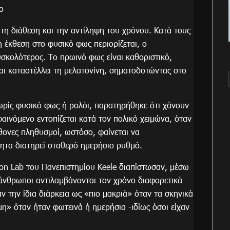
ο
 τη διάθεση και την αντίληψη του χρόνου. Κατά τους
 η έκθεση στο φυσικό φως περιορίζεται, ο
υσκολότερος. Το πρωινό φως είναι καθοριστικό,
αι καταστέλλει τη μελατονίνη, σηματοδοτώντας στο
ωρίς φυσικό φως ή ρολόι, παρατηρήθηκε ότι χάνουν
αινόμενο εντοπίζεται κατά τον πολικό χειμώνα, όταν
χθονες πληθυσμοί, ωστόσο, φαίνεται να
τητα διατηρεί σταθερό ημερήσιο ρυθμό.
ion Lab του Πανεπιστημίου Keele διαπίστωσαν, μέσω
 άνθρωποι αντιλαμβάνονται τον χρόνο διαφορετικά
ν την ίδια διάρκεια ως «πιο μακριά» όταν τα σκηνικά
μη» όταν ήταν φωτεινά ή ημερήσια -ιδίως όσοι είχαν