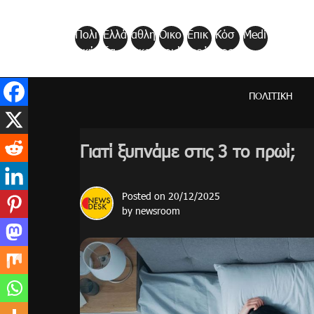
Skip
to
Πολι
Ελλά
αθλη
Οικο
Επικ
Κόσ
Medi
content
τική
δα
τικα
νομί
αιρό
μος
a
α
τητα
ΠΟΛΙΤΙΚΉ
Γιατί ξυπνάμε στις 3 το πρωί;
Posted on
20/12/2025
by
newsroom