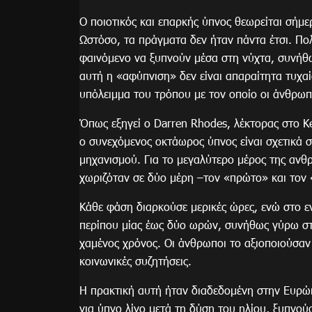
Ο ποιοτικός και επαρκής ύπνος θεωρείται σήμε
Ωστόσο, τα πράγματα δεν ήταν πάντα έτσι. Πολ
φαινόμενο να ξυπνούν μέσα στη νύχτα, συνήθω
αυτή η «αφύπνιση» δεν είναι απαραίτητα τυχαία
υπόλειμμα του τρόπου με τον οποίο οι άνθρωπο
Όπως εξηγεί ο Darren Rhodes, λέκτορας στο Ke
ο συνεχόμενος οκτάωρος ύπνος είναι σχετικά σ
μηχανισμού. Για το μεγαλύτερο μέρος της ανθρ
χωριζόταν σε δύο μέρη –τον «πρώτο» και τον
Κάθε φάση διαρκούσε μερικές ώρες, ενώ στο ε
περίπου μίας έως δύο ωρών, συνήθως γύρω στ
χαμένος χρόνος. Οι άνθρωποι το αξιοποιούσαν
κοινωνικές συζητήσεις.
Η πρακτική αυτή ήταν διαδεδομένη στην Ευρώπ
για ύπνο λίγο μετά τη δύση του ηλίου, ξυπνού