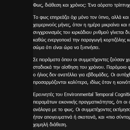
Φως, διάθεση και χρόνος: Ένα αόρατο τρίπτυχ
Το φως επηρεάζει όχι μόνο τον ύπνο, αλλά και
χειμερινούς μήνες, όταν η ημέρα μικραίνει και
συγχρονισμός του κιρκάδιου ρυθμού γίνεται δ
καθώς ενεργοποιεί την παραγωγή κορτιζόλης κ
σώμα ότι είναι ώρα να ξυπνήσει.
Σε πειράματα όπου οι συμμετέχοντες ζούσαν χ
σταδιακά την αίσθηση του χρόνου. Παρόμοιο φ
ο ήλιος δεν ανατέλλει για εβδομάδες. Οι αυτό
προσαρμόζονται καλύτερα, ιδίως όταν η κοινό
Ερευνητές του Environmental Temporal Cognit
πειραμάτων εικονικής πραγματικότητας, ότι οι
ανάλογα με το φως. Οι συμμετέχοντες εκτίμησα
ήταν απογευματινά ή σκοτεινά, και «πιο σύντο
χαμηλή διάθεση.