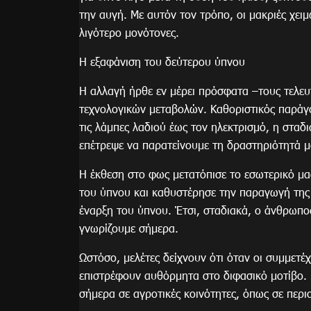
την αυγή. Με αυτόν τον τρόπο, οι μακριές χειμω
λιγότερο μονότονες.
Η εξαφάνιση του δεύτερου ύπνου
Η αλλαγή ήρθε εν μέρει πρόσφατα –τους τελευ
τεχνολογικών μεταβολών. Καθοριστικός παράγ
τις λάμπες λαδιού έως τον ηλεκτρισμό, η στα
επέτρεψε να παρατείνουμε τη δραστηριότητά μ
Η έκθεση στο φως μετατόπισε το εσωτερικό μας
του ύπνου και καθυστέρησε την παραγωγή της 
έναρξη του ύπνου. Έτσι, σταδιακά, ο άνθρωπο
γνωρίζουμε σήμερα.
Ωστόσο, μελέτες δείχνουν ότι όταν οι συμμετέ
επιστρέφουν αυθόρμητα στο διφασικό μοτίβο.
σήμερα σε αγροτικές κοινότητες, όπως σε περ