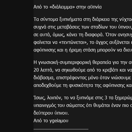
Από το «διάλειμμα» στην αϋπνία
Τα σύντομα ξυπνήματα στη διάρκεια της νύχτα
συχνά στις μεταβάσεις των σταδίων του ύπνου
σε αυτά, όμως, κάνει τη διαφορά. Όταν ανησυ
φαίνεται να «τεντώνεται», το άγχος αυξάνεται
αφύπνισης και η ήρεμη στάση μπορούν να διε
Η γνωσιακή-συμπεριφορική θεραπεία για την α
20 λεπτά, να σηκωθούμε από το κρεβάτι και ν
διάβασμα, επιστρέφοντας μόνο όταν νιώσουμε ν
αποδεχθούμε τη φυσικότητα της αφύπνισης και
Ίσως, λοιπόν, το να ξυπνάμε στις 3 τα ξημερώ
υπαινιγμός του σώματος ότι θυμάται έναν πιο
δεύτερου ύπνου.
Από το ygeiaμου