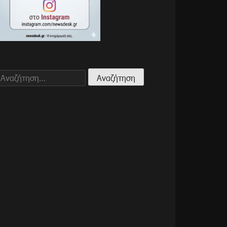
Αναζήτηση
για: