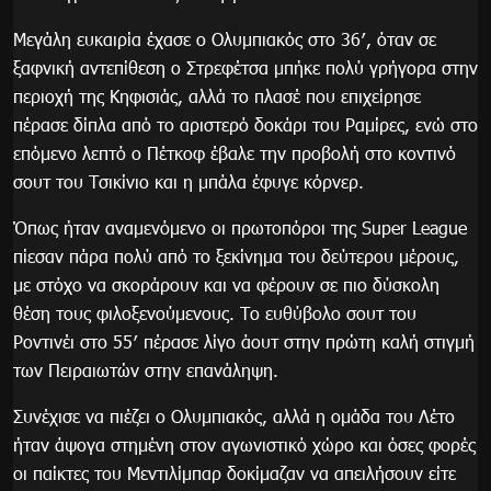
Μεγάλη ευκαιρία έχασε ο Ολυμπιακός στο 36′, όταν σε
ξαφνική αντεπίθεση ο Στρεφέτσα μπήκε πολύ γρήγορα στην
περιοχή της Κηφισιάς, αλλά το πλασέ που επιχείρησε
πέρασε δίπλα από το αριστερό δοκάρι του Ραμίρες, ενώ στο
επόμενο λεπτό ο Πέτκοφ έβαλε την προβολή στο κοντινό
σουτ του Τσικίνιο και η μπάλα έφυγε κόρνερ.
Όπως ήταν αναμενόμενο οι πρωτοπόροι της Super League
πίεσαν πάρα πολύ από το ξεκίνημα του δεύτερου μέρους,
με στόχο να σκοράρουν και να φέρουν σε πιο δύσκολη
θέση τους φιλοξενούμενους. Το ευθύβολο σουτ του
Ροντινέι στο 55′ πέρασε λίγο άουτ στην πρώτη καλή στιγμή
των Πειραιωτών στην επανάληψη.
Συνέχισε να πιέζει ο Ολυμπιακός, αλλά η ομάδα του Λέτο
ήταν άψογα στημένη στον αγωνιστικό χώρο και όσες φορές
οι παίκτες του Μεντιλίμπαρ δοκίμαζαν να απειλήσουν είτε