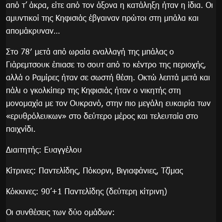
από τ’ άκρα, είτε από τον άξονα η κατάληξη ήταν η ίδια. Οι
αμυντικοί της Κηφισιάς έβγαιναν πρώτοι στη μπάλα και
απομάκρυναν…
Στο 78′ μετά από ωραία εναλλαγή της μπάλας ο
Γιάρεμτσουκ έπιασε το σουτ από το κέντρο της περιοχής,
αλλά ο Ραμίρες ήταν σε σωστή θέση. Οκτώ λεπτά μετά και
πάλι ο γκολκίπερ της Κηφισιάς ήταν ο νικητής στη
μονομαχία με τον Ουκρανό, στην πιο μεγάλη ευκαιρία των
«ερυθρόλευκων» στο δεύτερο μέρος και τελευταία στο
παιχνίδι.
Διαιτητής: Ευαγγέλου
Κίτρινες: Παντελίδης, Πόκορνι, Βιγιαφάνιες, Τζίμας
Κόκκινες: 90’+1 Παντελίδης (δεύτερη κίτρινη)
Οι συνθέσεις των δύο ομάδων: