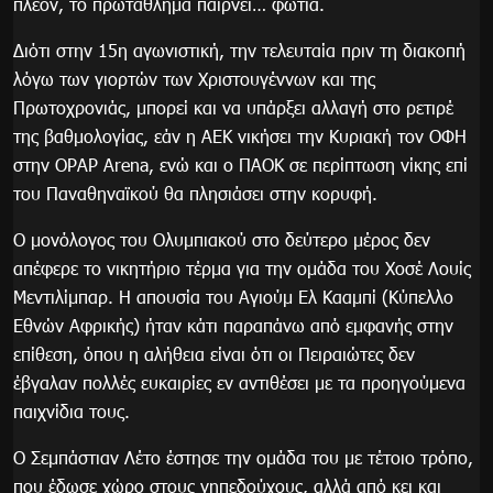
πλέον, το πρωτάθλημα παίρνει… φωτιά.
Διότι στην 15η αγωνιστική, την τελευταία πριν τη διακοπή
λόγω των γιορτών των Χριστουγέννων και της
Πρωτοχρονιάς, μπορεί και να υπάρξει αλλαγή στο ρετιρέ
της βαθμολογίας, εάν η ΑΕΚ νικήσει την Κυριακή τον ΟΦΗ
στην OPAP Arena, ενώ και ο ΠΑΟΚ σε περίπτωση νίκης επί
του Παναθηναϊκού θα πλησιάσει στην κορυφή.
Ο μονόλογος του Ολυμπιακού στο δεύτερο μέρος δεν
απέφερε το νικητήριο τέρμα για την ομάδα του Χοσέ Λουίς
Μεντιλίμπαρ. Η απουσία του Αγιούμ Ελ Κααμπί (Κύπελλο
Εθνών Αφρικής) ήταν κάτι παραπάνω από εμφανής στην
επίθεση, όπου η αλήθεια είναι ότι οι Πειραιώτες δεν
έβγαλαν πολλές ευκαιρίες εν αντιθέσει με τα προηγούμενα
παιχνίδια τους.
Ο Σεμπάστιαν Λέτο έστησε την ομάδα του με τέτοιο τρόπο,
που έδωσε χώρο στους γηπεδούχους, αλλά από κει και