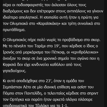
πέρα οι ποδοσφαιριστές του έκλεισαν όλους τους
διαδρόμους και δεν επέτρεψαν στους αντιπάλους να γίνουν
ιδιαίτερα απειλητικοί. Η ισοπαλία αυτή ήταν η πρώτη για
τον Ολυμπιακό στο «Καραϊσκάκη» και τρίτη συνολικά στο
πρωτάθλημα.
Ο Ολυμπιακός πήρε πολύ νωρίς το προβάδισμα στο σκορ.
Με το πέναλτι του Ταρέμι στο 19′, που κέρδισε ο ίδιος ο
Ιρανός από μαρκάρισμα του Πέτκοφ, οι «ερυθρόλευκοι»
άνοιξαν το σκορ σε ένα χρονικό σημείο του αγώνα που η
Κηφισιά δεν είχε κινδυνεύει καθόλου από τους
γηπεδούχους.
Κι αυτό αποδείχθηκε στο 23′, όταν η ομάδα του
Σεμπάστιαν Λέτο σε μία ιδανική επίθεση και ασίστ του
Πόμπο στον Παντελίδη, ο τελευταίος κέρδισε στο σπριντ
τον Ορτέγκα και παρότι ήταν αρκετά πλάγια πλάσαρε
υποδειγματικά τον Τζολάκη για το 1-1.