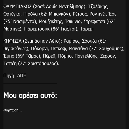
ΟΛΥΜΠΙΑΚΟΣ (Χοσέ Λουίς Μεντιλίμπαρ): Τζολάκης,
Ορτέγκα, Πιρόλα (62′ Μπιανκόν), Ρέτσος, Ροντινέι, Έσε
(75′ Νασιμέντο), Μουζακίτης, Τσικίνιο, Στρεφέτσα (62′
Μάρτινς), Γιάρεμτσουκ (86′ Γιαζίτσι), Ταρέμι
ΚΗΦΙΣΙΑ (Σεμπάστιαν Λέτο): Ραμίρες, Σόουζα (61′
Βιγιαφάνιες), Πόκορνι, Πέτκοφ, Μαϊντάνα (77′ Χουχούμης),
Έμπο (69′ Τζίμας), Πέρεθ, Πόμπο, Παντελίδης, Ζέρσον,
Τεττέη (77′ Χριστόπουλος).
Πηγή: ΑΠΕ
Μου αρέσει αυτό:
Φόρτωση...