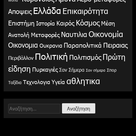
Ελλάδα
Επικαιρότητα
Αποψεις
Κόσμος
Επιστήμη
Καιρός
Ιστορία
Μέση
Οικονομία
Ναυτιλια
Ανατολή
Μεταφορές
Οικονομια
Παραπολιτικά
Πειραιας
Ουκρανια
Πολιτική
Πρώτη
Πολιτισμός
Περιβάλλον
είδηση
Πυρκαγιές
Σαν Σήμερα
Σπορ
Σαν σήμερα
αθλητικα
Υγεία
Τεχνολογια
Ταξίδια
Αναζήτηση
για: