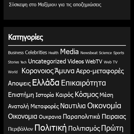
Σύσκεψη στο Μαξίμιου για τις αποζημιώσεις
Κατηγορίες
Media
Celebrities
Business
Health
Newsbeat
Science
Sports
Uncategorized
Videos
WebTV
Stories
Web TV
Tech
Κορονοιος
Άμυνα
Αερο-μεταφορές
World
Ελλάδα
Επικαιρότητα
Αποψεις
Κόσμος
Επιστήμη
Καιρός
Ιστορία
Μέση
Οικονομία
Ναυτιλια
Ανατολή
Μεταφορές
Οικονομια
Παραπολιτικά
Πειραιας
Ουκρανια
Πολιτική
Πρώτη
Πολιτισμός
Περιβάλλον