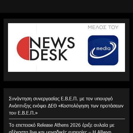
Συνάντηση συνεργασίας Ε.Β.Ε.Π. με τον υπουργό
Ανάπτυξης ενόψει ΔΕΘ «Κοστολόγηση των προτάσεων
του Ε.Β.Ε.Π.»
Το επετειακό Release Athens 2026 έριξε αυλαία με
αξέχαστα live και μοναδικές εμπειρίες – Η Allwyn