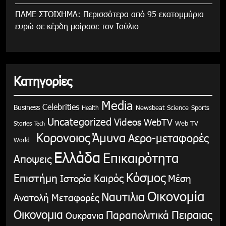
ΠΑΜΕ ΣΤΟΙΧΗΜΑ: Περισσότερα από 95 εκατομμύρια
ευρώ σε κέρδη μοίρασε τον Ιούλιο
Κατηγορίες
Media
Celebrities
Business
Health
Newsbeat
Science
Sports
Uncategorized
Videos
WebTV
Stories
Web TV
Tech
Κορονοιος
Άμυνα
Αερο-μεταφορές
World
Ελλάδα
Επικαιρότητα
Αποψεις
Κόσμος
Επιστήμη
Καιρός
Ιστορία
Μέση
Οικονομία
Ναυτιλια
Ανατολή
Μεταφορές
Οικονομια
Παραπολιτικά
Πειραιας
Ουκρανια