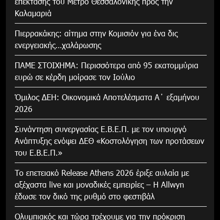
επέκτασης του Μετρό Θεσσαλονίκης προς την
Καλαμαριά
Πιερρακάκης: αίτημα στην Κομισιόν για ένα δις
ενεργειακής…χαλάρωσης
ΠΑΜΕ ΣΤΟΙΧΗΜΑ: Περισσότερα από 95 εκατομμύρια
ευρώ σε κέρδη μοίρασε τον Ιούλιο
Όμιλος ΔΕΗ: Οικονομικά Αποτελέσματα Α΄ εξαμήνου
2026
Συνάντηση συνεργασίας Ε.Β.Ε.Π. με τον υπουργό
Ανάπτυξης ενόψει ΔΕΘ «Κοστολόγηση των προτάσεων
του Ε.Β.Ε.Π.»
Το επετειακό Release Athens 2026 έριξε αυλαία με
αξέχαστα live και μοναδικές εμπειρίες – Η Allwyn
έδωσε τον δικό της ρυθμό στο φεστιβάλ
Ολυμπιακός και τώρα τρέχουμε για την πρόκριση