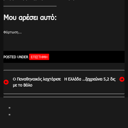
Μου αρέσει αυτό:
Φόρτωση...
POSTED UNDER
ΕΠΙΣΤΉΜΗ
Πλοήγηση
Ο Παναθηναικός λαχτάρισε
Η Ελλάδα …ξεχρεώνει 5,2 δις
άρθρων
με το Βόλο
"
"