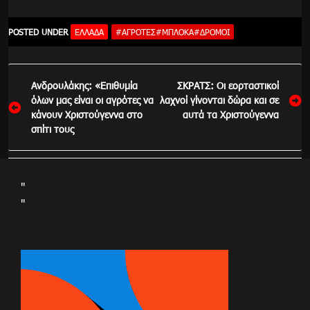
POSTED UNDER
ΕΛΛΆΔΑ
#ΑΓΡΌΤΕΣ#ΜΠΛΌΚΑ#ΔΡΌΜΟΙ
Πλοήγηση
Ανδρουλάκης: «Επιθυμία
ΣΚΡΑΤΣ: Οι εορταστικοί
άρθρων
όλων μας είναι οι αγρότες να
λαχνοί γίνονται δώρα και σε
κάνουν Χριστούγεννα στο
αυτά τα Χριστούγεννα
σπίτι τους
"
"