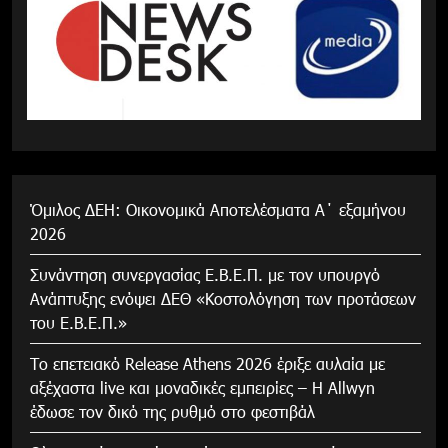
Όμιλος ΔΕΗ: Οικονομικά Αποτελέσματα Α΄ εξαμήνου
2026
Συνάντηση συνεργασίας Ε.Β.Ε.Π. με τον υπουργό
Ανάπτυξης ενόψει ΔΕΘ «Κοστολόγηση των προτάσεων
του Ε.Β.Ε.Π.»
Το επετειακό Release Athens 2026 έριξε αυλαία με
αξέχαστα live και μοναδικές εμπειρίες – Η Allwyn
έδωσε τον δικό της ρυθμό στο φεστιβάλ