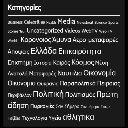
Κατηγορίες
Media
Celebrities
Business
Health
Newsbeat
Science
Sports
Uncategorized
Videos
WebTV
Stories
Web TV
Tech
Κορονοιος
Άμυνα
Αερο-μεταφορές
World
Ελλάδα
Επικαιρότητα
Αποψεις
Κόσμος
Επιστήμη
Καιρός
Ιστορία
Μέση
Οικονομία
Ναυτιλια
Ανατολή
Μεταφορές
Οικονομια
Παραπολιτικά
Πειραιας
Ουκρανια
Πολιτική
Πρώτη
Πολιτισμός
Περιβάλλον
είδηση
Πυρκαγιές
Σαν Σήμερα
Σπορ
Σαν σήμερα
αθλητικα
Υγεία
Τεχνολογια
Ταξίδια