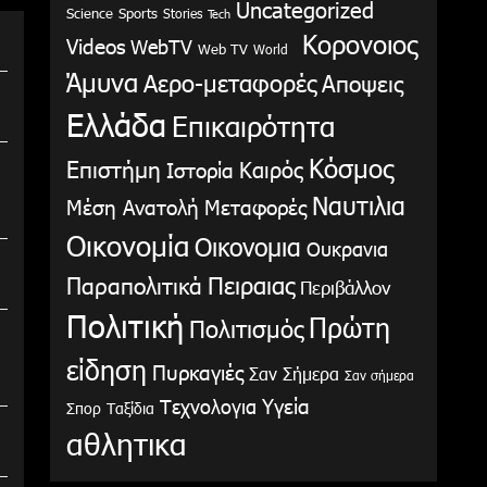
Uncategorized
Science
Sports
Stories
Tech
Κορονοιος
Videos
WebTV
Web TV
World
Άμυνα
Αερο-μεταφορές
Αποψεις
Ελλάδα
Επικαιρότητα
Κόσμος
Επιστήμη
Καιρός
Ιστορία
Ναυτιλια
Μέση Ανατολή
Μεταφορές
Οικονομία
Οικονομια
Ουκρανια
Παραπολιτικά
Πειραιας
Περιβάλλον
Πολιτική
Πρώτη
Πολιτισμός
είδηση
Πυρκαγιές
Σαν Σήμερα
Σαν σήμερα
Υγεία
Τεχνολογια
Σπορ
Ταξίδια
αθλητικα