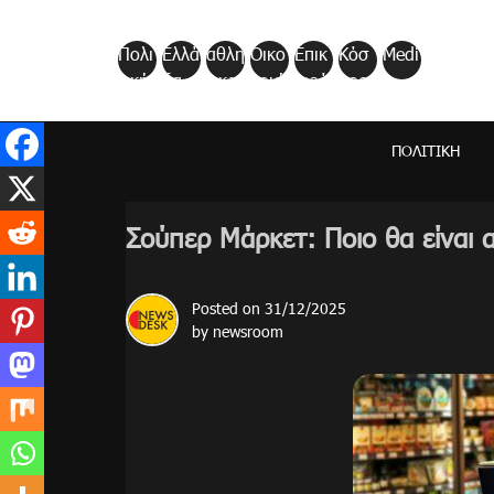
Skip
to
Πολι
Ελλά
αθλη
Οικο
Επικ
Κόσ
Medi
content
τική
δα
τικα
νομί
αιρό
μος
a
α
τητα
ΠΟΛΙΤΙΚΉ
Σούπερ Μάρκετ: Ποιο θα είναι α
Posted on
31/12/2025
by
newsroom