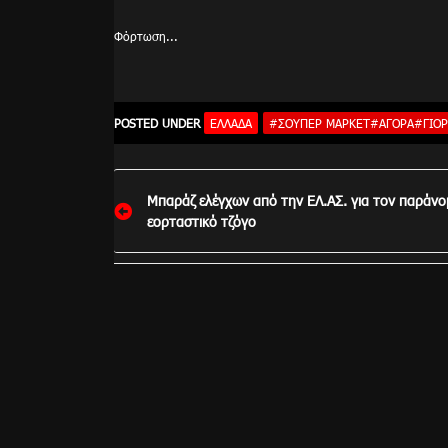
Φόρτωση...
POSTED UNDER
ΕΛΛΆΔΑ
#ΣΟΥΠΕΡ ΜΑΡΚΕΤ#ΑΓΟΡΆ#ΓΙΟΡ
Πλοήγηση
Μπαράζ ελέγχων από την ΕΛ.ΑΣ. για τον παράν
άρθρων
εορταστικό τζόγο