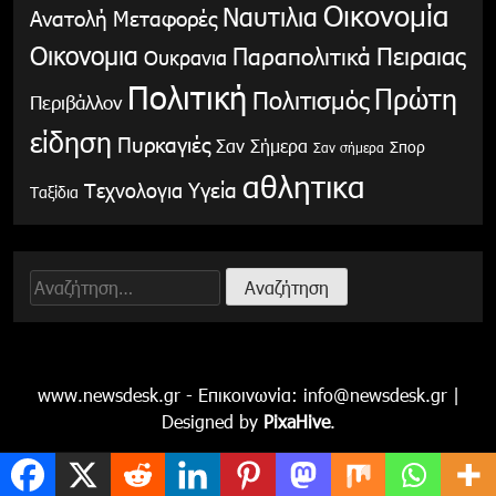
Οικονομία
Ναυτιλια
Ανατολή
Μεταφορές
Οικονομια
Παραπολιτικά
Πειραιας
Ουκρανια
Πολιτική
Πρώτη
Πολιτισμός
Περιβάλλον
είδηση
Πυρκαγιές
Σαν Σήμερα
Σπορ
Σαν σήμερα
αθλητικα
Υγεία
Τεχνολογια
Ταξίδια
Αναζήτηση
για:
www.newsdesk.gr - Επικοινωνία:
info@newsdesk.gr
|
Designed by
PixaHive
.