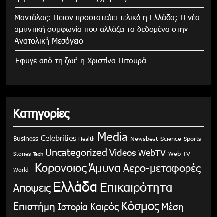
Μαντάλας: Ποιον προστατεύει τελικά η Ελλάδα; Η νέα
αμυντική συμφωνία που αλλάζει τα δεδομένα στην
Ανατολική Μεσόγειο
Έφυγε από τη ζωή η Χριστίνα Πιτουρά
Κατηγορίες
Media
Celebrities
Business
Health
Newsbeat
Science
Sports
Uncategorized
Videos
WebTV
Stories
Web TV
Tech
Κορονοιος
Άμυνα
Αερο-μεταφορές
World
Ελλάδα
Επικαιρότητα
Αποψεις
Κόσμος
Επιστήμη
Καιρός
Ιστορία
Μέση