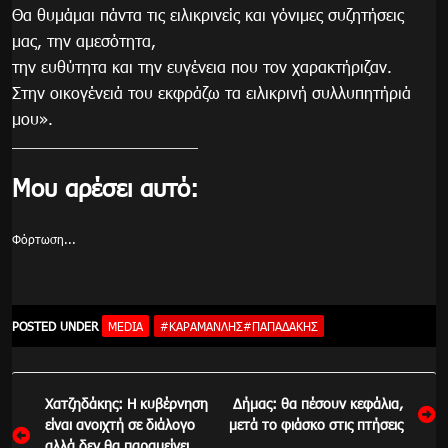
Θα θυμάμαι πάντα τις ειλικρινείς και γόνιμες συζητήσεις
μας, την αμεσότητα,
την ευθύτητα και την ευγένεια που τον χαρακτήριζαν.
Στην οικογένειά του εκφράζω τα ειλικρινή συλλυπητήριά
μου».
Μου αρέσει αυτό:
Φόρτωση...
POSTED UNDER
MEDIA
#ΚΑΡΑΜΑΝΛΉΣ#ΠΑΠΑΔΆΚΗΣ
Πλοήγηση
Χατζηδάκης: Η κυβέρνηση
Δήμας: θα πέσουν κεφάλια,
άρθρων
είναι ανοιχτή σε διάλογο
μετά το φιάσκο στις πτήσεις
αλλά δεν θα παραμείνει