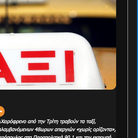
m
Χειρόφρενο από την Τρίτη τραβούν τα ταξί,
αλαμβανόμενων 48ωρων απεργιών «χωρίς ορίζοντα»,
ερόπουλος στα Παραπολιτικά 90,1 και την εκπομπή