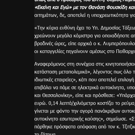
«Εκείνη και Εγώ» με τον Θανάση Φουσκίδη και
αιτημάτων, δε, αποτελεί η υποχρεωτικότητα γ
«Την κύρια ευθύνη έχει το Υπ. Δημοσίας Τάξεω
χρεώνουν μεγάλα κόμιστρα για οποιαδήποτε απ
βραδινές ώρες, είπε αρχικά ο κ. Λυμπερόπουλο
οι καταγγελίες πηγαίνουν αμέσως στο Πειθαρχ
Αναφερόμενος στη συνέχεια στις κινητοποιήσει
κατάσταση μεταπολεμικά», λέγοντας πως όλο τ
ιδιωτικές εταιρείες», κάτι που αποτελεί επιλο
επιβάλει να πάμε σε ηλεκτρικά αυτοκίνητα, υ
και Θεσσαλονίκη», είπε και πρόσθεσε: «Υπάρχο
ευρώ. 0,14 λεπτά/χιλιόμετρο κοστίζει το ρεύμα,
γίνεται με φόντο την αγορά πανάκριβων αυτοκ
αυτοκίνητο εσωτερικής καύσης», σημείωσε. «Στ
πάρθηκε πρόσφατα απόφαση από τον κ. Τζιτζι
το ζήτημα.