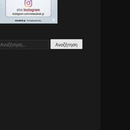
Αναζήτηση
για: