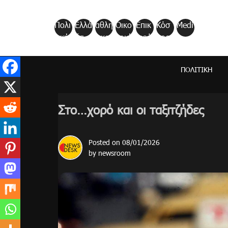
Skip
to
Πολι
Ελλά
αθλη
Οικο
Επικ
Κόσ
Medi
content
τική
δα
τικα
νομί
αιρό
μος
a
α
τητα
ΠΟΛΙΤΙΚΉ
Στο…χορό και οι ταξιτζήδες
Posted on
08/01/2026
by
newsroom