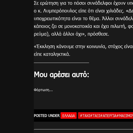
Σε ερώτηση για το πόσοι συνάδελφοι έχουν υ
ο κ. Λυμπερόπουλος είπε ότι είναι χιλιάδες. «Δε
υποχρεωτικότητα είναι το θέμα. Άλλοι συνάδελ
κάποιος ζει σε μονοκατοικία και έχει πιλωτή, φ
ρεύμα), αλλά άλλοι όχι», πρόσθεσε.
«Έκκληση κάνουμε στην κοινωνία, στόχος είναι
είπε καταληκτικά.
Μου αρέσει αυτό:
Φόρτωση...
POSTED UNDER
ΕΛΛΆΔΑ
#TAXI#ΤΑΞΙ#ΑΠΕΡΓΙΑ#ΜΑΞΙΜΟ