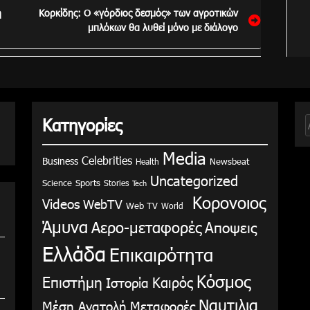
η
Κορκίδης: Ο «γόρδιος δεσμός» των αγροτικών
μπλόκων θα λυθεί μόνο με διάλογο
Κατηγορίες
γ
Media
Celebrities
Business
Health
Newsbeat
Uncategorized
Science
Sports
Stories
Tech
Κορονοιος
Videos
WebTV
Web TV
World
Άμυνα
Αερο-μεταφορές
Αποψεις
Ελλάδα
Επικαιρότητα
Κόσμος
Επιστήμη
Καιρός
Ιστορία
Ναυτιλια
Μέση Ανατολή
Μεταφορές