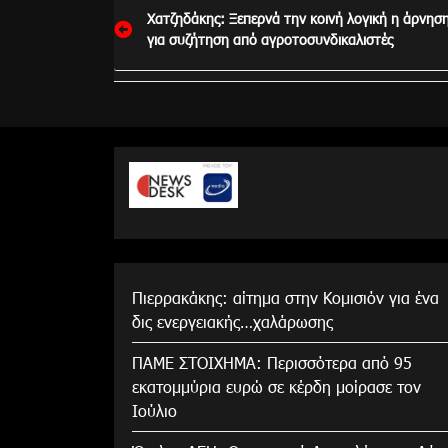
Πλοήγηση
Χατζηδάκης: Ξεπερνά την κοινή λογική η άρνησ
άρθρων
για συζήτηση από αγροτοσυνδικαλιστές
Πιερρακάκης: αίτημα στην Κομισιόν για ένα
δις ενεργειακής…χαλάρωσης
ΠΑΜΕ ΣΤΟΙΧΗΜΑ: Περισσότερα από 95
εκατομμύρια ευρώ σε κέρδη μοίρασε τον
Ιούλιο