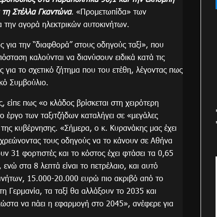
 τη Στέλλα Γκαντώνα
. «Προμετωπίδα» των
ια την αγορά ηλεκτρικών αυτοκινήτων.
ς για την “διαφθορά” στους οδηγούς ταξί», που
όσταση καλούνται να διανύσουν ειδικά κατά τις
ς για το σχετικό ζήτημα που του ετέθη, λέγοντας πως
ικό Συμβούλιο.
ς, είπε πως «ο κλάδος βρίσκεται στη χειρότερη
ο έργο των ταξιτζήδων καταλήγει σε «μεγάλες
γή της κυβέρνησης. «Σήμερα, ο κ. Κυρανάκης μας έχει
ποχρεώνοντας τους οδηγούς να το κάνουν σε Αθήνα
υν 31 φορτιστές και το κόστος έχει φτάσει τα 0,65
 ενώ στα 8 λεπτά είναι το πετρέλαιο, και αυτό
ινήτων, 15.000-20.000 ευρώ πιο ακριβό από το
η Γερμανία, τα ταξί θα αλλάξουν το 2035 και
κώστα να πάει η εφαρμογή στο 2045», ανέφερε για