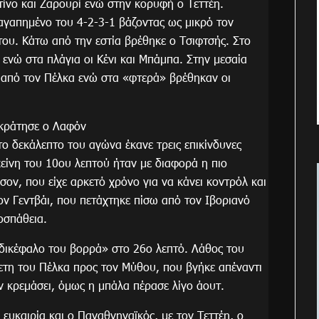
τίνο και Ζαρουρί ενώ στην κορυφή ο Τεττέη.
αγαπημένο του 4-2-3-1 βάζοντας ως μικρό τον
ου. Κάτω από την εστία βρέθηκε ο Τσιφτσής. Στο
 ενώ στα πλάγια οι Κένι και Μπάμπα. Στην μεσαία
 από τον Πέλκα ενώ στα «φτερά» βρέθηκαν οι
 κράτησε ο Λαφόν
ο δεκάλεπτο του αγώνα έκανε τρεις επικίνδυνες
κείνη του 10ου λεπτού ήταν με διαφορά η πιο
ισον, που είχε αρκετό χρόνο για να κάνει κοντρόλ και
τον Γεντβάι, που πετάχτηκε πίσω από τον Ιβοριανό
οσπάθεια.
 «δικέφαλο του βορρά» στο 26ο λεπτό. Λάθος του
ετη του Πέλκα προς τον Μύθου, που βγήκε απέναντι
ν κρεμάσει, όμως η μπάλα πέρασε λίγο άουτ.
ευκαιρία και ο Παναθνηναϊκός, με τον Τεττέη, ο