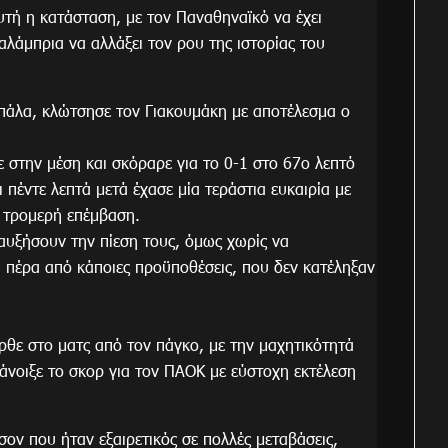
αυτή η κατάσταση, με τον Παναθηναϊκό να έχει
αλάμπρια να αλλάξει τον ρου της ιστορίας του
μπάλα, κλώτσησε τον Γιακουμάκη με αποτέλεσμα ο
 στην μέση και σκόραρε για το 0-1 στο 67ο λεπτό
πέντε λεπτά μετά έχασε μία τεράστια ευκαιρία με
ε τρομερή επέμβαση.
αυξήσουν την πίεση τους, όμως χωρίς να
πέρα από κάποιες προϋποθέσεις, που δεν κατέληξαν
ε στο ματς από τον πάγκο, με την μαχητικότητά
 άνοιξε το σκορ για τον ΠΑΟΚ με εύστοχη εκτέλεση
ον που ήταν εξαιρετικός σε πολλές μεταβάσεις,