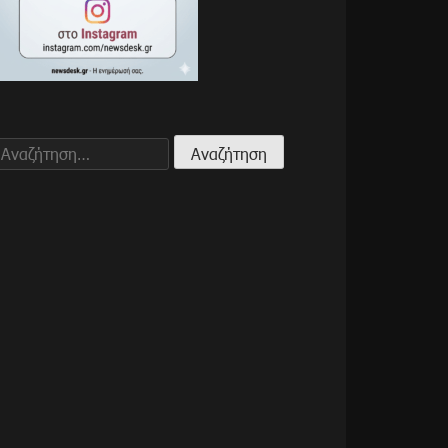
Αναζήτηση
για: