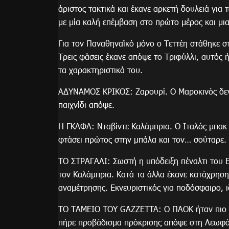
άριστος τακτικά και έκανε αρκετή δουλειά για
με μία καλή επέμβαση στο πρώτο μέρος και μι
Για τον Παναθηναϊκό μόνο ο Τεττέη στάθηκε στ
Τρεις φάσεις έκανε απόψε το Τριφύλλι, αυτός ή
τα χαρακτηριστικά του.
ΑΔΥΝΑΜΟΣ ΚΡΙΚΟΣ: Ζαρουρί. Ο Μαροκινός δεν
παιχνίδι απόψε.
Η ΓΚΑΦΑ: Νταβίντε Καλάμπρια. Ο Ιταλός μπακ 
φτάσει πρώτος στην μπάλα και τον… σούταρε. Α
ΤΟ ΣΤΡΑΓΑΛΙ: Σωστή η υπόδειξη πέναλτι του Ε
τον Καλάμπρια. Κατά τα άλλα έκανε κατάχρηση
αναμέτρησης. Εκνευριστικός για ποδόσφαιρο, ι
ΤΟ ΤΑΜΕΙΟ ΤΟΥ GAZZETTA: Ο ΠΑΟΚ ήταν πιο δη
πήρε προβάδισμα πρόκρισης απόψε στη Λεωφόρ