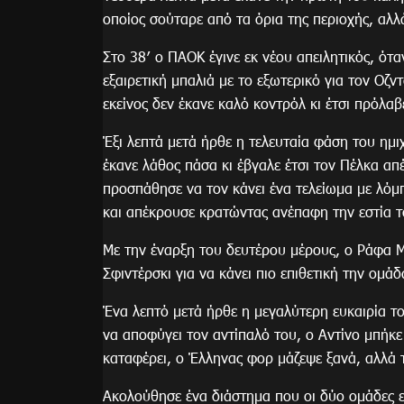
οποίος σούταρε από τα όρια της περιοχής, αλλά
Στο 38′ ο ΠΑΟΚ έγινε εκ νέου απειλητικός, ότα
εξαιρετική μπαλιά με το εξωτερικό για τον Οζ
εκείνος δεν έκανε καλό κοντρόλ κι έτσι πρόλαβ
Έξι λεπτά μετά ήρθε η τελευταία φάση του ημι
έκανε λάθος πάσα κι έβγαλε έτσι τον Πέλκα απ
προσπάθησε να τον κάνει ένα τελείωμα με λόμπ
και απέκρουσε κρατώντας ανέπαφη την εστία 
Με την έναρξη του δευτέρου μέρους, ο Ράφα Μ
Σφιντέρσκι για να κάνει πιο επιθετική την ομάδ
Ένα λεπτό μετά ήρθε η μεγαλύτερη ευκαιρία τ
να αποφύγει τον αντίπαλό του, ο Αντίνο μπήκε
καταφέρει, ο Έλληνας φορ μάζεψε ξανά, αλλά 
Ακολούθησε ένα διάστημα που οι δύο ομάδες 