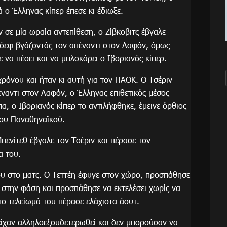
 ο Έλληνας κίπερ έπεσε κι έδιωξε.
ν σε μία ωραία αντεπίθεση, ο Ζίβκοβιτς έβγαλε
ντόεφ βγάζοντάς τον απέναντι στον Λαφόν, όμως
ε να πέσει και να μπλοκάρει ο Ιβοριανός κίπερ.
χρόνου και ήταν κι αυτή για τον ΠΑΟΚ. Ο Τσέριν
έναντι στον Λαφόν, ο Έλληνας επιθετικός μέσος
α, ο Ιβοριανός κίπερ το αντιλήφθηκε, έμεινε όρθιος
του Παναθηναϊκού.
πενίτεθ έβγαλε τον Τσέριν και πέρασε τον
α του.
ου στο ματς. Ο Τεττέη έφυγε στον χώρο, προσπάθησε
 στην φάση και προσπάθησε να εκτελέσει χωρίς να
το τελείωμά του πέρασε ελάχιστα άουτ.
είχαν αλληλοεξουδετερωθεί και δεν μπορούσαν να