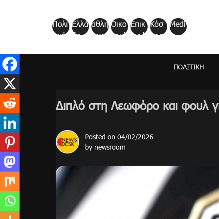
Skip
to
Πολι
Ελλά
αθλη
Οικο
Επικ
Κόσ
Medi
content
τική
δα
τικα
νομί
αιρό
μος
a
α
τητα
ΠΟΛΙΤΙΚΉ
Διπλό στη Λεωφόρο και φουλ γ
Posted on
04/02/2026
by
newsroom