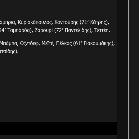
άμπρια, Κυριακόπουλος, Κοντούρης (71′ Κάτρης),
84′ Ταμπόρδα), Ζαρουρί (72′ Παντελίδης), Τεττέη.
 Μπάμπα, Οζντόεφ, Μεϊτέ, Πέλκας (61′ Γιακουμάκης),
ατσίδης).