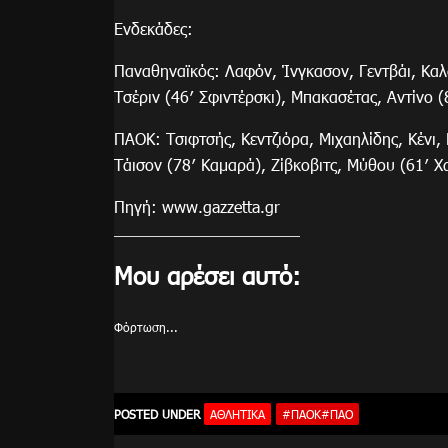
Ενδεκάδες:
Παναθηναϊκός: Λαφόν, Ίνγκασον, Γεντβάι, Καλ
Τσέριν (46′ Σφιντέρσκι), Μπακασέτας, Αντίνο (
ΠΑΟΚ: Τσιφτσής, Κεντζιόρα, Μιχαηλίδης, Κένι,
Τάισον (78′ Καμαρά), Ζίβκοβιτς, Μύθου (61′ Χ
Πηγή: www.gazzetta.gr
Μου αρέσει αυτό:
Φόρτωση...
POSTED UNDER
ΑΘΛΗΤΙΚΑ
#ΠΑΟΚ#ΠΑΟ