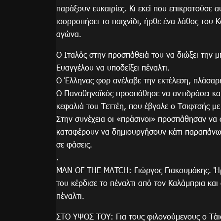
παράξουν ευκαιρίες. Κι εκεί που επικρατούσε 
ισορροπήσει το παιχνίδι, ήρθε ένα λάθος του Κ
αγώνα.
Ο Ιταλός στην προσπάθειά του να διώξει την 
Ευαγγέλου να υποδείξει πέναλτι.
Ο Έλληνας φορ ανέλαβε την εκτέλεση, πλάσαρε
Ο Παναθηναϊκός προσπάθησε να αντιδράσει και 
κεφαλιά του Τεττέη, που έβγαλε ο Τσιφτσής μ
Στην συνέχεια οι «πράσινοι» προσπάθησαν να 
καταφέρουν να δημιουργήσουν κάτι παραπάνω 
σε φάσεις.
.
MAN OF THE MATCH: Γιώργος Γιακουμάκης. Ήρθ
του κέρδισε το πέναλτι από τον Καλάμπρια και
πέναλτι.
ΣΤΟ ΥΨΟΣ ΤΟΥ: Για τους φιλονούμενους ο Τάισ