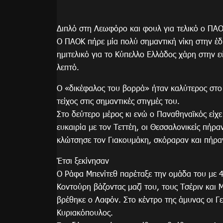
Διπλό στη Λεωφόρο και φουλ για τελικό ο ΠΑ
Ο ΠΑΟΚ πήρε μία πολύ σημαντική νίκη στην έ
ημιτελικό για το Κύπελλο Ελλάδος χάρη στην 
λεπτό.
Ο «δικέφαλος του βορρά» ήταν καλύτερος στο
τείχος στις σημαντικές στιγμές του.
Στο δεύτερο μέρος κι ενώ ο Παναθηναϊκός είχε
ευκαιρία με τον Τεττέη, οι Θεσσαλονικείς πήρ
κλώτσησε τον Γιακουμάκη, σκόραραν και πήραν
Έτσι ξεκίνησαν
Ο Ράφα Μπενίτεθ παρέταξε την ομάδα του με 
Κοντούρη βάζοντας μαζί του, τους Τσέριν και
βρέθηκε ο Λαφόν. Στο κέντρο της άμυνας οι Γε
Κυριακόπουλος.