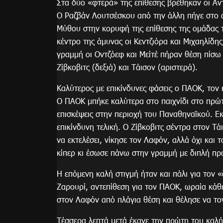
Στα δύο «φτερά» της επίθεσης βρέθηκαν οι Αν
Ο Ραζβάν Λουτσέσκου από την άλλη πήγε στο 
Μύθου στην κορυφή της επίθεσης της ομάδας τ
κέντρο της άμυνας οι Κεντζιόρα και Μιχαηλίδης
γραμμή οι Οντζόεφ και Μείτέ πήραν θέση πίσω
Ζίβκοβιτς (δεξιά) και Τάισον (αριστερά).
Καλύτερος με επικίνδυνες φάσεις ο ΠΑΟΚ, τον
Ο ΠΑΟΚ μπήκε καλύτερα στο παιχνίδι στο πρώτ
επισκέψεις στην περιοχή του Παναθηναϊκού. Ε
επικίνδυνη τελική. Ο Ζίβκοβιτς σέντρα στον Τά
να εκτελέσει, νίκησε τον Λαφόν, αλλά όχι και 
κίπερ κι έσωσε πάνω στην γραμμή με διπλή πρ
Η επόμενη καλή στιγμή ήταν και πάλι για τον
Ζαρουρί, αντεπίθεση για τον ΠΑΟΚ, ωραία κάθ
στον Λαφόν από πλάγια θέση και θέλησε να το
Τέσσερα λεπτά μετά έκανε την πρώτη του καλή 