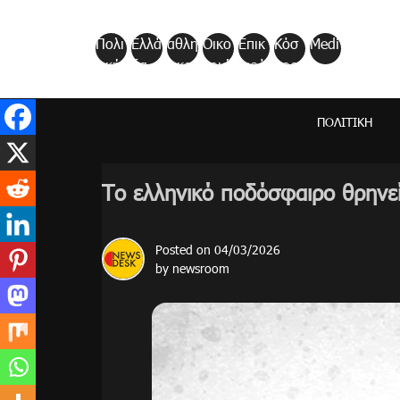
Skip
to
Πολι
Ελλά
αθλη
Οικο
Επικ
Κόσ
Medi
content
τική
δα
τικα
νομί
αιρό
μος
a
α
τητα
ΠΟΛΙΤΙΚΉ
Το ελληνικό ποδόσφαιρο θρηνεί
Posted on
04/03/2026
by
newsroom