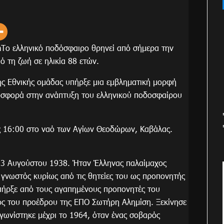
Το ελληνικό ποδόσφαιρο θρηνεί από σήμερα την
ό τη ζωή σε ηλικία 88 ετών.
ς Εθνικής ομάδας υπήρξε μια εμβληματική μορφή
ροσφορά στην ανάπτυξη του ελληνικού ποδοσφαίρου
ις 16:00 στο ναό των Αγίων Θεοδώρων, Καβάλας.
ς 3 Αυγούστου 1938. Ήταν Έλληνας παλαίμαχος
 γνωστός κυρίως από τις θητείες του ως προπονητής
Υπήρξε από τους αγαπημένους προπονητές του
λος του προέδρου της ΕΠΟ Σωτήρη Αλημίση. Ξεκίνησε
γωνίστηκε μέχρι το 1964, όταν ένας σοβαρός