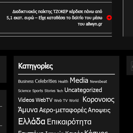
Διαδικτυακός παίκτης ΤΖΟΚΕΡ κέρδισε πάνω από
5,1 εκατ. ευρώ – Είχε καταθέσει το δελτίο του μέσω
του allwyn.gr
Κατηγορίες
γ
Media
Celebrities
Business
Health
Newsbeat
Uncategorized
Science
Sports
Stories
Tech
Κορονοιος
Videos
WebTV
Web TV
World
Άμυνα
Αερο-μεταφορές
Αποψεις
Ελλάδα
Επικαιρότητα
Κόσμος
Επιστήμη
Καιρός