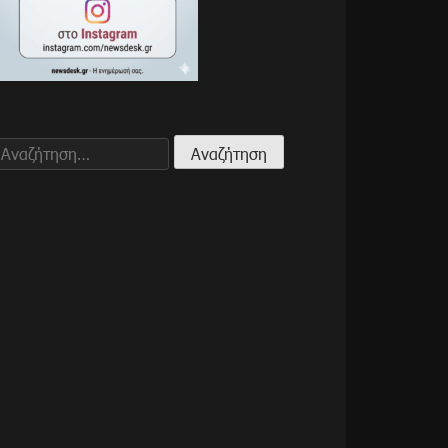
Αναζήτηση
για: