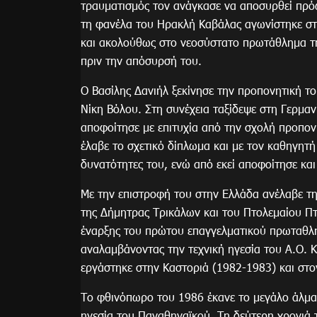
τραυματισμός τον ανάγκασε να αποσυρθεί πρό
τη φανέλα του Ηρακλή Καβάλας αγωνίστηκε στ
και ακολούθως στο νεοσύστατο πρωτάθλημα της
πριν την απόσυρσή του.
Ο Βασίλης Δανιήλ ξεκίνησε την προπονητική τ
Νίκη Βόλου. Στη συνέχεια ταξίδεψε στη Γερμανί
αποφοίτησε με επιτυχία από την σχολή προπο
έλαβε το σχετικό δίπλωμα και με τον καθηγητή 
δυνατότητες του, ενώ από εκεί αποφοίτησε και
Με την επιστροφή του στην Ελλάδα ανέλαβε την
της Δήμητρας Τρικάλων και του Πτολεμαίου Πτο
έναρξης του πρώτου επαγγελματικού πρωταθλή
αναλαμβάνοντας την τεχνική ηγεσία του Α.Ο. Κ
εργάστηκε στην Καστοριά (1982-1983) και στ
Το φθινόπωρο του 1986 έκανε το μεγάλο άλμα
ηγεσία του Παναθηναϊκού. Τη δεύτερη χρονιά 