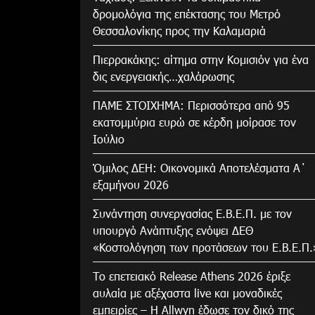
δρομολόγια της επέκτασης του Μετρό
Θεσσαλονίκης προς την Καλαμαριά
Πιερρακάκης: αίτημα στην Κομισιόν για ένα
δις ενεργειακής…χαλάρωσης
ΠΑΜΕ ΣΤΟΙΧΗΜΑ: Περισσότερα από 95
εκατομμύρια ευρώ σε κέρδη μοίρασε τον
Ιούλιο
Όμιλος ΔΕΗ: Οικονομικά Αποτελέσματα Α΄
εξαμήνου 2026
Συνάντηση συνεργασίας Ε.Β.Ε.Π. με τον
υπουργό Ανάπτυξης ενόψει ΔΕΘ
«Κοστολόγηση των προτάσεων του Ε.Β.Ε.Π.
Το επετειακό Release Athens 2026 έριξε
αυλαία με αξέχαστα live και μοναδικές
εμπειρίες – Η Allwyn έδωσε τον δικό της