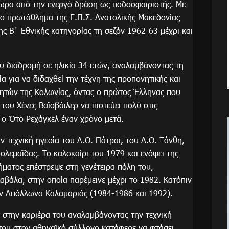
ωρα από την ενεργό δράση ως ποδοσφαιριστής. Με
ο πρωτάθλημα της Ε.Π.Σ. Ανατολικής Μακεδονίας
 Β΄ Εθνικής κατηγορίας τη σεζόν 1962-63 μέχρι και
ου διαδρομή σε ηλικία 34 ετών, αναλαμβάνοντας τη
α για να διδαχθεί την τέχνη της προπονητικής και
νητών της Κολωνίας, όντας ο πρώτος Έλληνας που
του Χένες Βαϊσβάιλερ να πιστεύει πολύ στις
 ο Ότο Ρεχάγκελ έναν χρόνο μετά.
 τεχνική ηγεσία του Α.Ο. Πάτραι, του Α.Ο. Ξάνθη,
λεμαΐδας. Το καλοκαίρι του 1979 και ενόψει της
ματος επέστρεψε στη γενέτειρα πόλη του,
αβάλα, στην οποία παρέμεινε μέχρι το 1982. Κατόπιν
ον Απόλλωνα Καλαμαριάς (1984-1986 και 1992).
 στην καριέρα του αναλαμβάνοντας την τεχνική
του στον αθηναϊκό σύλλογο κατάφερε να φτάσει