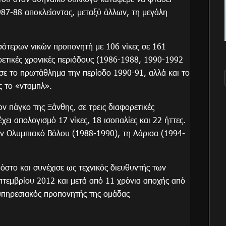
87-88 αποκλείοντας, μεταξύ άλλων, τη μεγάλη
σότερων νικών προπονητή με 106 νίκες σε 161
ρετικές χρονικές περιόδους (1986-1988, 1990-1992
σε το πρωτάθλημα την περίοδο 1990-91, αλλά και το
ς το «νταμπλ».
ον πάγκο της Ξάνθης, σε τρεις διαφορετικές
ει απολογισμό 17 νίκες, 18 ισοπαλίες και 22 ήττες.
τον Ολυμπιακό Βόλου (1988-1990), τη Λάρισα (1994-
όστο και συνέχισε ως τεχνικός διευθυντής των
πτεμβρίου 2012 και μετά από 11 χρόνια αποχής από
υπηρεσιακός προπονητής της ομάδας