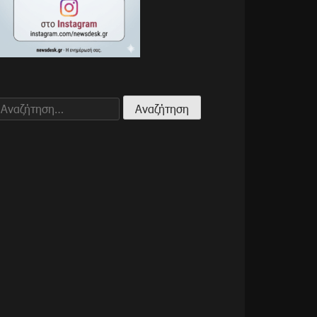
Αναζήτηση
για: