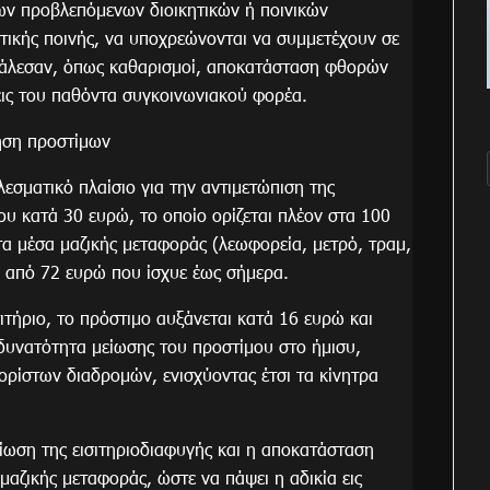
των προβλεπόμενων διοικητικών ή ποινικών
ατικής ποινής, να υποχρεώνονται να συμμετέχουν σε
κάλεσαν, όπως καθαρισμοί, αποκατάσταση φθορών
σεις του παθόντα συγκοινωνιακού φορέα.
ίηση προστίμων
ελεσματικό πλαίσιο για την αντιμετώπιση της
ου κατά 30 ευρώ, το οποίο ορίζεται πλέον στα 100
τα μέσα μαζικής μεταφοράς (λεωφορεία, μετρό, τραμ,
, από 72 ευρώ που ίσχυε έως σήμερα.
σιτήριο, το πρόστιμο αυξάνεται κατά 16 ευρώ και
 δυνατότητα μείωσης του προστίμου στο ήμισυ,
ρίστων διαδρομών, ενισχύοντας έτσι τα κίνητρα
ίωση της εισιτηριοδιαφυγής και η αποκατάσταση
αζικής μεταφοράς, ώστε να πάψει η αδικία εις