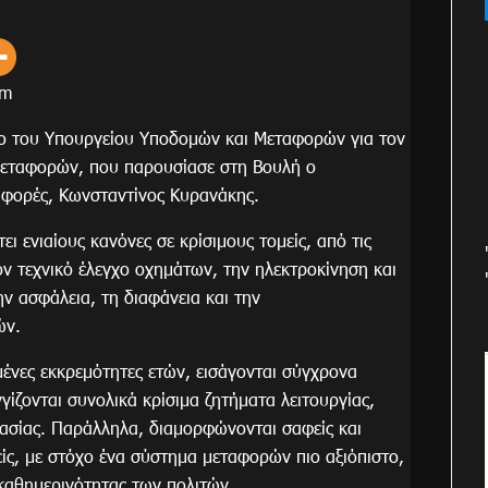
om
ο του Υπουργείου Υποδομών και Μεταφορών για τον
 μεταφορών, που παρουσίασε στη Βουλή ο
αφορές, Κωνσταντίνος Κυρανάκης.
ι ενιαίους κανόνες σε κρίσιμους τομείς, από τις
τον τεχνικό έλεγχο οχημάτων, την ηλεκτροκίνηση και
ην ασφάλεια, τη διαφάνεια και την
ών.
μένες εκκρεμότητες ετών, εισάγονται σύγχρονα
γίζονται συνολικά κρίσιμα ζητήματα λειτουργίας,
τασίας. Παράλληλα, διαμορφώνονται σαφείς και
είς, με στόχο ένα σύστημα μεταφορών πιο αξιόπιστο,
 καθημερινότητας των πολιτών.