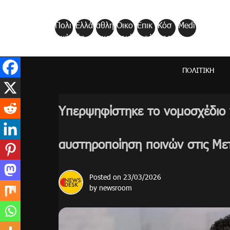
Skip
to
Πολι
Ελλά
αθλη
Οικο
Επικ
Κόσ
Medi
content
τική
δα
τικα
νομί
αιρό
μος
a
α
τητα
ΠΟΛΙΤΙΚΉ
Υπερψηφίστηκε το νομοσχέδιο γ
αυστηροποίηση ποινών στις Με
Posted on
23/03/2026
by
newsroom