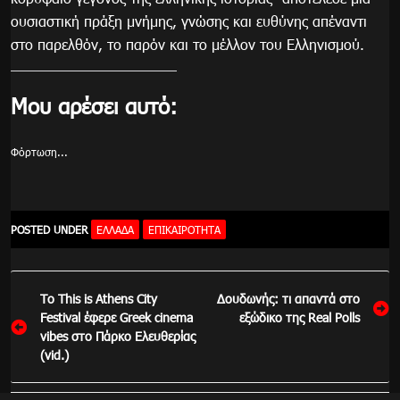
ουσιαστική πράξη μνήμης, γνώσης και ευθύνης απέναντι
στο παρελθόν, το παρόν και το μέλλον του Ελληνισμού.
Μου αρέσει αυτό:
Φόρτωση...
POSTED UNDER
ΕΛΛΆΔΑ
ΕΠΙΚΑΙΡΌΤΗΤΑ
Πλοήγηση
Το This is Athens City
Δουδωνής: τι απαντά στο
άρθρων
Festival έφερε Greek cinema
εξώδικο της Real Polls
vibes στο Πάρκο Ελευθερίας
(vid.)