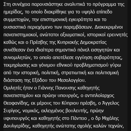
Στη συνέχεια παρουσιάστηκε αναλυτικά το πρόγραμμα της
ημερίδας, το οποίο διακρίθηκε για το υψηλό επίπεδο
συμμετοχών, την επιστημονική εγκυρότητα και το
ουσιαστικό περιεχόμενο των παρεμβάσεων. Διακεκριμένοι
πανεπιστημιακοί, ανώτατοι αξιωματικοί, ιστορικοί ερευνητές
καθώς και ο Πρέσβης της Κυπριακής Δημοκρατίας
συνέθεσαν ένα ιδιαίτερα σημαντικό πάνελ εισηγητών και
συνομιλητών, το οποίο αποτέλεσε εγγύηση σοβαρότητας,
τεκμηρίωσης και γόνιμου εθνικού προβληματισμού γύρω
από την ιστορική, πολιτική, στρατιωτική και πολιτισμική
διάσταση της Εξόδου του Μεσολογγίου.
Ομιλητές ήταν ο Γιάννης Πανουσης καθηγητής
πανεπιστημίου και πρώην υπουργός, ο αντιπλοίαρχος
Θεοφανίδης, εκ μέρους του Κύπριου πρέσβη, ο Άγγελος
Συρίγος, νομικός, εκλεγμένος βουλευτής, πρώην
υφυπουργός και καθηγητής στο Πάντειο , ο δρ Μιχάλης
Δουλγερίδης, καθηγητής ανώτατης σχολής καλών τεχνών,