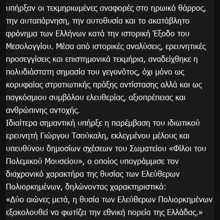
υπήρξαν οι τεκμηριωμένες αναφορές στο ηρωικό θάρρος,
την αυταπάρνηση, την αυτοθυσία και το ακατάβλητο
φρόνημα των Ελλήνων κατά την ιστορική Έξοδο του
Μεσολογγίου. Μέσα από ιστορικές αναλύσεις, ερευνητικές
προσεγγίσεις και επιστημονικά τεκμήρια, αναδείχθηκε η
πολυδιάστατη σημασία του γεγονότος, όχι μόνο ως
κορυφαίας στρατιωτικής πράξης αντίστασης αλλά και ως
παγκόσμιου συμβόλου ελευθερίας, αξιοπρέπειας και
ανθρώπινης αντοχής.
Ιδιαίτερα σημαντική υπήρξε η παρέμβαση του ιδιωτικού
ερευνητή Γιώργου Τσούκαλη, εκλεγμένου μέλους και
υπευθύνου δημοσίων σχέσεων του Σωματείου «Φίλοι του
Πολεμικού Μουσείου», ο οποίος υπογράμμισε τον
διαχρονικό χαρακτήρα της θυσίας των Ελεύθερων
Πολιορκημένων, δηλώνοντας χαρακτηριστικά:
«Δύο αιώνες μετά, η θυσία των Ελεύθερων Πολιορκημένων
εξακολουθεί να φωτίζει την εθνική πορεία της Ελλάδας.»