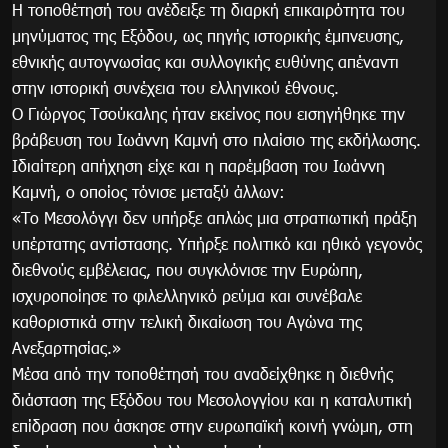
Η τοποθέτησή του ανέδειξε τη διαρκή επικαιρότητα του
μηνύματος της Εξόδου, ως πηγής ιστορικής έμπνευσης,
εθνικής αυτογνωσίας και συλλογικής ευθύνης απέναντι
στην ιστορική συνέχεια του ελληνικού έθνους.
Ο Γιώργος Τσούκαλης ήταν εκείνος που εισηγήθηκε την
βράβευση του Ιωάννη Καμνή στο πλαίσιο της εκδήλωσης.
Ιδιαίτερη απήχηση είχε και η παρέμβαση του Ιωάννη
Καμνή, ο οποίος τόνισε μεταξύ άλλων:
«Το Μεσολόγγι δεν υπήρξε απλώς μια στρατιωτική πράξη
υπέρτατης αντίστασης. Υπήρξε πολιτικό και ηθικό γεγονός
διεθνούς εμβέλειας, που συγκλόνισε την Ευρώπη,
ισχυροποίησε το φιλελληνικό ρεύμα και συνέβαλε
καθοριστικά στην τελική δικαίωση του Αγώνα της
Ανεξαρτησίας.»
Μέσα από την τοποθέτησή του αναδείχθηκε η διεθνής
διάσταση της Εξόδου του Μεσολογγίου και η καταλυτική
επίδραση που άσκησε στην ευρωπαϊκή κοινή γνώμη, στη