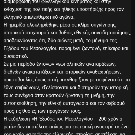
διαμόρφωση του φιλελληνικού κινήματος και στην
ενίσχυση της πολιτικής και ηθικής υποστήριξης προς τον
ελληνικό απελευθερωτικό αγώνα.
Η ημερίδα ολοκληρώθηκε μέσα σε κλίμα συγκίνησης,
ιστορικού στοχασμού και βαθιάς εθνικής συνειδητοποίησης,
αποδεικνύοντας ότι, δύο αιώνες μετά, το μήνυμα της
Εξόδου του Μεσολογγίου παραμένει ζωντανό, επίκαιρο και
ουσιαστικό.
Σε μια περίοδο έντονων γεωπολιτικών αναταράξεων,
διεθνών ανακατατάξεων και ιστορικών αναθεωρήσεων,
πρωτοβουλίες όπως αυτή υπενθυμίζουν με σαφήνεια ότι τα
έθνη επιβιώνουν, εξελίσσονται και διατηρούν την ιστορική
τους συνέχεια όταν κρατούν ζωντανή τη μνήμη, την
αυτοπεποίθηση, την εθνική αυτογνωσία και τον σεβασμό
προς τις θυσίες των προγόνων τους.
Η εκδήλωση «Η Έξοδος του Μεσολογγίου – 200 χρόνια
μετά» δεν αποτέλεσε απλώς μια επετειακή αναφορά σε ένα
κορυφαίο γεγονός της ελληνικής ιστορίας· αποτέλεσε μια