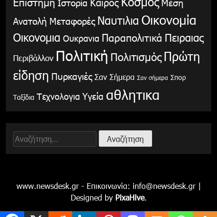
Κόσμος
Επιστήμη
Καιρός
Ιστορία
Μέση
Οικονομία
Ναυτιλια
Ανατολή
Μεταφορές
Οικονομια
Παραπολιτικά
Πειραιας
Ουκρανια
Πολιτική
Πρώτη
Πολιτισμός
Περιβάλλον
είδηση
Πυρκαγιές
Σαν Σήμερα
Σπορ
Σαν σήμερα
αθλητικα
Υγεία
Τεχνολογια
Ταξίδια
Αναζήτηση
για:
www.newsdesk.gr - Επικοινωνία:
info@newsdesk.gr
|
Designed by
PixaHive
.