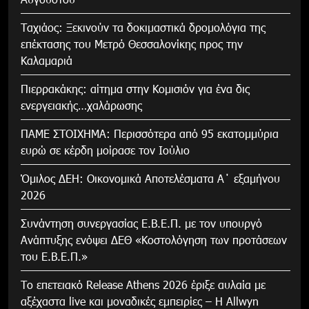
Tαχιάος: Ξεκινούν τα δοκιμαστικά δρομολόγια της
επέκτασης του Μετρό Θεσσαλονίκης προς την
Καλαμαριά
Πιερρακάκης: αίτημα στην Κομισιόν για ένα δις
ενεργειακής…χαλάρωσης
ΠΑΜΕ ΣΤΟΙΧΗΜΑ: Περισσότερα από 95 εκατομμύρια
ευρώ σε κέρδη μοίρασε τον Ιούλιο
Όμιλος ΔΕΗ: Οικονομικά Αποτελέσματα Α΄ εξαμήνου
2026
Συνάντηση συνεργασίας Ε.Β.Ε.Π. με τον υπουργό
Ανάπτυξης ενόψει ΔΕΘ «Κοστολόγηση των προτάσεων
του Ε.Β.Ε.Π.»
Το επετειακό Release Athens 2026 έριξε αυλαία με
αξέχαστα live και μοναδικές εμπειρίες – Η Allwyn