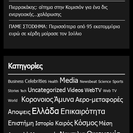
Πιερρακάκης: αίτημα στην Κομισιόν για ένα δις
ενεργειακής…χαλάρωσης
ΠΑΜΕ ΣΤΟΙΧΗΜΑ: Περισσότερα από 95 εκατομμύρια
ευρώ σε κέρδη μοίρασε τον Ιούλιο
Κατηγορίες
Media
Celebrities
Business
Health
Newsbeat
Science
Sports
Uncategorized
Videos
WebTV
Stories
Web TV
Tech
Κορονοιος
Άμυνα
Αερο-μεταφορές
World
Ελλάδα
Επικαιρότητα
Αποψεις
Κόσμος
Επιστήμη
Καιρός
Ιστορία
Μέση