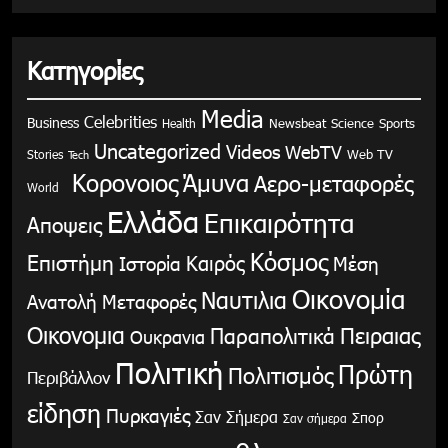
Κατηγορίες
Media
Celebrities
Business
Health
Newsbeat
Science
Sports
Uncategorized
Videos
WebTV
Stories
Web TV
Tech
Κορονοιος
Άμυνα
Αερο-μεταφορές
World
Ελλάδα
Επικαιρότητα
Αποψεις
Κόσμος
Επιστήμη
Καιρός
Ιστορία
Μέση
Οικονομία
Ναυτιλια
Ανατολή
Μεταφορές
Οικονομια
Παραπολιτικά
Πειραιας
Ουκρανια
Πολιτική
Πρώτη
Πολιτισμός
Περιβάλλον
είδηση
Πυρκαγιές
Σαν Σήμερα
Σπορ
Σαν σήμερα