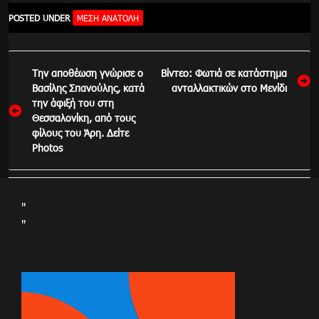
POSTED UNDER
ΜΈΣΗ ΑΝΑΤΟΛΉ
Πλοήγηση
Την αποθέωση γνώρισε ο
Βίντεο: Φωτιά σε κατάστημα
άρθρων
Βασίλης Σπανούλης, κατά
ανταλλακτικών στο Μενίδι
την άφιξή του στη
Θεσσαλονίκη, από τους
φίλους του Άρη. Δείτε
Photos
"
"