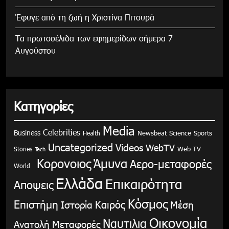
Έφυγε από τη ζωή η Χριστίνα Πιτουρά
Τα πρωτοσέλιδα των εφημερίδων σήμερα 7
Αυγούστου
Κατηγορίες
Media
Celebrities
Business
Health
Newsbeat
Science
Sports
Uncategorized
Videos
WebTV
Stories
Web TV
Tech
Κορονοιος
Άμυνα
Αερο-μεταφορές
World
Ελλάδα
Επικαιρότητα
Αποψεις
Κόσμος
Επιστήμη
Καιρός
Ιστορία
Μέση
Οικονομία
Ναυτιλια
Ανατολή
Μεταφορές