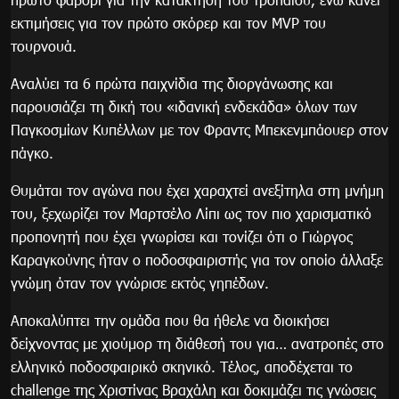
εκτιμήσεις για τον πρώτο σκόρερ και τον MVP του
τουρνουά.
Αναλύει τα 6 πρώτα παιχνίδια της διοργάνωσης και
παρουσιάζει τη δική του «ιδανική ενδεκάδα» όλων των
Παγκοσμίων Κυπέλλων με τον Φραντς Μπεκενμπάουερ στον
πάγκο.
Θυμάται τον αγώνα που έχει χαραχτεί ανεξίτηλα στη μνήμη
του, ξεχωρίζει τον Μαρτσέλο Λίπι ως τον πιο χαρισματικό
προπονητή που έχει γνωρίσει και τονίζει ότι ο Γιώργος
Καραγκούνης ήταν ο ποδοσφαιριστής για τον οποίο άλλαξε
γνώμη όταν τον γνώρισε εκτός γηπέδων.
Αποκαλύπτει την ομάδα που θα ήθελε να διοικήσει
δείχνοντας με χιούμορ τη διάθεσή του για… ανατροπές στο
ελληνικό ποδοσφαιρικό σκηνικό. Τέλος, αποδέχεται το
challenge της Χριστίνας Βραχάλη και δοκιμάζει τις γνώσεις