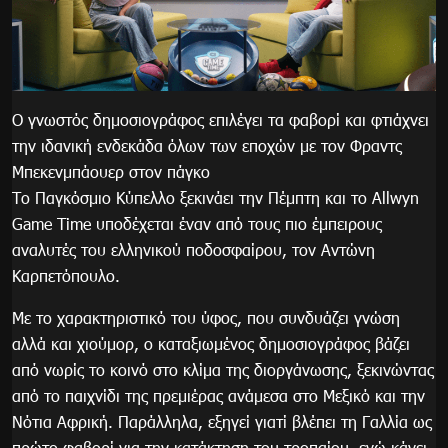
Ο γνωστός δημοσιογράφος επιλέγει τα φαβορί και φτιάχνει
την ιδανική ενδεκάδα όλων των εποχών με τον Φραντς
Μπεκενμπάουερ στον πάγκο
Το Παγκόσμιο Κύπελλο ξεκινάει την Πέμπτη και το Allwyn
Game Time υποδέχεται έναν από τους πιο έμπειρους
αναλυτές του ελληνικού ποδοσφαίρου, τον Αντώνη
Καρπετόπουλο.
Με το χαρακτηριστικό του ύφος, που συνδυάζει γνώση
αλλά και χιούμορ, ο καταξιωμένος δημοσιογράφος βάζει
από νωρίς το κοινό στο κλίμα της διοργάνωσης, ξεκινώντας
από το παιχνίδι της πρεμιέρας ανάμεσα στο Μεξικό και την
Νότια Αφρική. Παράλληλα, εξηγεί γιατί βλέπει τη Γαλλία ως
πρώτο φαβορί για την κατάκτηση του τροπαίου, ενώ κάνει