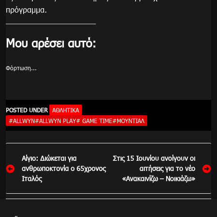
πρόγραμμα.
Μου αρέσει αυτό:
Φόρτωση...
POSTED UNDER
ΑΘΛΗΤΙΚΑ
#ALLWYN#ALLWYN PLAY# GAME TIME#ΜΟΥΝΤΙΆΛ
Πλοήγηση
Αίγιο: Διώκεται για
Στις 15 Ιουνίου ανοίγουν οι
άρθρων
ανθρωποκτονία ο 65χρονος
αιτήσεις για το νέο
Ιταλός
«Ανακαινίζω – Νοικιάζω»