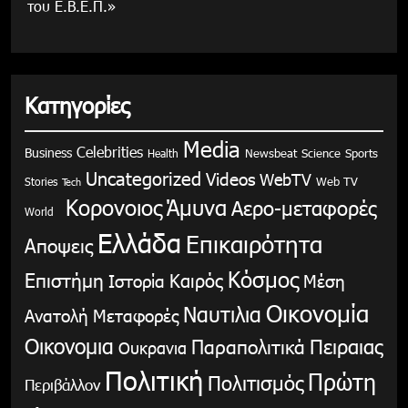
του Ε.Β.Ε.Π.»
Κατηγορίες
Media
Celebrities
Business
Health
Newsbeat
Science
Sports
Uncategorized
Videos
WebTV
Stories
Web TV
Tech
Κορονοιος
Άμυνα
Αερο-μεταφορές
World
Ελλάδα
Επικαιρότητα
Αποψεις
Κόσμος
Επιστήμη
Καιρός
Ιστορία
Μέση
Οικονομία
Ναυτιλια
Ανατολή
Μεταφορές
Οικονομια
Παραπολιτικά
Πειραιας
Ουκρανια
Πολιτική
Πρώτη
Πολιτισμός
Περιβάλλον