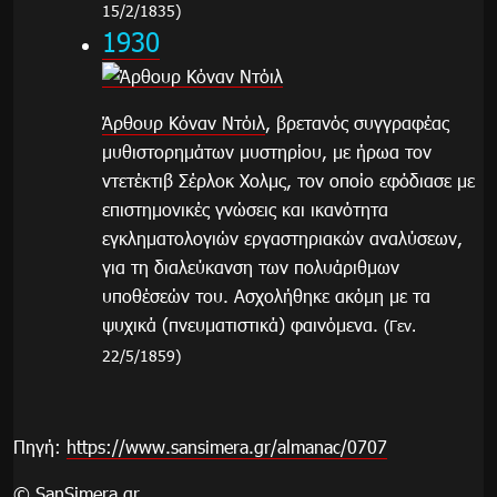
15/2/1835)
1930
Άρθουρ Κόναν Ντόιλ
, βρετανός συγγραφέας
μυθιστορημάτων μυστηρίου, με ήρωα τον
ντετέκτιβ Σέρλοκ Χολμς, τον οποίο εφόδιασε με
επιστημονικές γνώσεις και ικανότητα
εγκληματολογιών εργαστηριακών αναλύσεων,
για τη διαλεύκανση των πολυάριθμων
υποθέσεών του. Ασχολήθηκε ακόμη με τα
ψυχικά (πνευματιστικά) φαινόμενα.
(Γεν.
22/5/1859)
Πηγή:
https://www.sansimera.gr/almanac/0707
© SanSimera.gr