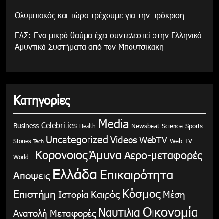
Ολυμπιακός και τώρα τρέχουμε για την πρόκριση
ΕΑΣ: Ενα μικρό θαύμα έχει συντελεστεί στην Ελληνικά
Αμυντικά Συστήματα από τον Μπουτσικάκη
Κατηγορίες
Media
Celebrities
Business
Health
Newsbeat
Science
Sports
Uncategorized
Videos
WebTV
Stories
Web TV
Tech
Κορονοιος
Άμυνα
Αερο-μεταφορές
World
Ελλάδα
Επικαιρότητα
Αποψεις
Κόσμος
Επιστήμη
Καιρός
Ιστορία
Μέση
Οικονομία
Ναυτιλια
Ανατολή
Μεταφορές