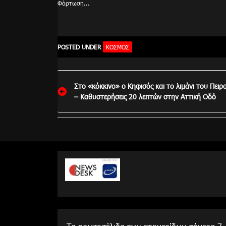
Φόρτωση...
POSTED UNDER
ΚΌΣΜΟΣ
Πλοήγηση
Στο «κόκκινο» ο Κηφισός και το λιμάνι του Πειρ
άρθρων
– Καθυστερήσεις 20 λεπτών στην Αττική Οδό