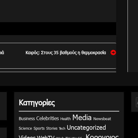
αιά
Καιρός: Στους 35 βαθμούς η θερμοκρασία
Κατηγορίες
γ
Media
Celebrities
Business
Health
Newsbeat
Uncategorized
Science
Sports
Stories
Tech
Κορονοιος
Videos
WebTV