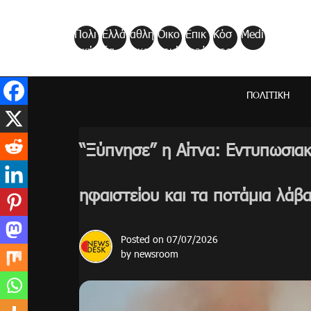
Skip
to
Πολι
Ελλά
αθλη
Οικο
Επικ
Κόσ
Medi
content
τική
δα
τικα
νομί
αιρό
μος
a
α
τητα
ΠΟΛΙΤΙΚΉ
“Ξύπνησε” η Αίτνα: Εντυπωσιακ
ηφαιστείου και τα ποτάμια λάβα
Posted on
07/07/2026
by
newsroom