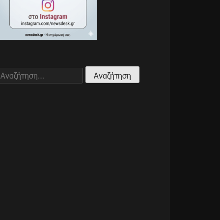
Αναζήτηση
για: