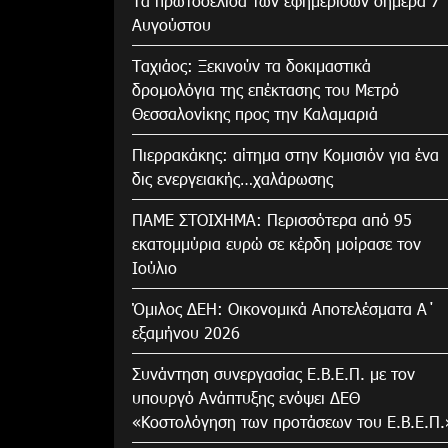
Τα πρωτοσέλιδα των εφημερίδων σήμερα 7
Αυγούστου
Tαχιάος: Ξεκινούν τα δοκιμαστικά
δρομολόγια της επέκτασης του Μετρό
Θεσσαλονίκης προς την Καλαμαριά
Πιερρακάκης: αίτημα στην Κομισιόν για ένα
δις ενεργειακής…χαλάρωσης
ΠΑΜΕ ΣΤΟΙΧΗΜΑ: Περισσότερα από 95
εκατομμύρια ευρώ σε κέρδη μοίρασε τον
Ιούλιο
Όμιλος ΔΕΗ: Οικονομικά Αποτελέσματα Α΄
εξαμήνου 2026
Συνάντηση συνεργασίας Ε.Β.Ε.Π. με τον
υπουργό Ανάπτυξης ενόψει ΔΕΘ
«Κοστολόγηση των προτάσεων του Ε.Β.Ε.Π.