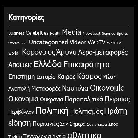
Κατηγορίες
Media
Celebrities
Business
Health
Newsbeat
Science
Sports
Uncategorized
Videos
WebTV
Stories
Web TV
Tech
Κορονοιος
Άμυνα
Αερο-μεταφορές
World
Ελλάδα
Επικαιρότητα
Αποψεις
Κόσμος
Επιστήμη
Καιρός
Ιστορία
Μέση
Οικονομία
Ναυτιλια
Ανατολή
Μεταφορές
Οικονομια
Παραπολιτικά
Πειραιας
Ουκρανια
Πολιτική
Πρώτη
Πολιτισμός
Περιβάλλον
είδηση
Πυρκαγιές
Σαν Σήμερα
Σπορ
Σαν σήμερα
αθλητικα
Υγεία
Τεχνολογια
Ταξίδια