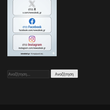
Αναζήτηση
για: