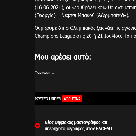
(16.06.2021), ο
ι «ερυθρόλευκοι» θα αντιμετωπ
(Γεωργία) – Νέφτσι Μπακού (Αζερμπαϊτζάν).
Θυμίζουμε ότι ο Ολυμπιακός ξεκινάει τις αγων
Champions League στις 20 ή 21 Ιουλίου. Το πρ
Μου αρέσει αυτό:
Φόρτωση...
POSTED UNDER
ΑΘΛΗΤΙΚΑ
Πλοήγηση
Νέος ψηφιακός μαστογράφος και
άρθρων
υπερηχοτομογράφος στον ΕΔΟΕΑΠ