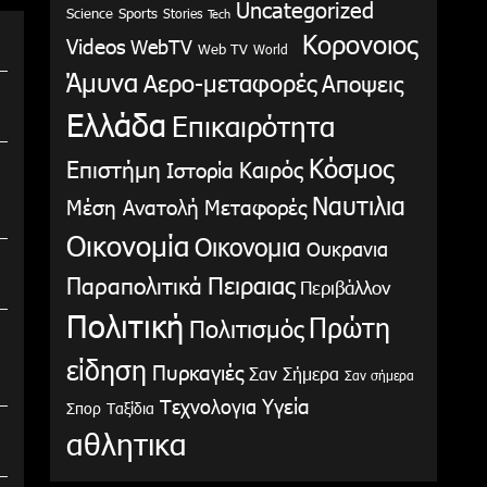
Uncategorized
Science
Sports
Stories
Tech
Κορονοιος
Videos
WebTV
Web TV
World
Άμυνα
Αερο-μεταφορές
Αποψεις
Ελλάδα
Επικαιρότητα
Κόσμος
Επιστήμη
Καιρός
Ιστορία
Ναυτιλια
Μέση Ανατολή
Μεταφορές
Οικονομία
Οικονομια
Ουκρανια
Παραπολιτικά
Πειραιας
Περιβάλλον
Πολιτική
Πρώτη
Πολιτισμός
είδηση
Πυρκαγιές
Σαν Σήμερα
Σαν σήμερα
Υγεία
Τεχνολογια
Σπορ
Ταξίδια
αθλητικα