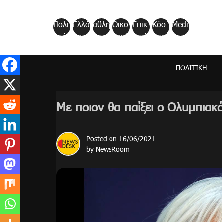
Skip
to
Πολι
Ελλά
αθλη
Οικο
Επικ
Κόσ
Medi
content
τική
δα
τικα
νομί
αιρό
μος
a
α
τητα
ΠΟΛΙΤΙΚΉ
Με ποιον θα παίξει ο Ολυμπια
Posted on
16/06/2021
by
NewsRoom