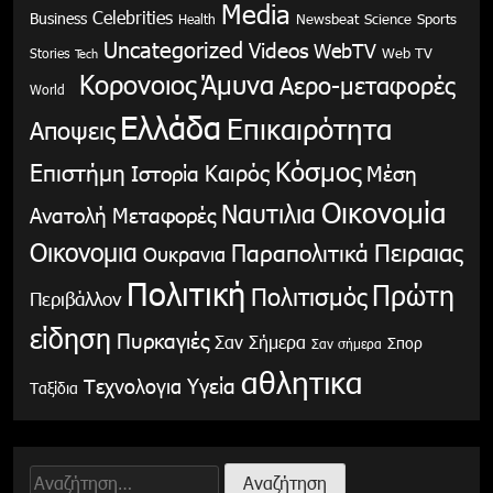
Media
Celebrities
Business
Health
Newsbeat
Science
Sports
Uncategorized
Videos
WebTV
Stories
Web TV
Tech
Κορονοιος
Άμυνα
Αερο-μεταφορές
World
Ελλάδα
Επικαιρότητα
Αποψεις
Κόσμος
Επιστήμη
Καιρός
Ιστορία
Μέση
Οικονομία
Ναυτιλια
Ανατολή
Μεταφορές
Οικονομια
Παραπολιτικά
Πειραιας
Ουκρανια
Πολιτική
Πρώτη
Πολιτισμός
Περιβάλλον
είδηση
Πυρκαγιές
Σαν Σήμερα
Σπορ
Σαν σήμερα
αθλητικα
Υγεία
Τεχνολογια
Ταξίδια
Αναζήτηση