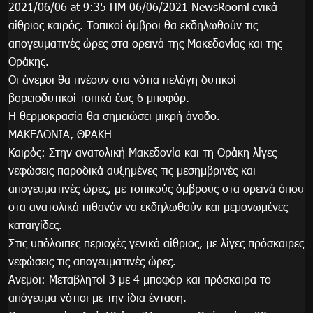
2021/06/06 at 9:35 ΠΜ 06/06/2021 NewsRoomΓενικά
αίθριος καιρός. Τοπικοί όμβροι θα εκδηλωθούν τις
απογευματινές ώρες στα ορεινά της Μακεδονίας και της
Θράκης.
Οι άνεμοι θα πνέουν στα νότια πελάγη δυτικοί
βορειοδυτικοί τοπικά έως 6 μποφόρ.
Η θερμοκρασία θα σημειώσει μικρή άνοδο.
ΜΑΚΕΔΟΝΙΑ, ΘΡΑΚΗ
Καιρός: Στην ανατολική Μακεδονία και τη Θράκη λίγες
νεφώσεις παροδικά αυξημένες τις μεσημβρινές και
απογευματινές ώρες, με τοπικούς όμβρους στα ορεινά όπου
στα ανατολικά πιθανόν να εκδηλωθούν και μεμονωμένες
καταιγίδες.
Στις υπόλοιπες περιοχές γενικά αίθριος, με λίγες πρόσκαιρες
νεφώσεις τις απογευματινές ώρες.
Ανεμοι: Μεταβλητοί 3 με 4 μποφόρ και πρόσκαιρα το
απόγευμα νότιοι με την ίδια ένταση.