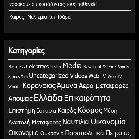
νοσοκομείου κοιτάζοντας τους ασθενείς!
Καιρός: Μελτέμια και 40άρια
Κατηγορίες
Media
Celebrities
Business
Health
Newsbeat
Science
Sports
Uncategorized
Videos
WebTV
Stories
Web TV
Tech
Κορονοιος
Άμυνα
Αερο-μεταφορές
World
Ελλάδα
Επικαιρότητα
Αποψεις
Κόσμος
Επιστήμη
Καιρός
Ιστορία
Μέση
Οικονομία
Ναυτιλια
Ανατολή
Μεταφορές
Οικονομια
Παραπολιτικά
Πειραιας
Ουκρανια