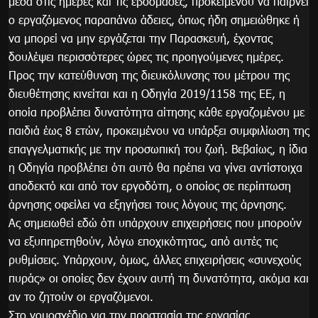
μέσα στις ημέρες και τις εβδομάδες, προκειμένου να παίρνει
ο εργαζόμενος παραπάνω άδειες, όπως ήδη σημειώθηκε ή
να μπορεί να μην εργάζεται την Παρασκευή, έχοντας
δουλέψει περισσότερες ώρες τις προηγούμενες ημέρες.
Προς την κατεύθυνση της διευκόλυνσης του μέτρου της
διευθέτησης κινείται και η Οδηγία 2019/1158 της ΕΕ, η
οποία προβλέπει δυνατότητα αίτησης κάθε εργαζομένου με
παιδιά έως 8 ετών, προκειμένου να υπάρξει συμφιλίωση της
επαγγελματικής με την προσωπική του ζωή. Βεβαίως, η ίδια
η Οδηγία προβλέπει ότι αυτό θα πρέπει να γίνει αντίστοιχα
αποδεκτό και από τον εργοδότη, ο οποίος σε περίπτωση
άρνησης οφείλει να εξηγήσει τους λόγους της άρνησης.
Ας σημειωθεί εδώ ότι υπάρχουν επιχειρήσεις που μπορούν
να εξυπηρετηθούν, λόγω εποχικότητας, από αυτές τις
ρυθμίσεις. Υπάρχουν, όμως, άλλες επιχειρήσεις «συνεχούς
πυράς» οι οποίες δεν έχουν αυτή τη δυνατότητα, ακόμα και
αν το ζητούν οι εργαζόμενοι.
Στο νομοσχέδιο για την προστασία της εργασίας