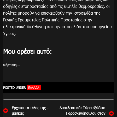
οδηγίες αυτοπροστασίας από τις υψηλές θερμοκρασίες, οι
πολίτες μπορούν να επισκεφθούν την ιστοσελίδα της
Γενικής Γραμματείας Πολιτικής Προστασίας στην
ηλεκτρονική διεύθυνση και την ιστοσελίδα του υπουργείου
Υγείας.
Μου αρέσει αυτό:
Φόρτωση...
POSTED UNDER
ΕΛΛΆΔΑ
Πλοήγηση
Ερχεται το τέλος της …
Αποκλειστικό: Τώρα εξώδικο
άρθρων
μάσκας
Παρασκευόπουλου στον