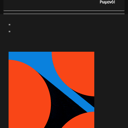
Ρωμανό!
"
"