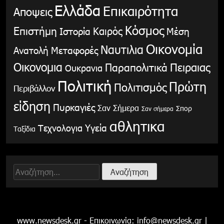
Ελλάδα
Επικαιρότητα
Αποψεις
Κόσμος
Επιστήμη
Καιρός
Ιστορία
Μέση
Οικονομία
Ναυτιλια
Ανατολή
Μεταφορές
Οικονομια
Παραπολιτικά
Πειραιας
Ουκρανια
Πολιτική
Πρώτη
Πολιτισμός
Περιβάλλον
είδηση
Πυρκαγιές
Σαν Σήμερα
Σπορ
Σαν σήμερα
αθλητικα
Υγεία
Τεχνολογια
Ταξίδια
Αναζήτηση
για:
www.newsdesk.gr - Επικοινωνία:
info@newsdesk.gr
|