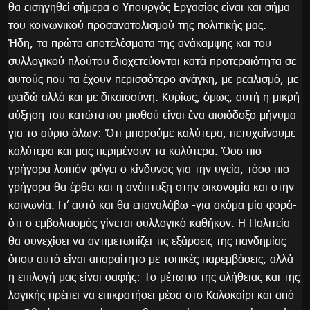
θα εισηγηθεί σήμερα ο Υπουργός Εργασίας είναι και σήμα
του κοινωνικού προσανατολισμού της πολιτικής μας.
Ήδη, τα πρώτα αποτελέσματα της ανάκαμψης και του
συλλογικού πλούτου διοχετεύονται κατά προτεραιότητα σε
αυτούς που τα έχουν περισσότερο ανάγκη, με ρεαλισμό, με
φειδώ αλλά και με δικαιοσύνη. Κυρίως, όμως, αυτή η μικρή
αύξηση του κατώτατου μισθού είναι ένα αισιόδοξο μήνυμα
για το αύριο όλων: Ότι μπορούμε καλύτερα, πετυχαίνουμε
καλύτερα και μας περιμένουν τα καλύτερα. Όσο πιο
γρήγορα λοιπόν φύγει ο κίνδυνος για την υγεία, τόσο πιο
γρήγορα θα έρθει και η ανάπτυξη στην οικονομία και στην
κοινωνία. Γι’ αυτό και θα επαναλάβω -για ακόμα μία φορά-
ότι ο εμβολιασμός γίνεται συλλογικό καθήκον. Η Πολιτεία
θα συνεχίσει να αντιμετωπίζει τις εξάρσεις της πανδημίας
όπου αυτό είναι απαραίτητο με τοπικές παρεμβάσεις, αλλά
η επιλογή μας είναι σαφής: Το μέτωπο της αλήθειας και της
λογικής πρέπει να επικρατήσει μέσα στο Καλοκαίρι και από