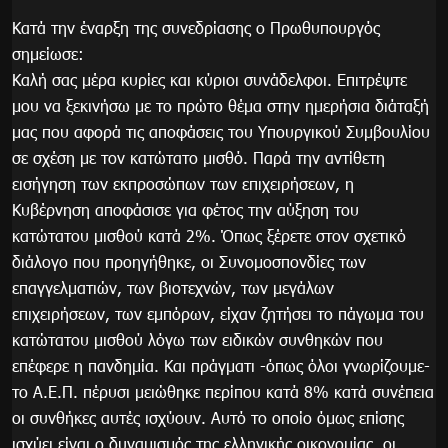
Κατά την έναρξη της συνεδρίασης ο Πρωθυπουργός
σημείωσε:
Καλή σας μέρα κυρίες και κύριοι συνάδελφοι. Επιτρέψτε
μου να ξεκινήσω με το πρώτο θέμα στην ημερήσια διάταξή
μας που αφορά τις αποφάσεις του Υπουργικού Συμβουλίου
σε σχέση με τον κατώτατο μισθό. Παρά την αντίθετη
εισήγηση των εκπροσώπων των επιχειρήσεων, η
Κυβέρνηση αποφάσισε για φέτος την αύξηση του
κατώτατου μισθού κατά 2%. Όπως ξέρετε στον σχετικό
διάλογο που προηγήθηκε, οι Συνομοσπονδίες των
επαγγελματιών, των βιοτεχνών, των μεγάλων
επιχειρήσεων, των εμπόρων, είχαν ζητήσει το πάγωμα του
κατώτατου μισθού λόγω των ειδικών συνθηκών που
επέφερε η πανδημία. Και πράγματι -όπως όλοι γνωρίζουμε-
το Α.Ε.Π. πέρυσι μειώθηκε περίπου κατά 8% κατά συνέπεια
οι συνθήκες αυτές ισχύουν. Αυτό το οποίο όμως επίσης
ισχύει είναι ο δυναμισμός της ελληνικής οικονομίας, οι