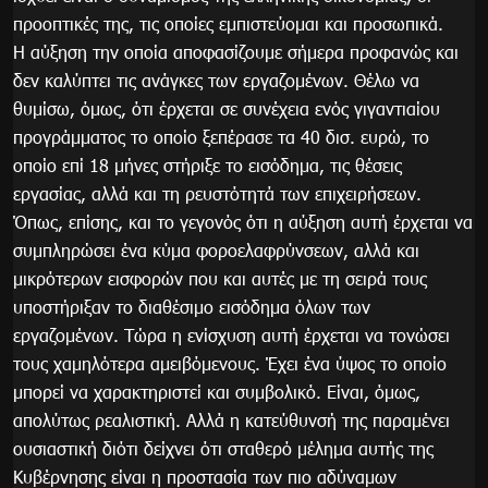
προοπτικές της, τις οποίες εμπιστεύομαι και προσωπικά.
Η αύξηση την οποία αποφασίζουμε σήμερα προφανώς και
δεν καλύπτει τις ανάγκες των εργαζομένων. Θέλω να
θυμίσω, όμως, ότι έρχεται σε συνέχεια ενός γιγαντιαίου
προγράμματος το οποίο ξεπέρασε τα 40 δισ. ευρώ, το
οποίο επί 18 μήνες στήριξε το εισόδημα, τις θέσεις
εργασίας, αλλά και τη ρευστότητά των επιχειρήσεων.
Όπως, επίσης, και το γεγονός ότι η αύξηση αυτή έρχεται να
συμπληρώσει ένα κύμα φοροελαφρύνσεων, αλλά και
μικρότερων εισφορών που και αυτές με τη σειρά τους
υποστήριξαν το διαθέσιμο εισόδημα όλων των
εργαζομένων. Τώρα η ενίσχυση αυτή έρχεται να τονώσει
τους χαμηλότερα αμειβόμενους. Έχει ένα ύψος το οποίο
μπορεί να χαρακτηριστεί και συμβολικό. Είναι, όμως,
απολύτως ρεαλιστική. Αλλά η κατεύθυνσή της παραμένει
ουσιαστική διότι δείχνει ότι σταθερό μέλημα αυτής της
Κυβέρνησης είναι η προστασία των πιο αδύναμων