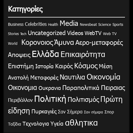
Κατηγορίες
Media
Celebrities
Business
Health
Newsbeat
Science
Sports
Uncategorized
Videos
WebTV
Stories
Web TV
Tech
Κορονοιος
Άμυνα
Αερο-μεταφορές
World
Ελλάδα
Επικαιρότητα
Αποψεις
Κόσμος
Επιστήμη
Καιρός
Ιστορία
Μέση
Οικονομία
Ναυτιλια
Ανατολή
Μεταφορές
Οικονομια
Παραπολιτικά
Πειραιας
Ουκρανια
Πολιτική
Πρώτη
Πολιτισμός
Περιβάλλον
είδηση
Πυρκαγιές
Σαν Σήμερα
Σπορ
Σαν σήμερα
αθλητικα
Υγεία
Τεχνολογια
Ταξίδια