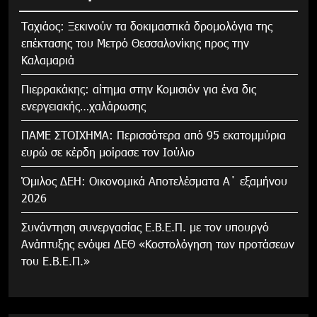
Tαχιάος: Ξεκινούν τα δοκιμαστικά δρομολόγια της
επέκτασης του Μετρό Θεσσαλονίκης προς την
Καλαμαριά
Πιερρακάκης: αίτημα στην Κομισιόν για ένα δις
ενεργειακής…χαλάρωσης
ΠΑΜΕ ΣΤΟΙΧΗΜΑ: Περισσότερα από 95 εκατομμύρια
ευρώ σε κέρδη μοίρασε τον Ιούλιο
Όμιλος ΔΕΗ: Οικονομικά Αποτελέσματα Α΄ εξαμήνου
2026
Συνάντηση συνεργασίας Ε.Β.Ε.Π. με τον υπουργό
Ανάπτυξης ενόψει ΔΕΘ «Κοστολόγηση των προτάσεων
του Ε.Β.Ε.Π.»