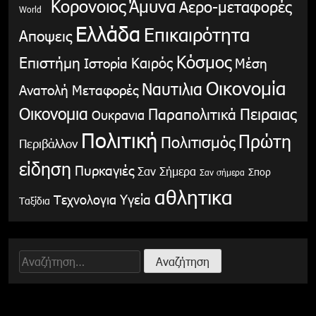
Κορονοιος
Άμυνα
Αερο-μεταφορές
World
Ελλάδα
Επικαιρότητα
Αποψεις
Κόσμος
Επιστήμη
Καιρός
Ιστορία
Μέση
Οικονομία
Ναυτιλια
Ανατολή
Μεταφορές
Οικονομια
Παραπολιτικά
Πειραιας
Ουκρανια
Πολιτική
Πρώτη
Πολιτισμός
Περιβάλλον
είδηση
Πυρκαγιές
Σαν Σήμερα
Σπορ
Σαν σήμερα
αθλητικα
Υγεία
Τεχνολογια
Ταξίδια
Αναζήτηση
για: