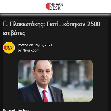
Skip
to
content
Γ. Πλακιωτάκης: Γιατί…κόπηκαν 2500
επιβάτες
Posted on
19/07/2021
by
NewsRoom
Spread the love