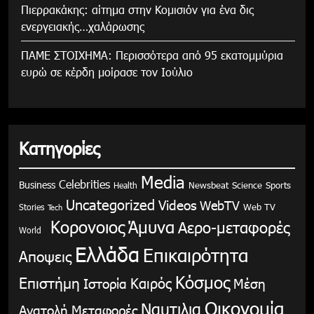
Πιερρακάκης: αίτημα στην Κομισιόν για ένα δις
ενεργειακής…χαλάρωσης
ΠΑΜΕ ΣΤΟΙΧΗΜΑ: Περισσότερα από 95 εκατομμύρια
ευρώ σε κέρδη μοίρασε τον Ιούλιο
Κατηγορίες
Media
Celebrities
Business
Health
Newsbeat
Science
Sports
Uncategorized
Videos
WebTV
Stories
Web TV
Tech
Κορονοιος
Άμυνα
Αερο-μεταφορές
World
Ελλάδα
Επικαιρότητα
Αποψεις
Κόσμος
Επιστήμη
Καιρός
Ιστορία
Μέση
Οικονομία
Ναυτιλια
Ανατολή
Μεταφορές