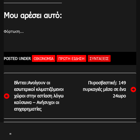
Μου αρέσει αυτό:
Φόρτωση...
POSTED UNDER
ΟΙΚΟΝΟΜΙΑ
ΠΡΏΤΗ ΕΊΔΗΣΗ
ΣΥΝΤΑΞΕΙΣ
Πλοήγηση
Βίντεο:Ανοίγουν οι
Πυροσβεστική: 149
άρθρων
εσωτερικοί κλιματιζόμενοι
πυρκαγιές μέσα σε ένα
χώροι στην εστίαση λόγω
24ωρο
καύσωνα – Ανήσυχοι οι
επιχειρηματίες
"