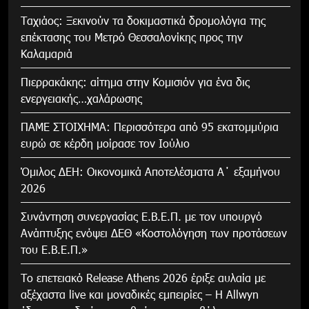
Tαχιάος: Ξεκινούν τα δοκιμαστικά δρομολόγια της
επέκτασης του Μετρό Θεσσαλονίκης προς την
Καλαμαριά
Πιερρακάκης: αίτημα στην Κομισιόν για ένα δις
ενεργειακής…χαλάρωσης
ΠΑΜΕ ΣΤΟΙΧΗΜΑ: Περισσότερα από 95 εκατομμύρια
ευρώ σε κέρδη μοίρασε τον Ιούλιο
Όμιλος ΔΕΗ: Οικονομικά Αποτελέσματα Α΄ εξαμήνου
2026
Συνάντηση συνεργασίας Ε.Β.Ε.Π. με τον υπουργό
Ανάπτυξης ενόψει ΔΕΘ «Κοστολόγηση των προτάσεων
του Ε.Β.Ε.Π.»
Το επετειακό Release Athens 2026 έριξε αυλαία με
αξέχαστα live και μοναδικές εμπειρίες – Η Allwyn