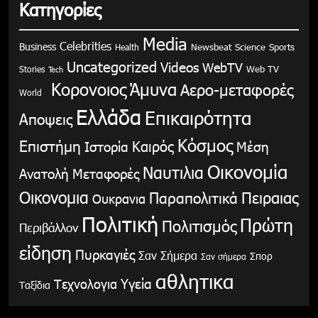
Κατηγορίες
Media
Celebrities
Business
Health
Newsbeat
Science
Sports
Uncategorized
Videos
WebTV
Stories
Web TV
Tech
Κορονοιος
Άμυνα
Αερο-μεταφορές
World
Ελλάδα
Επικαιρότητα
Αποψεις
Κόσμος
Επιστήμη
Καιρός
Ιστορία
Μέση
Οικονομία
Ναυτιλια
Ανατολή
Μεταφορές
Οικονομια
Παραπολιτικά
Πειραιας
Ουκρανια
Πολιτική
Πρώτη
Πολιτισμός
Περιβάλλον
είδηση
Πυρκαγιές
Σαν Σήμερα
Σπορ
Σαν σήμερα
αθλητικα
Υγεία
Τεχνολογια
Ταξίδια