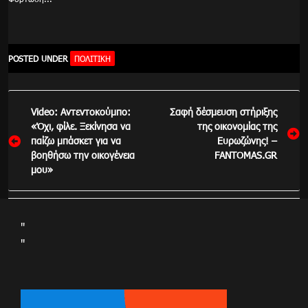
POSTED UNDER
ΠΟΛΙΤΙΚΉ
Πλοήγηση
Video: Αντεντοκούμπο:
Σαφή δέσμευση στήριξης
άρθρων
«Όχι, φίλε. Ξεκίνησα να
της οικονομίας της
παίζω μπάσκετ για να
Ευρωζώνης! –
βοηθήσω την οικογένεια
FANTOMAS.GR
μου»
"
"