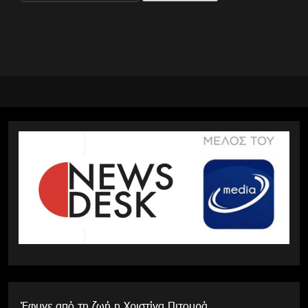
για:
Έφυγε από τη ζωή η Χριστίνα Πιτουρά