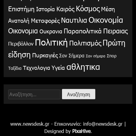
Κόσμος
Επιστήμη
Καιρός
Ιστορία
Μέση
Οικονομία
Ναυτιλια
Ανατολή
Μεταφορές
Οικονομια
Παραπολιτικά
Πειραιας
Ουκρανια
Πολιτική
Πρώτη
Πολιτισμός
Περιβάλλον
είδηση
Πυρκαγιές
Σαν Σήμερα
Σπορ
Σαν σήμερα
αθλητικα
Υγεία
Τεχνολογια
Ταξίδια
Αναζήτηση
για:
www.newsdesk.gr - Επικοινωνία:
info@newsdesk.gr
|
Designed by
PixaHive
.