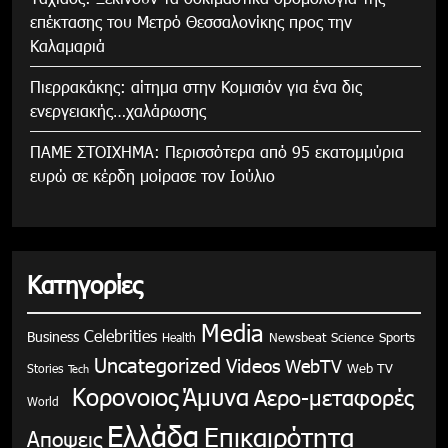
επέκτασης του Μετρό Θεσσαλονίκης προς την
Καλαμαριά
Πιερρακάκης: αίτημα στην Κομισιόν για ένα δις
ενεργειακής…χαλάρωσης
ΠΑΜΕ ΣΤΟΙΧΗΜΑ: Περισσότερα από 95 εκατομμύρια
ευρώ σε κέρδη μοίρασε τον Ιούλιο
Κατηγορίες
Media
Celebrities
Business
Health
Newsbeat
Science
Sports
Uncategorized
Videos
WebTV
Stories
Web TV
Tech
Κορονοιος
Άμυνα
Αερο-μεταφορές
World
Ελλάδα
Επικαιρότητα
Αποψεις