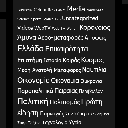
γ
Media
Celebrities
Business
Health
Newsbeat
Uncategorized
Science
Sports
Stories
Tech
Κορονοιος
Videos
WebTV
Web TV
World
Άμυνα
Αερο-μεταφορές
Αποψεις
Ελλάδα
Επικαιρότητα
Κόσμος
Επιστήμη
Καιρός
Ιστορία
Ναυτιλια
Μέση Ανατολή
Μεταφορές
Οικονομία
Οικονομια
Ουκρανια
Παραπολιτικά
Πειραιας
Περιβάλλον
Πολιτική
Πρώτη
Πολιτισμός
είδηση
Πυρκαγιές
Σαν Σήμερα
Σαν σήμερα
Υγεία
Τεχνολογια
Σπορ
Ταξίδια