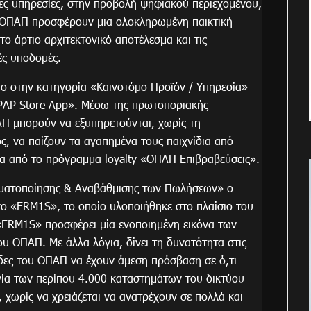
νες υπηρεσίες, στην προβολή ψηφιακού περιεχομένου,
α ΟΠΑΠ προσφέρουν μια ολοκληρωμένη παικτική
το άρτιο αρχιτεκτονικό αποτέλεσμα και τις
ές υποδομές.
είο στην κατηγορία «Καινοτόμο Προϊόν / Υπηρεσία»
OPAP Store App». Μέσω της πρωτοποριακής
Π μπορούν να εξυπηρετούνται, χωρίς τη
, να παίζουν τα αγαπημένα τους παιχνίδια από
σα από το πρόγραμμα loyalty «ΟΠΑΠ Επιβραβεύσεις».
οματοποίησης & Αναβάθμισης των Πωλήσεων» ο
 «ERM1S», το οποίο υλοποιήθηκε στο πλαίσιο του
«ΕRM1S» προσφέρει μία ενοποιημένη εικόνα των
υ ΟΠΑΠ. Με άλλα λόγια, δίνει τη δυνατότητα στις
δες του ΟΠΑΠ να έχουν άμεση πρόσβαση σε ό,τι
ργία των περίπου 4.000 καταστημάτων του δικτύου
 χωρίς να χρειάζεται να ανατρέχουν σε πολλά και