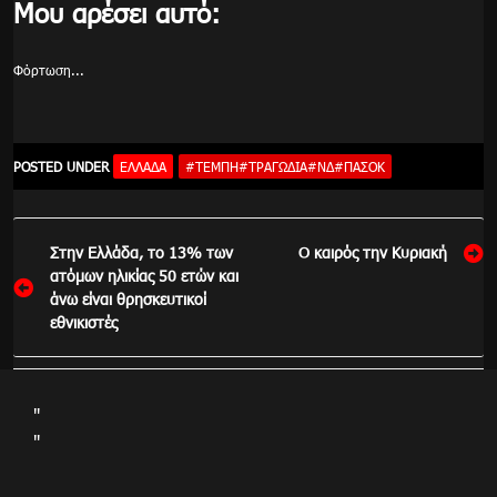
Μου αρέσει αυτό:
Φόρτωση...
POSTED UNDER
ΕΛΛΆΔΑ
#ΤΕΜΠΗ#ΤΡΑΓΩΔΙΑ#ΝΔ#ΠΑΣΟΚ
Πλοήγηση
Στην Ελλάδα, το 13% των
Ο καιρός την Κυριακή
άρθρων
ατόμων ηλικίας 50 ετών και
άνω είναι θρησκευτικοί
εθνικιστές
"
"