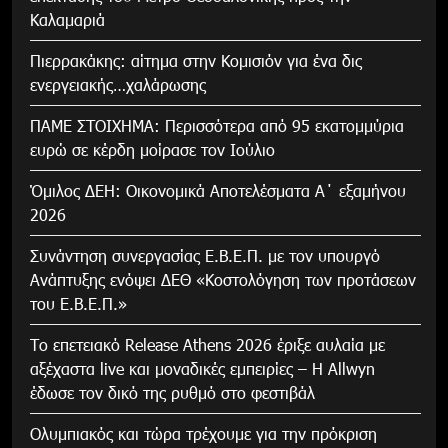
Καλαμαριά
Πιερρακάκης: αίτημα στην Κομισιόν για ένα δις
ενεργειακής…χαλάρωσης
ΠΑΜΕ ΣΤΟΙΧΗΜΑ: Περισσότερα από 95 εκατομμύρια
ευρώ σε κέρδη μοίρασε τον Ιούλιο
Όμιλος ΔΕΗ: Οικονομικά Αποτελέσματα Α΄ εξαμήνου
2026
Συνάντηση συνεργασίας Ε.Β.Ε.Π. με τον υπουργό
Ανάπτυξης ενόψει ΔΕΘ «Κοστολόγηση των προτάσεων
του Ε.Β.Ε.Π.»
Το επετειακό Release Athens 2026 έριξε αυλαία με
αξέχαστα live και μοναδικές εμπειρίες – Η Allwyn
έδωσε τον δικό της ρυθμό στο φεστιβάλ
Ολυμπιακός και τώρα τρέχουμε για την πρόκριση