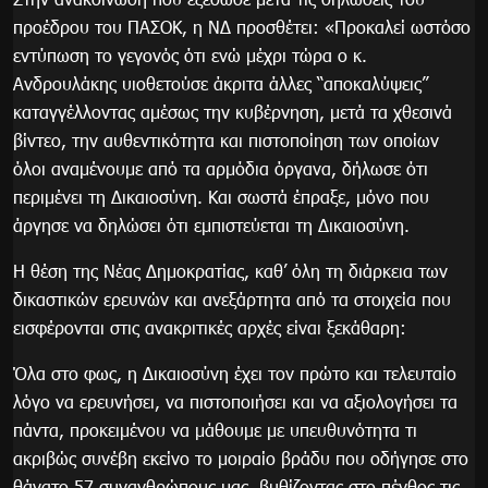
προέδρου του ΠΑΣΟΚ, η ΝΔ προσθέτει: «Προκαλεί ωστόσο
εντύπωση το γεγονός ότι ενώ μέχρι τώρα ο κ.
Ανδρουλάκης υιοθετούσε άκριτα άλλες “αποκαλύψεις”
καταγγέλλοντας αμέσως την κυβέρνηση, μετά τα χθεσινά
βίντεο, την αυθεντικότητα και πιστοποίηση των οποίων
όλοι αναμένουμε από τα αρμόδια όργανα, δήλωσε ότι
περιμένει τη Δικαιοσύνη. Και σωστά έπραξε, μόνο που
άργησε να δηλώσει ότι εμπιστεύεται τη Δικαιοσύνη.
Η θέση της Νέας Δημοκρατίας, καθ’ όλη τη διάρκεια των
δικαστικών ερευνών και ανεξάρτητα από τα στοιχεία που
εισφέρονται στις ανακριτικές αρχές είναι ξεκάθαρη:
Όλα στο φως, η Δικαιοσύνη έχει τον πρώτο και τελευταίο
λόγο να ερευνήσει, να πιστοποιήσει και να αξιολογήσει τα
πάντα, προκειμένου να μάθουμε με υπευθυνότητα τι
ακριβώς συνέβη εκείνο το μοιραίο βράδυ που οδήγησε στο
θάνατο 57 συνανθρώπους μας, βυθίζοντας στο πένθος τις