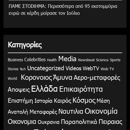
ΠΑΜΕ ΣΤΟΙΧΗΜΑ: Περισσότερα από 95 εκατομμύρια
ευρώ σε κέρδη μοίρασε τον Ιούλιο
Κατηγορίες
Media
Celebrities
Business
Health
Newsbeat
Science
Sports
Uncategorized
Videos
WebTV
Stories
Web TV
Tech
Κορονοιος
Άμυνα
Αερο-μεταφορές
World
Ελλάδα
Επικαιρότητα
Αποψεις
Κόσμος
Επιστήμη
Καιρός
Ιστορία
Μέση
Οικονομία
Ναυτιλια
Ανατολή
Μεταφορές
Οικονομια
Παραπολιτικά
Πειραιας
Ουκρανια