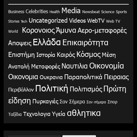
Media
Celebrities
Business
Health
Newsbeat
Science
Sports
Uncategorized
Videos
WebTV
Stories
Web TV
Tech
Κορονοιος
Άμυνα
Αερο-μεταφορές
World
Ελλάδα
Επικαιρότητα
Αποψεις
Κόσμος
Επιστήμη
Καιρός
Ιστορία
Μέση
Οικονομία
Ναυτιλια
Ανατολή
Μεταφορές
Οικονομια
Παραπολιτικά
Πειραιας
Ουκρανια
Πολιτική
Πρώτη
Πολιτισμός
Περιβάλλον
είδηση
Πυρκαγιές
Σαν Σήμερα
Σπορ
Σαν σήμερα
αθλητικα
Υγεία
Τεχνολογια
Ταξίδια