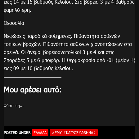
έως 14 με 15 βαθμούς Κελσίου. Στα βόρεια 3 με 4 βαθμούς
χαμηλότερη.
Θεσσαλία
Νεφώσεις παροδικά αυξημένες. Πιθανότητα ασθενών
τοπικών βροχών. Πιθανότητα ασθενών χιονοπτώσεων στα
ορεινά. Οι άνεμοι βορειοανατολικοί 3 με 4 και στις
Σποράδες 5 με 6 μποφόρ. Η θερμοκρασία από -01 (μείον 1)
έως 09 με 10 βαθμούς Κελσίου.
Μου αρέσει αυτό:
Φόρτωση...
POSTED UNDER
ΕΛΛΆΔΑ
#EMY"#ΚΑΙΡΟΣ#ΑΘΗΝΑ#