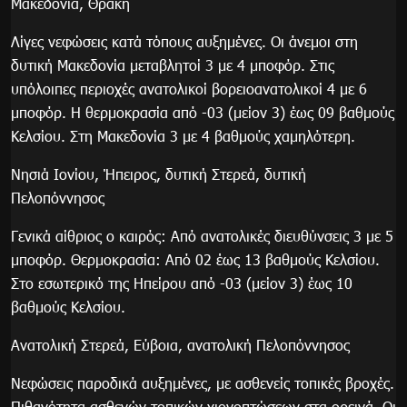
Μακεδονία, Θράκη
Λίγες νεφώσεις κατά τόπους αυξημένες. Οι άνεμοι στη
δυτική Μακεδονία μεταβλητοί 3 με 4 μποφόρ. Στις
υπόλοιπες περιοχές ανατολικοί βορειοανατολικοί 4 με 6
μποφόρ. Η θερμοκρασία από -03 (μείον 3) έως 09 βαθμούς
Κελσίου. Στη Μακεδονία 3 με 4 βαθμούς χαμηλότερη.
Νησιά Ιονίου, Ήπειρος, δυτική Στερεά, δυτική
Πελοπόννησος
Γενικά αίθριος ο καιρός: Από ανατολικές διευθύνσεις 3 με 5
μποφόρ. Θερμοκρασία: Από 02 έως 13 βαθμούς Κελσίου.
Στο εσωτερικό της Ηπείρου από -03 (μείον 3) έως 10
βαθμούς Κελσίου.
Ανατολική Στερεά, Εύβοια, ανατολική Πελοπόννησος
Νεφώσεις παροδικά αυξημένες, με ασθενείς τοπικές βροχές.
Πιθανότητα ασθενών τοπικών χιονοπτώσεων στα ορεινά. Οι