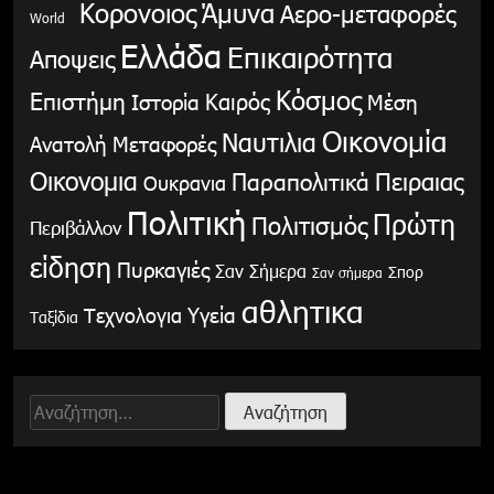
Κορονοιος
Άμυνα
Αερο-μεταφορές
World
Ελλάδα
Επικαιρότητα
Αποψεις
Κόσμος
Επιστήμη
Καιρός
Ιστορία
Μέση
Οικονομία
Ναυτιλια
Ανατολή
Μεταφορές
Οικονομια
Παραπολιτικά
Πειραιας
Ουκρανια
Πολιτική
Πρώτη
Πολιτισμός
Περιβάλλον
είδηση
Πυρκαγιές
Σαν Σήμερα
Σπορ
Σαν σήμερα
αθλητικα
Υγεία
Τεχνολογια
Ταξίδια
Αναζήτηση
για: